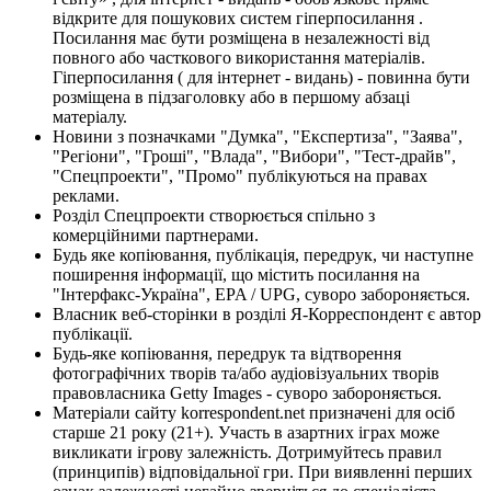
відкрите для пошукових систем гіперпосилання .
Посилання має бути розміщена в незалежності від
повного або часткового використання матеріалів.
Гіперпосилання ( для інтернет - видань) - повинна бути
розміщена в підзаголовку або в першому абзаці
матеріалу.
Новини з позначками "Думка", "Експертиза", "Заява",
"Регіони", "Гроші", "Влада", "Вибори", "Тест-драйв",
"Спецпроекти", "Промо" публікуються на правах
реклами.
Розділ Спецпроекти створюється спільно з
комерційними партнерами.
Будь яке копіювання, публікація, передрук, чи наступне
поширення інформації, що містить посилання на
"Інтерфакс-Україна", EPA / UPG, суворо забороняється.
Власник веб-сторінки в розділі Я-Корреспондент є автор
публікації.
Будь-яке копіювання, передрук та відтворення
фотографічних творів та/або аудіовізуальних творів
правовласника Getty Images - суворо забороняється.
Матеріали сайту korrespondent.net призначені для осіб
старше 21 року (21+). Участь в азартних іграх може
викликати ігрову залежність. Дотримуйтесь правил
(принципів) відповідальної гри. При виявленні перших