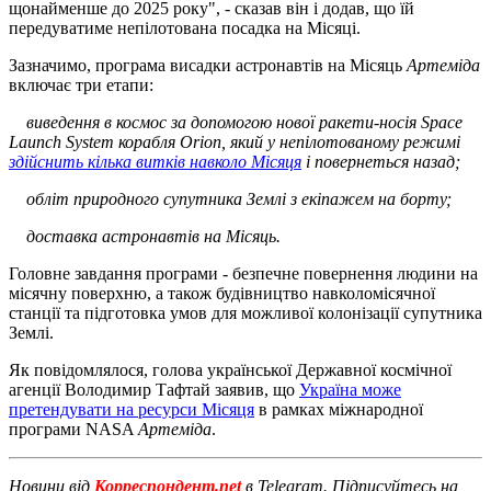
щонайменше до 2025 року", - сказав він і додав, що їй
передуватиме непілотована посадка на Місяці.
Зазначимо, програма висадки астронавтів на Місяць
Артеміда
включає три етапи:
виведення в космос за допомогою нової ракети-носія Space
Launch System корабля Orion, який у непілотованому режимі
здійснить кілька витків навколо Місяця
і повернеться назад;
обліт природного супутника Землі з екіпажем на борту;
доставка астронавтів на Місяць.
Головне завдання програми - безпечне повернення людини на
місячну поверхню, а також будівництво навколомісячної
станції та підготовка умов для можливої ​​колонізації супутника
Землі.
Як повідомлялося, голова української Державної космічної
агенції Володимир Тафтай заявив, що
Україна може
претендувати на ресурси Місяця
в рамках міжнародної
програми NASA
Артеміда
.
Новини від
Корреспондент.net
в Telegram. Підписуйтесь на