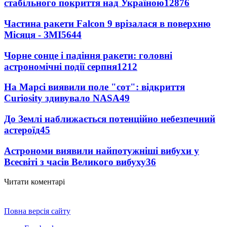
стабільного покриття над Україною
12876
Частина ракети Falcon 9 врізалася в поверхню
Місяця - ЗМІ
5644
Чорне сонце і падіння ракети: головні
астрономічні події серпня
1212
На Марсі виявили поле "сот": відкриття
Curiosity здивувало NASA
49
До Землі наближається потенційно небезпечний
астероїд
45
Астрономи виявили найпотужніші вибухи у
Всесвіті з часів Великого вибуху
36
Читати коментарі
Повна версія сайту