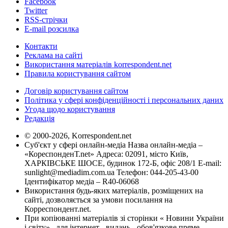
Facebook
Twitter
RSS-стрічки
E-mail розсилка
Контакти
Реклама на сайті
Використання матеріалів korrespondent.net
Правила користування сайтом
Договір користування сайтом
Політика у сфері конфіденційності і персональних даних
Угода щодо користування
Редакція
© 2000-2026, Korrespondent.net
Суб'єкт у сфері онлайн-медіа Назва онлайн-медіа –
«КореспонденТ.net» Адреса: 02091, місто Київ,
ХАРКІВСЬКЕ ШОСЕ, будинок 172-Б, офіс 208/1 E-mail:
sunlight@mediadim.com.ua
Телефон: 044-205-43-00
Ідентифікатор медіа – R40-06068
Використання будь-яких матеріалів, розміщених на
сайті, дозволяється за умови посилання на
Корреспондент.net.
При копіюванні матеріалів зі сторінки « Новини України
і світу» , для інтернет - видань - обов'язкове пряме