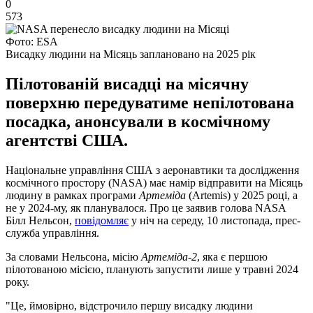
0
573
Фото: ESA
Висадку людини на Місяць заплановано на 2025 рік
Пілотованій висадці на місячну
поверхню передуватиме непілотована
посадка, анонсували в космічному
агентстві США.
Національне управління США з аеронавтики та дослідження
космічного простору (NASA) має намір відправити на Місяць
людину в рамках програми
Артеміда
(Artemis) у 2025 році, а
не у 2024-му, як планувалося. Про це заявив голова NASA
Білл Нельсон,
повідомляє
у ніч на середу, 10 листопада, прес-
служба управління.
За словами Нельсона, місію
Артеміда-2
, яка є першою
пілотованою місією, планують запустити лише у травні 2024
року.
"Це, ймовірно, відстрочило першу висадку людини