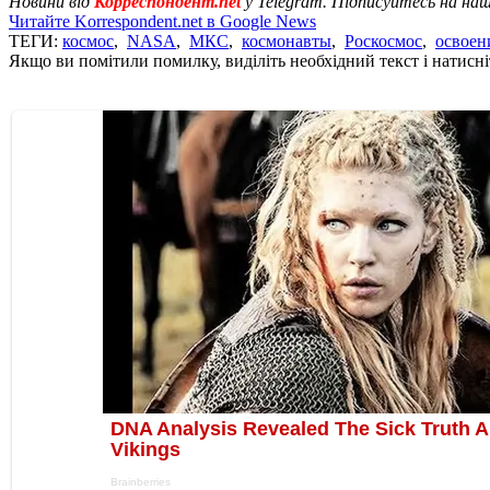
Новини від
Корреспондент.net
у Telegram. Підписуйтесь на на
Читайте Korrespondent.net в Google News
ТЕГИ:
космос
,
NASA
,
МКС
,
космонавты
,
Роскосмос
,
освоен
Якщо ви помітили помилку, виділіть необхідний текст і натисніт