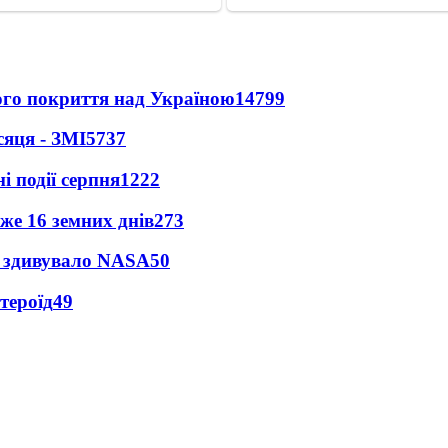
ного покриття над Україною
14799
сяця - ЗМІ
5737
і події серпня
1222
же 16 земних днів
273
ty здивувало NASA
50
тероїд
49