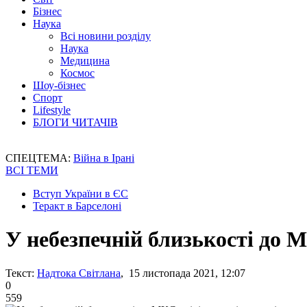
Бізнес
Наука
Всі новини розділу
Наука
Медицина
Космос
Шоу-бізнес
Спорт
Lifestyle
БЛОГИ ЧИТАЧІВ
СПЕЦТЕМА:
Війна в Ірані
ВСІ ТЕМИ
Вступ України в ЄС
Теракт в Барселоні
У небезпечній близькості до М
Текст:
Надтока Світлана
, 15 листопада 2021, 12:07
0
559