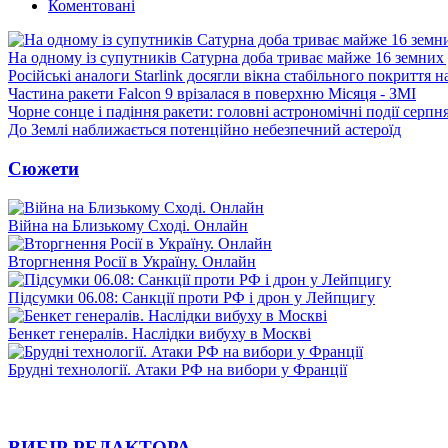
Коментовані
На одному із супутників Сатурна доба триває майже 16 земних 
Російські аналоги Starlink досягли вікна стабільного покриття 
Частина ракети Falcon 9 врізалася в поверхню Місяця - ЗМІ
Чорне сонце і падіння ракети: головні астрономічні події серпн
До Землі наближається потенційно небезпечний астероїд
Сюжети
Війна на Близькому Сході. Онлайн
Вторгнення Росії в Україну. Онлайн
Підсумки 06.08: Санкції проти РФ і дрон у Лейпцигу
Бенкет генералів. Наслідки вибуху в Москві
Брудні технології. Атаки РФ на вибори у Франції
ВИБІР РЕДАКТОРА