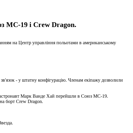
юз МС-19 і Crew Dragon.
анням на Центр управління польотами в американському
зв'язок - у штатну конфігурацію. Членам екіпажу дозволили
й астронавт Марк Ванде Хай перейшли в Союз МС-19.
на борт Crew Dragon.
Звезда.