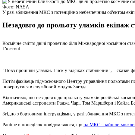
Фото: NASA
У разі зближення МКС з потенційно небезпечним об'єктом екіпа
Незадовго до прольоту уламків екіпаж с
Космічне сміття двічі пролетіло біля Міжнародної космічної ста
Г'юстоні.
"Повз пройшли уламки. Тиск у відсіках стабільний", – сказав ф
Потім фахівець підмосковного Центру управління польотами поп
повернутися в службовий модуль Звезда.
Відзначимо, що незадовго до прольоту уламків російські кос
Американські астронавти Раджа Чарі, Том Маршберн і Кайла Бе
Згідно з бортовими інструкціями, у разі зближення МКС з потен
Раніше в понеділок повідомлялося, що
на МКС знайшли можливе