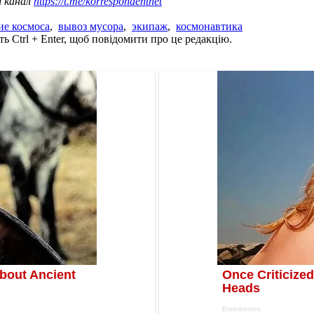
ш канал
https://t.me/korrespondentnet
ие космоса
,
вывоз мусора
,
экипаж
,
космонавтика
ь Ctrl + Enter, щоб повідомити про це редакцію.