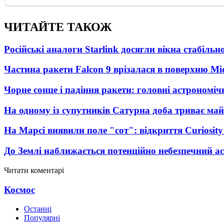
ЧИТАЙТЕ ТАКОЖ
Російські аналоги Starlink досягли вікна стабіль
Частина ракети Falcon 9 врізалася в поверхню Мі
Чорне сонце і падіння ракети: головні астрономічн
На одному із супутників Сатурна доба триває май
На Марсі виявили поле "сот": відкриття Curiosi
До Землі наближається потенційно небезпечний ас
Читати коментарі
Космос
Останні
Популярні