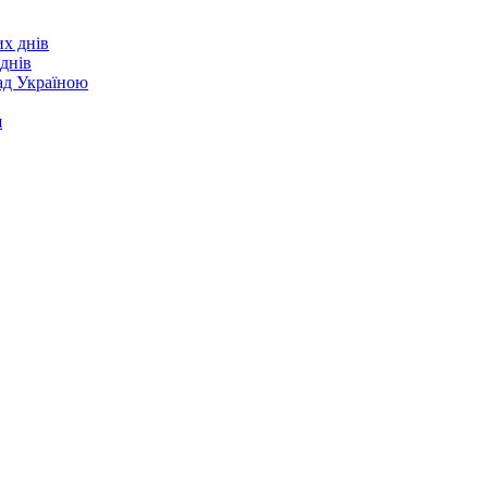
днів
над Україною
я