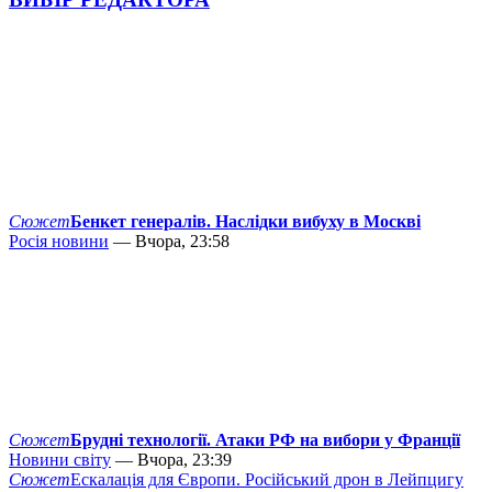
Сюжет
Бенкет генералів. Наслідки вибуху в Москві
Росія новини
— Вчора, 23:58
Сюжет
Брудні технології. Атаки РФ на вибори у Франції
Новини світу
— Вчора, 23:39
Сюжет
Ескалація для Європи. Російський дрон в Лейпцигу