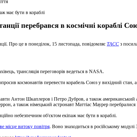
ж має бути в кораблі
танції перебрався в космічні кораблі Со
нції. Про це в понеділок, 15 листопада, повідомляє
ТАСС
з посил
ахівець, трансляція переговорів ведеться в NASA.
росив космонавтів перевести корабель Союз у вихідний стан, а 
монавти Антон Шкаплеров і Петро Дубров, а також американськи
ррон, а також німецький астронавт Маттіас Маурер перебралися 
ційно небезпечним об'єктом екіпаж має бути в кораблі.
 місце витоку повітря
. Воно знаходиться в російському модулі 