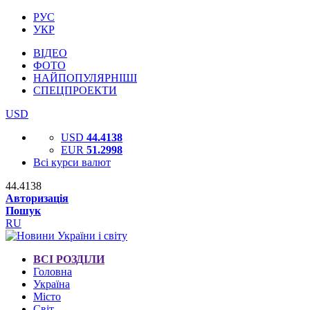
РУС
УКР
ВІДЕО
ФОТО
НАЙПОПУЛЯРНІШІ
СПЕЦПРОЕКТИ
USD
USD
44.4138
EUR
51.2998
Всі курси валют
44.4138
Авторизація
Пошук
RU
ВСІ РОЗДІЛИ
Головна
Україна
Місто
Світ