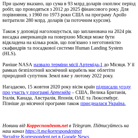
При цьому вказано, що сума в 93 млрд доларів охоплює період
робіт, що проводяться з 2012 до 2025 фінансового року. Для
порівняння, з 1960 по 1973 роки США на програму Apollo
витратили 280 млрд. доларів (за поточним курсом).
Також у доповіді наголошується, що запланована на 2024 рік
висадка американців на поверхню Місяця може бути
відкладена на кілька років, що пов'язано з неготовністю
скафандрів та посадкової системи Human Landing System
(HLS).
Раніше NASA
назвало терміни місії Артеміда-1
до Місяця. У її
рамках безпілотний космічний корабель має облетіти
природний супутник Землі вже у лютому 2022 року.
Нагадаємо, 15 жовтня 2020 року вісім країн
підписали угоду
про участь у програмі
Артеміда
– США, Велика Британія,
Італія, Канада, Австралія, Японія, ОАЕ та Люксембург.
Пізніше до місячної програми також
приєдналася Україна.
Новини від
Корреспондент.net
в Telegram. Підписуйтесь на
наш канал
https://t.me/korrespondentnet
Читайте Korrespondent.net в Google News