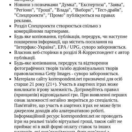
Новини з позначками "Думка", "Експертиза", "Заява",
"Регіони", "Гроші", "Влада", "Вибори", "Тест-драйв",
"Спецпроекти", "Промо" публікуються на правах
реклами.
Розділ Спецпроекти створюється спільно з
комерційними партнерами.
Будь яке копіювання, публікація, передрук, чи наступне
поширення інформації, що містить посилання на
"Інтерфакс-Україна", EPA / UPG, суворо забороняється.
Власник веб-сторінки в розділі Я-Корреспондент є автор
публікації.
Будь-яке копіювання, передрук та відтворення
фотографічних творів та/або аудіовізуальних творів
правовласника Getty Images - суворо забороняється.
Матеріали сайту korrespondent.net призначені для осіб
старше 21 року (21+). Участь в азартних іграх може
викликати ігрову залежність. Дотримуйтесь правил
(принципів) відповідальної гри. При виявленні перших
ознак залежності негайно зверніться до спеціаліста.
Пам'ятайте, що участь в азартних іграх не може бути
джерелом доходів або альтернативою роботі.
Інформаційний ресурс korrespondent.net не проводить
ігри на реальні та/або віртуальні гроші, також сайт не
приймає ні в якій формі оплату ставок та інших
платежів, які пов’язані/можуть бути пов’язані з