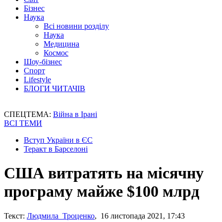
Бізнес
Наука
Всі новини розділу
Наука
Медицина
Космос
Шоу-бізнес
Спорт
Lifestyle
БЛОГИ ЧИТАЧІВ
СПЕЦТЕМА:
Війна в Ірані
ВСІ ТЕМИ
Вступ України в ЄС
Теракт в Барселоні
США витратять на місячну
програму майже $100 млрд
Текст:
Людмила Троценко
, 16 листопада 2021, 17:43