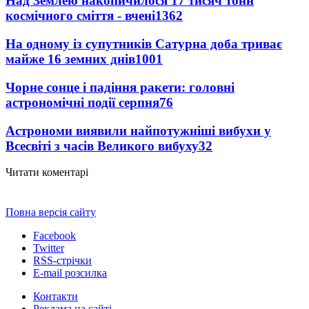
Над Землею накопичилося 17 тисяч тонн
космічного сміття - вчені
1362
На одному із супутників Сатурна доба триває
майже 16 земних днів
1001
Чорне сонце і падіння ракети: головні
астрономічні події серпня
76
Астрономи виявили найпотужніші вибухи у
Всесвіті з часів Великого вибуху
32
Читати коментарі
Повна версія сайту
Facebook
Twitter
RSS-стрічки
E-mail розсилка
Контакти
Реклама на сайті