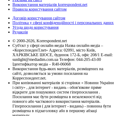
Використання матеріалів korrespondent.net
Правила користування сайтом
Договір користування сайтом
Політика у сфері конфіденційності і персональних даних
Угода щодо користування
Редакція
© 2000-2026, Korrespondent.net
Суб'єкт у сфері онлайн-медіа Назва онлайн-медіа –
«КореспонденТ.net» Адреса: 02091, місто Київ,
ХАРКІВСЬКЕ ШОСЕ, будинок 172-Б, офіс 208/1 E-mail:
sunlight@mediadim.com.ua
Телефон: 044-205-43-00
Ідентифікатор медіа – R40-06068
Використання будь-яких матеріалів, розміщених на
сайті, дозволяється за умови посилання на
Корреспондент.net.
При копіюванні матеріалів зі сторінки « Новини України
і світу» , для інтернет - видань - обов'язкове пряме
відкрите для пошукових систем гіперпосилання .
Посилання має бути розміщена в незалежності від
повного або часткового використання матеріалів.
Гіперпосилання ( для інтернет - видань) - повинна бути
розміщена в підзаголовку або в першому абзаці
матеріалу.