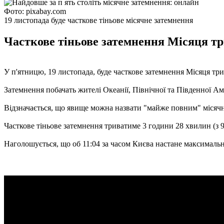
Фото: pixabay.com
19 листопада буде часткове тіньове місячне затемнення
Часткове тіньове затемнення Місяця три
У п'ятницю, 19 листопада, буде часткове затемнення Місяця т
Затемнення побачать жителі Океанії, Північної та Південної Аме
Відзначається, що явище можна назвати "майже повним" місячним
Часткове тіньове затемнення триватиме 3 години 28 хвилин (з 9:
Наголошується, що об 11:04 за часом Києва настане максимальна