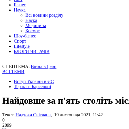
Бізнес
Наука
Всі новини розділу
Наука
Медицина
Космос
Шоу-бізнес
Спорт
Lifestyle
БЛОГИ ЧИТАЧІВ
СПЕЦТЕМА:
Війна в Ірані
ВСІ ТЕМИ
Вступ України в ЄС
Теракт в Барселоні
Найдовше за п'ять століть мі
Текст:
Надтока Світлана
, 19 листопада 2021, 11:42
0
2899