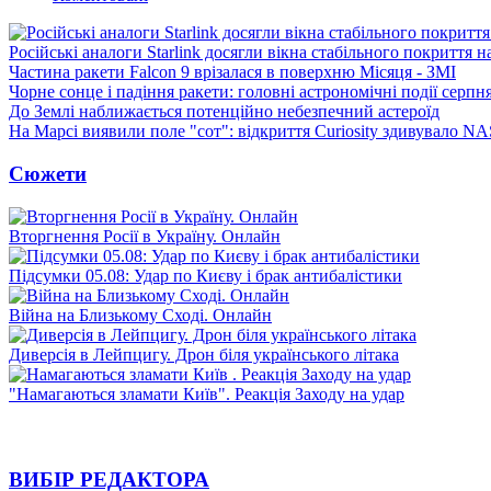
Російські аналоги Starlink досягли вікна стабільного покриття 
Частина ракети Falcon 9 врізалася в поверхню Місяця - ЗМІ
Чорне сонце і падіння ракети: головні астрономічні події серпн
До Землі наближається потенційно небезпечний астероїд
На Марсі виявили поле "сот": відкриття Curiosity здивувало N
Сюжети
Вторгнення Росії в Україну. Онлайн
Підсумки 05.08: Удар по Києву і брак антибалістики
Війна на Близькому Сході. Онлайн
Диверсія в Лейпцигу. Дрон біля українського літака
"Намагаються зламати Київ". Реакція Заходу на удар
ВИБІР РЕДАКТОРА