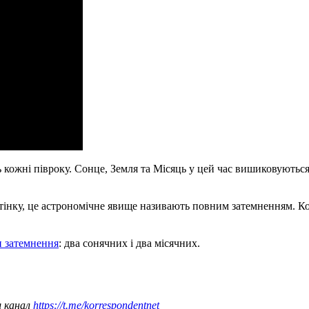
кожні півроку. Сонце, Земля та Місяць у цей час вишиковуються 
ідтінку, це астрономічне явище називають повним затемненням. Ко
и затемнення
: два сонячних і два місячних.
ш канал
https://t.me/korrespondentnet