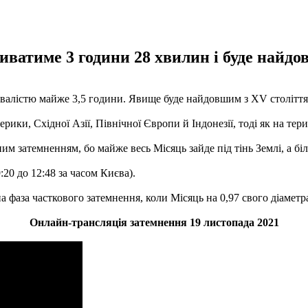
ватиме 3 години 28 хвилин і буде найдов
ривалістю майже 3,5 години. Явище буде найдовшим з XV столітт
рики, Східної Азії, Північної Європи й Індонезії, тоді як на тер
 затемненням, бо майже весь Місяць зайде під тінь Землі, а біл
20 до 12:48 за часом Києва).
 фаза часткового затемнення, коли Місяць на 0,97 свого діаметра
Онлайн-трансляція затемнення 19 листопада 2021