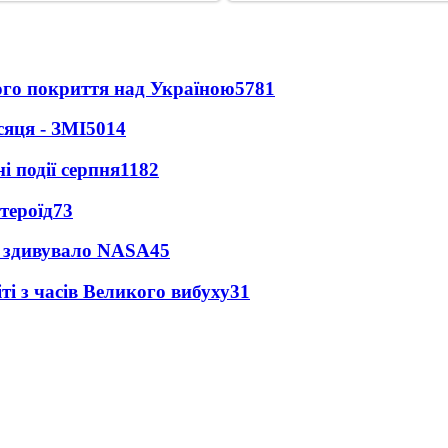
ного покриття над Україною
5781
сяця - ЗМІ
5014
і події серпня
1182
тероїд
73
ty здивувало NASA
45
і з часів Великого вибуху
31