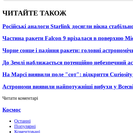
ЧИТАЙТЕ ТАКОЖ
Російські аналоги Starlink досягли вікна стабіль
Частина ракети Falcon 9 врізалася в поверхню Мі
Чорне сонце і падіння ракети: головні астрономічн
До Землі наближається потенційно небезпечний ас
На Марсі виявили поле "сот": відкриття Curiosi
Астрономи виявили найпотужніші вибухи у Всесвіт
Читати коментарі
Космос
Останні
Популярні
Коментовані