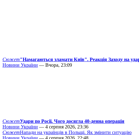
Сюжет
"Намагаються зламати Київ". Реакція Заходу на уда
Новини України
— Вчора, 23:09
Сюжет
Удари по Росії. Чого досягла 40-денна операція
Новини України
— 4 серпня 2026, 23:36
Сюжет
Напади на українців в Польщі. Як змінити ситуацію
Новини України
— 4 серпня 2026, 22:48