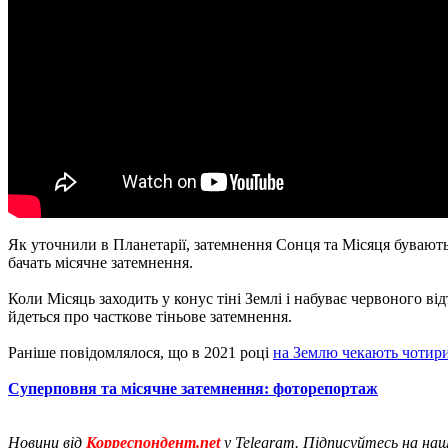
Як уточнили в Планетарії, затемнення Сонця та Місяця бувають 
бачать місячне затемнення.
Коли Місяць заходить у конус тіні Землі і набуває червоного в
йдеться про часткове тіньове затемнення.
Раніше повідомлялося, що в 2021 році
на Землю чекають чотир
Суперповня та місячне затемнення: фоторепортаж
Новини від
Корреспондент.net
у Telegram. Підписуйтесь на на