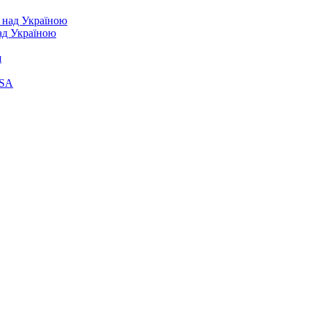
над Україною
я
ASA