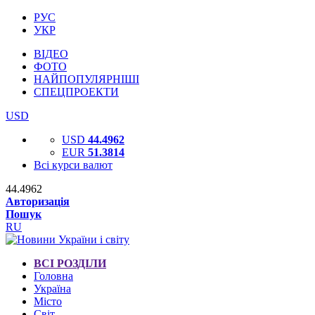
РУС
УКР
ВІДЕО
ФОТО
НАЙПОПУЛЯРНІШІ
СПЕЦПРОЕКТИ
USD
USD
44.4962
EUR
51.3814
Всі курси валют
44.4962
Авторизація
Пошук
RU
ВСІ РОЗДІЛИ
Головна
Україна
Місто
Світ