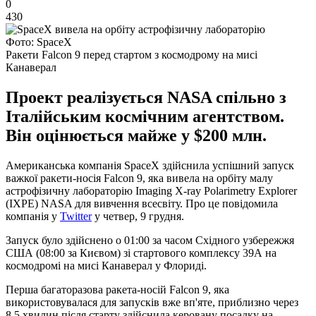
0
430
Фото: SpaceX
Ракети Falcon 9 перед стартом з космодрому на мисі
Канаверал
Проект реалізується NASA спільно з
Італійським космічним агентством.
Він оцінюється майже у $200 млн.
Американська компанія SpaceX здійснила успішний запуск
важкої ракети-носія Falcon 9, яка вивела на орбіту малу
астрофізичну лабораторію Imaging X-ray Polarimetry Explorer
(IXPE) NASA для вивчення всесвіту. Про це повідомила
компанія у
Twitter
у четвер, 9 грудня.
Запуск було здійснено о 01:00 за часом Східного узбережжя
США (08:00 за Києвом) зі стартового комплексу 39А на
космодромі на мисі Канаверал у Флориді.
Перша багаторазова ракета-носій Falcon 9, яка
використовувалася для запусків вже вп'яте, приблизно через
8,5 хвилин після старту здійснила керовану посадку на