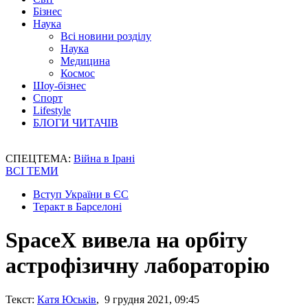
Бізнес
Наука
Всі новини розділу
Наука
Медицина
Космос
Шоу-бізнес
Спорт
Lifestyle
БЛОГИ ЧИТАЧІВ
СПЕЦТЕМА:
Війна в Ірані
ВСІ ТЕМИ
Вступ України в ЄС
Теракт в Барселоні
SpaceX вивела на орбіту
астрофізичну лабораторію
Текст:
Катя Юськів
, 9 грудня 2021, 09:45