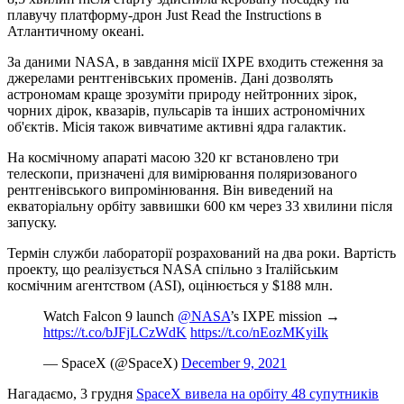
плавучу платформу-дрон Just Read the Instructions в
Атлантичному океані.
За даними NASA, в завдання місії IXPE входить стеження за
джерелами рентгенівських променів. Дані дозволять
астрономам краще зрозуміти природу нейтронних зірок,
чорних дірок, квазарів, пульсарів та інших астрономічних
об'єктів. Місія також вивчатиме активні ядра галактик.
На космічному апараті масою 320 кг встановлено три
телескопи, призначені для вимірювання поляризованого
рентгенівського випромінювання. Він виведений на
екваторіальну орбіту заввишки 600 км через 33 хвилини після
запуску.
Термін служби лабораторії розрахований на два роки. Вартість
проекту, що реалізується NASA спільно з Італійським
космічним агентством (ASI), оцінюється у $188 млн.
Watch Falcon 9 launch
@NASA
’s IXPE mission →
https://t.co/bJFjLCzWdK
https://t.co/nEozMKyiIk
— SpaceX (@SpaceX)
December 9, 2021
Нагадаємо, 3 грудня
SpaceX вивела на орбіту 48 супутників