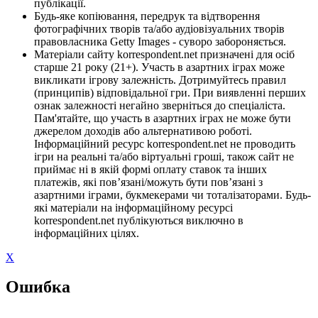
публікації.
Будь-яке копіювання, передрук та відтворення
фотографічних творів та/або аудіовізуальних творів
правовласника Getty Images - суворо забороняється.
Матеріали сайту korrespondent.net призначені для осіб
старше 21 року (21+). Участь в азартних іграх може
викликати ігрову залежність. Дотримуйтесь правил
(принципів) відповідальної гри. При виявленні перших
ознак залежності негайно зверніться до спеціаліста.
Пам'ятайте, що участь в азартних іграх не може бути
джерелом доходів або альтернативою роботі.
Інформаційний ресурс korrespondent.net не проводить
ігри на реальні та/або віртуальні гроші, також сайт не
приймає ні в якій формі оплату ставок та інших
платежів, які пов’язані/можуть бути пов’язані з
азартними іграми, букмекерами чи тоталізаторами. Будь-
які матеріали на інформаційному ресурсі
korrespondent.net публікуються виключно в
інформаційних цілях.
X
Ошибка