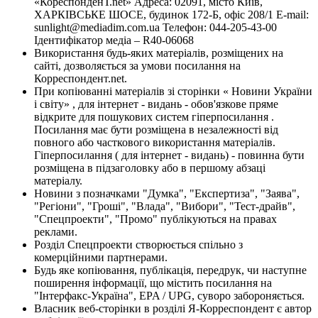
«КореспонденТ.net» Адреса: 02091, місто Київ,
ХАРКІВСЬКЕ ШОСЕ, будинок 172-Б, офіс 208/1 E-mail:
sunlight@mediadim.com.ua
Телефон: 044-205-43-00
Ідентифікатор медіа – R40-06068
Використання будь-яких матеріалів, розміщених на
сайті, дозволяється за умови посилання на
Корреспондент.net.
При копіюванні матеріалів зі сторінки « Новини України
і світу» , для інтернет - видань - обов'язкове пряме
відкрите для пошукових систем гіперпосилання .
Посилання має бути розміщена в незалежності від
повного або часткового використання матеріалів.
Гіперпосилання ( для інтернет - видань) - повинна бути
розміщена в підзаголовку або в першому абзаці
матеріалу.
Новини з позначками "Думка", "Експертиза", "Заява",
"Регіони", "Гроші", "Влада", "Вибори", "Тест-драйв",
"Спецпроекти", "Промо" публікуються на правах
реклами.
Розділ Спецпроекти створюється спільно з
комерційними партнерами.
Будь яке копіювання, публікація, передрук, чи наступне
поширення інформації, що містить посилання на
"Інтерфакс-Україна", EPA / UPG, суворо забороняється.
Власник веб-сторінки в розділі Я-Корреспондент є автор