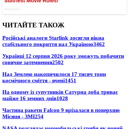
ЧИТАЙТЕ ТАКОЖ
Російські аналоги Starlink досягли вікна
стабільного покриття над Україною
3462
Українці 12 серпня 2026 року зможуть побачити
сонячне затемнення
2502
Над Землею накопичилося 17 тисяч тонн
космічного сміття - вчені
1451
На одному із супутників Сатурна доба триває
майже 16 земних днів
1028
Частина ракети Falcon 9 врізалася в поверхню
Місяця - ЗМІ
254
NASA розглядає чорнобильські гриби як новий