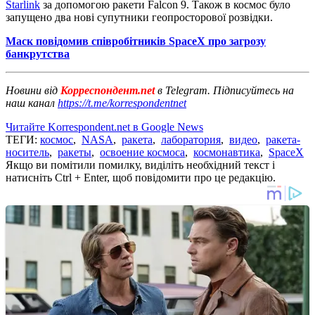
Starlink
за допомогою ракети Falcon 9. Також в космос було
запущено два нові супутники геопросторової розвідки.
Маск повідомив співробітників SpaceX про загрозу
банкрутства
Новини від
Корреспондент.net
в Telegram. Підписуйтесь на
наш канал
https://t.me/korrespondentnet
Читайте Korrespondent.net в Google News
ТЕГИ:
космос
,
NASA
,
ракета
,
лаборатория
,
видео
,
ракета-
носитель
,
ракеты
,
освоение космоса
,
космонавтика
,
SpaceX
Якщо ви помітили помилку, виділіть необхідний текст і
натисніть Ctrl + Enter, щоб повідомити про це редакцію.