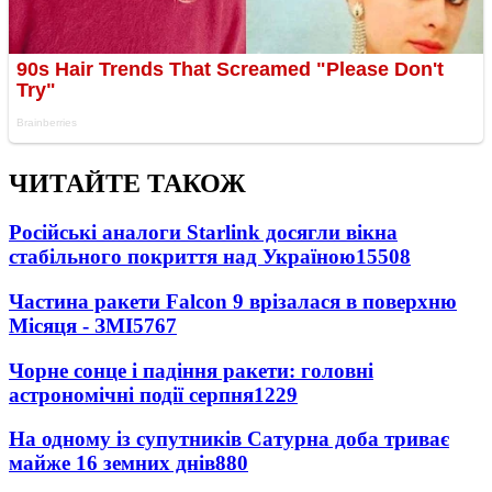
ЧИТАЙТЕ ТАКОЖ
Російські аналоги Starlink досягли вікна
стабільного покриття над Україною
15508
Частина ракети Falcon 9 врізалася в поверхню
Місяця - ЗМІ
5767
Чорне сонце і падіння ракети: головні
астрономічні події серпня
1229
На одному із супутників Сатурна доба триває
майже 16 земних днів
880