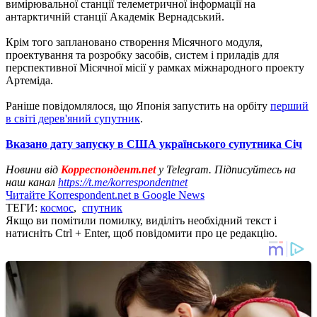
вимірювальної станції телеметричної інформації на
антарктичній станції Академік Вернадський.
Крім того заплановано створення Місячного модуля,
проектування та розробку засобів, систем і приладів для
перспективної Місячної місії у рамках міжнародного проекту
Артеміда.
Раніше повідомлялося, що Японія запустить на орбіту
перший
в світі дерев'яний супутник
.
Вказано дату запуску в США українського супутника Січ
Новини від
Корреспондент.net
у Telegram. Підписуйтесь на
наш канал
https://t.me/korrespondentnet
Читайте Korrespondent.net в Google News
ТЕГИ:
космос
,
спутник
Якщо ви помітили помилку, виділіть необхідний текст і
натисніть Ctrl + Enter, щоб повідомити про це редакцію.