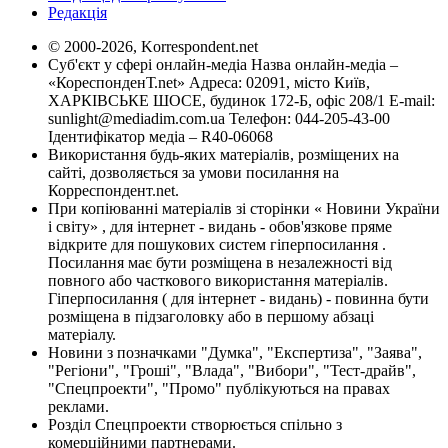
Редакція
© 2000-2026, Korrespondent.net
Суб'єкт у сфері онлайн-медіа Назва онлайн-медіа –
«КореспонденТ.net» Адреса: 02091, місто Київ,
ХАРКІВСЬКЕ ШОСЕ, будинок 172-Б, офіс 208/1 E-mail:
sunlight@mediadim.com.ua
Телефон: 044-205-43-00
Ідентифікатор медіа – R40-06068
Використання будь-яких матеріалів, розміщених на
сайті, дозволяється за умови посилання на
Корреспондент.net.
При копіюванні матеріалів зі сторінки « Новини України
і світу» , для інтернет - видань - обов'язкове пряме
відкрите для пошукових систем гіперпосилання .
Посилання має бути розміщена в незалежності від
повного або часткового використання матеріалів.
Гіперпосилання ( для інтернет - видань) - повинна бути
розміщена в підзаголовку або в першому абзаці
матеріалу.
Новини з позначками "Думка", "Експертиза", "Заява",
"Регіони", "Гроші", "Влада", "Вибори", "Тест-драйв",
"Спецпроекти", "Промо" публікуються на правах
реклами.
Розділ Спецпроекти створюється спільно з
комерційними партнерами.