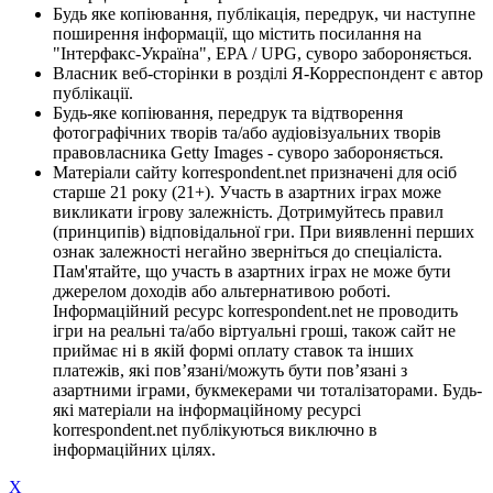
Будь яке копіювання, публікація, передрук, чи наступне
поширення інформації, що містить посилання на
"Інтерфакс-Україна", EPA / UPG, суворо забороняється.
Власник веб-сторінки в розділі Я-Корреспондент є автор
публікації.
Будь-яке копіювання, передрук та відтворення
фотографічних творів та/або аудіовізуальних творів
правовласника Getty Images - суворо забороняється.
Матеріали сайту korrespondent.net призначені для осіб
старше 21 року (21+). Участь в азартних іграх може
викликати ігрову залежність. Дотримуйтесь правил
(принципів) відповідальної гри. При виявленні перших
ознак залежності негайно зверніться до спеціаліста.
Пам'ятайте, що участь в азартних іграх не може бути
джерелом доходів або альтернативою роботі.
Інформаційний ресурс korrespondent.net не проводить
ігри на реальні та/або віртуальні гроші, також сайт не
приймає ні в якій формі оплату ставок та інших
платежів, які пов’язані/можуть бути пов’язані з
азартними іграми, букмекерами чи тоталізаторами. Будь-
які матеріали на інформаційному ресурсі
korrespondent.net публікуються виключно в
інформаційних цілях.
X