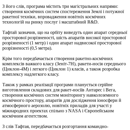
З його слів, програма містить три магістральних напрями:
створення космічних систем спостереження Землі і потужної
ракетної техніки, впровадження новітніх космічних
технологій на ринку послуг і масштабний R&D.
Тафтай зазначив, що на орбіту виведуть один апарат середньої
просторової розрізненості, шість апаратів високої просторової
розрізненості (1 метр) і один апарат надвисокої просторової
розрізненості (0,5 метра).
Крім того передбачається створення ракетно-космічних
комплексів важкого класу (Зеніт-7Н), ракети-носія середнього
(Циклон-4М) і легкого (Циклон 1) класів, а також розробка
комплексу надлегкого класу.
Також у рамках реалізації програми планується серійне
виготовлення складових для ракет-носіїв Антарес і Вега,
створення космічних систем моніторингу навколоземного
космічного простору, апаратів для дослідження іоносфери й
атмосферного аерозолю, новітніх приладів для участі у
міжнародних проектах спільно з NASA і Європейським
космічним агентством.
З слів Тафтая, передбачається розгортання командно-