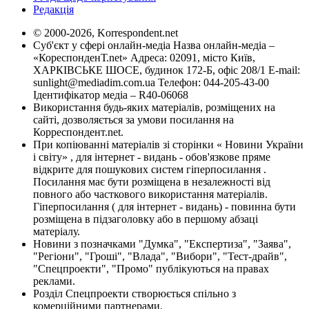
Редакція
© 2000-2026, Korrespondent.net
Суб'єкт у сфері онлайн-медіа Назва онлайн-медіа –
«КореспонденТ.net» Адреса: 02091, місто Київ,
ХАРКІВСЬКЕ ШОСЕ, будинок 172-Б, офіс 208/1 E-mail:
sunlight@mediadim.com.ua
Телефон: 044-205-43-00
Ідентифікатор медіа – R40-06068
Використання будь-яких матеріалів, розміщених на
сайті, дозволяється за умови посилання на
Корреспондент.net.
При копіюванні матеріалів зі сторінки « Новини України
і світу» , для інтернет - видань - обов'язкове пряме
відкрите для пошукових систем гіперпосилання .
Посилання має бути розміщена в незалежності від
повного або часткового використання матеріалів.
Гіперпосилання ( для інтернет - видань) - повинна бути
розміщена в підзаголовку або в першому абзаці
матеріалу.
Новини з позначками "Думка", "Експертиза", "Заява",
"Регіони", "Гроші", "Влада", "Вибори", "Тест-драйв",
"Спецпроекти", "Промо" публікуються на правах
реклами.
Розділ Спецпроекти створюється спільно з
комерційними партнерами.