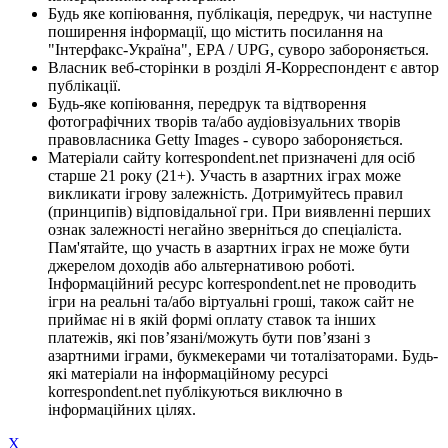
Будь яке копіювання, публікація, передрук, чи наступне
поширення інформації, що містить посилання на
"Інтерфакс-Україна", EPA / UPG, суворо забороняється.
Власник веб-сторінки в розділі Я-Корреспондент є автор
публікації.
Будь-яке копіювання, передрук та відтворення
фотографічних творів та/або аудіовізуальних творів
правовласника Getty Images - суворо забороняється.
Матеріали сайту korrespondent.net призначені для осіб
старше 21 року (21+). Участь в азартних іграх може
викликати ігрову залежність. Дотримуйтесь правил
(принципів) відповідальної гри. При виявленні перших
ознак залежності негайно зверніться до спеціаліста.
Пам'ятайте, що участь в азартних іграх не може бути
джерелом доходів або альтернативою роботі.
Інформаційний ресурс korrespondent.net не проводить
ігри на реальні та/або віртуальні гроші, також сайт не
приймає ні в якій формі оплату ставок та інших
платежів, які пов’язані/можуть бути пов’язані з
азартними іграми, букмекерами чи тоталізаторами. Будь-
які матеріали на інформаційному ресурсі
korrespondent.net публікуються виключно в
інформаційних цілях.
X