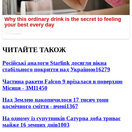
ЧИТАЙТЕ ТАКОЖ
Російські аналоги Starlink досягли вікна
стабільного покриття над Україною
16279
Частина ракети Falcon 9 врізалася в поверхню
Місяця - ЗМІ
1450
Над Землею накопичилося 17 тисяч тонн
космічного сміття - вчені
1367
На одному із супутників Сатурна доба триває
майже 16 земних днів
1003