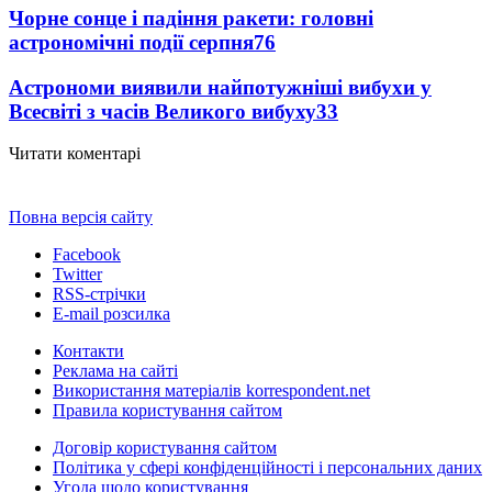
Чорне сонце і падіння ракети: головні
астрономічні події серпня
76
Астрономи виявили найпотужніші вибухи у
Всесвіті з часів Великого вибуху
33
Читати коментарі
Повна версія сайту
Facebook
Twitter
RSS-стрічки
E-mail розсилка
Контакти
Реклама на сайті
Використання матеріалів korrespondent.net
Правила користування сайтом
Договір користування сайтом
Політика у сфері конфіденційності і персональних даних
Угода щодо користування