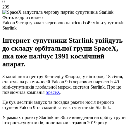
0
299
Фото: кадр из видео
Falcon 9 стартувала з черговою партією із 49 міні-супутників
Starlink
Інтернет-супутники Starlink увійдуть
до складу орбітальної групи SpaceX,
яка вже налічує 1991 космічний
апарат.
З космічного центру Кеннеді у Флориді у вівторок, 18 січня,
стартувала ракета-носій Falcon 9 із черговою партією із 49
міні-супутників глобальної мережі системи Starlink. Про це
повідомила компанія
SpaceX
.
Це був десятий запуск та посадка ракети-носія першого
ступеня Falcon 9 та сьомий запуск супутників Starlink.
У рамках проекту Starlink це 36-те виведення на орбіту групи
інтернет-супутників, починаючи з травня 2019 року.