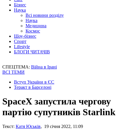
Бізнес
Наука
Всі новини розділу
Наука
Медицина
Космос
Шоу-бізнес
Спорт
Lifestyle
БЛОГИ ЧИТАЧІВ
СПЕЦТЕМА:
Війна в Ірані
ВСІ ТЕМИ
Вступ України в ЄС
Теракт в Барселоні
SpaceX запустила чергову
партію супутників Starlink
Текст:
Катя Юськів
, 19 січня 2022, 11:09