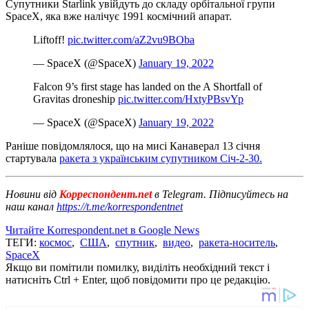
Супутники Starlink увійдуть до складу орбітальної групи
SpaceX, яка вже налічує 1991 космічний апарат.
Liftoff!
pic.twitter.com/aZ2vu9BOba
— SpaceX (@SpaceX)
January 19, 2022
Falcon 9’s first stage has landed on the A Shortfall of
Gravitas droneship
pic.twitter.com/HxtyPBsvYp
— SpaceX (@SpaceX)
January 19, 2022
Раніше повідомлялося, що на мисі Канаверал 13 січня
стартувала
ракета з українським супутником Січ-2-30.
Новини від
Корреспондент.net
в Telegram. Підписуйтесь на
наш канал
https://t.me/korrespondentnet
Читайте Korrespondent.net в Google News
ТЕГИ:
космос
,
США
,
спутник
,
видео
,
ракета-носитель
,
SpaceX
Якщо ви помітили помилку, виділіть необхідний текст і
натисніть Ctrl + Enter, щоб повідомити про це редакцію.