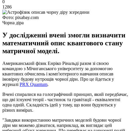
0
1286
Фото: pixabay.com
Чорна діра
У дослідженні вчені змогли визначити
математичний опис квантового стану
матричної моделі.
Американський фізик Енріко Рінальді разом зі своєю
командою з Мічиганського університету за допомогою
квантових обчислень і комп'ютерного навчання описав
імовірну будову нутрощів чорної діри. Про це йдеться у
журналі
PRX Quantum
.
Вчені спиралися на голографічний принцип, який передбачає,
що дві існуючі теорії - частинок та гравітації - еквівалентні
одна одній. Складність ідей у ​​тому, що вони будуються у
різних вимірах.
"Завдяки використанню матричних моделей будови чорної
діри ми можемо дізнатися, наприклад, як виглядає цей
небесний об'єкт зсередини. Що перебуває на горизонті подій