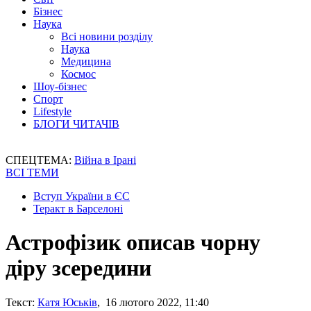
Бізнес
Наука
Всі новини розділу
Наука
Медицина
Космос
Шоу-бізнес
Спорт
Lifestyle
БЛОГИ ЧИТАЧІВ
СПЕЦТЕМА:
Війна в Ірані
ВСІ ТЕМИ
Вступ України в ЄС
Теракт в Барселоні
Астрофізик описав чорну
діру зсередини
Текст:
Катя Юськів
, 16 лютого 2022, 11:40