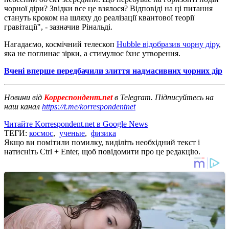
чорної діри? Звідки все це взялося? Відповіді на ці питання
стануть кроком на шляху до реалізації квантової теорії
гравітації", - зазначив Рінальді.
Нагадаємо, космічний телескоп
Hubble відобразив чорну діру
,
яка не поглинає зірки, а стимулює їхнє утворення.
Вчені вперше передбачили злиття надмасивних чорних дір
Новини від
Корреспондент.net
в Telegram. Підписуйтесь на
наш канал
https://t.me/korrespondentnet
Читайте Korrespondent.net в Google News
ТЕГИ:
космос
,
ученые
,
физика
Якщо ви помітили помилку, виділіть необхідний текст і
натисніть Ctrl + Enter, щоб повідомити про це редакцію.