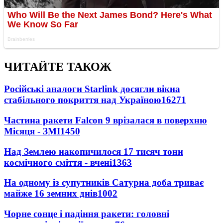
ЧИТАЙТЕ ТАКОЖ
Російські аналоги Starlink досягли вікна
стабільного покриття над Україною
16271
Частина ракети Falcon 9 врізалася в поверхню
Місяця - ЗМІ
1450
Над Землею накопичилося 17 тисяч тонн
космічного сміття - вчені
1363
На одному із супутників Сатурна доба триває
майже 16 земних днів
1002
Чорне сонце і падіння ракети: головні