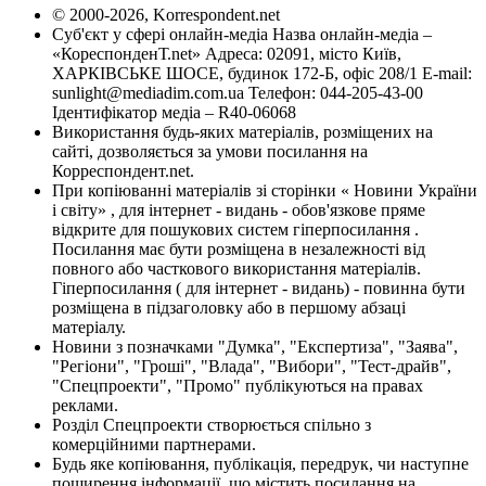
© 2000-2026, Korrespondent.net
Суб'єкт у сфері онлайн-медіа Назва онлайн-медіа –
«КореспонденТ.net» Адреса: 02091, місто Київ,
ХАРКІВСЬКЕ ШОСЕ, будинок 172-Б, офіс 208/1 E-mail:
sunlight@mediadim.com.ua
Телефон: 044-205-43-00
Ідентифікатор медіа – R40-06068
Використання будь-яких матеріалів, розміщених на
сайті, дозволяється за умови посилання на
Корреспондент.net.
При копіюванні матеріалів зі сторінки « Новини України
і світу» , для інтернет - видань - обов'язкове пряме
відкрите для пошукових систем гіперпосилання .
Посилання має бути розміщена в незалежності від
повного або часткового використання матеріалів.
Гіперпосилання ( для інтернет - видань) - повинна бути
розміщена в підзаголовку або в першому абзаці
матеріалу.
Новини з позначками "Думка", "Експертиза", "Заява",
"Регіони", "Гроші", "Влада", "Вибори", "Тест-драйв",
"Спецпроекти", "Промо" публікуються на правах
реклами.
Розділ Спецпроекти створюється спільно з
комерційними партнерами.
Будь яке копіювання, публікація, передрук, чи наступне
поширення інформації, що містить посилання на