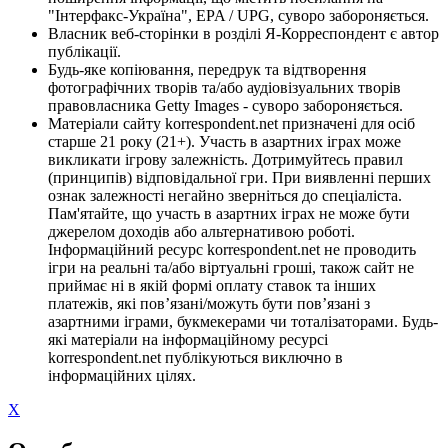
"Інтерфакс-Україна", EPA / UPG, суворо забороняється.
Власник веб-сторінки в розділі Я-Корреспондент є автор
публікації.
Будь-яке копіювання, передрук та відтворення
фотографічних творів та/або аудіовізуальних творів
правовласника Getty Images - суворо забороняється.
Матеріали сайту korrespondent.net призначені для осіб
старше 21 року (21+). Участь в азартних іграх може
викликати ігрову залежність. Дотримуйтесь правил
(принципів) відповідальної гри. При виявленні перших
ознак залежності негайно зверніться до спеціаліста.
Пам'ятайте, що участь в азартних іграх не може бути
джерелом доходів або альтернативою роботі.
Інформаційний ресурс korrespondent.net не проводить
ігри на реальні та/або віртуальні гроші, також сайт не
приймає ні в якій формі оплату ставок та інших
платежів, які пов’язані/можуть бути пов’язані з
азартними іграми, букмекерами чи тоталізаторами. Будь-
які матеріали на інформаційному ресурсі
korrespondent.net публікуються виключно в
інформаційних цілях.
X