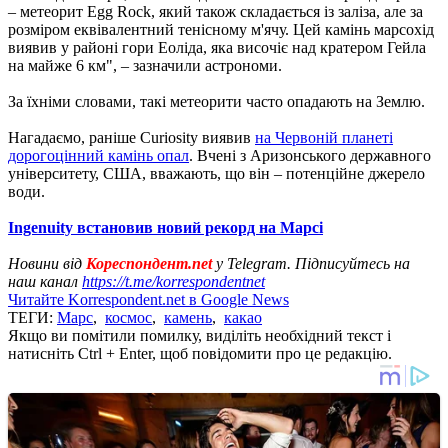
– метеорит Egg Rock, який також складається із заліза, але за
розміром еквівалентний тенісному м'ячу. Цей камінь марсохід
виявив у районі гори Еоліда, яка височіє над кратером Гейла
на майже 6 км", – зазначили астрономи.
За їхніми словами, такі метеорити часто опадають на Землю.
Нагадаємо, раніше Curiosity виявив
на Червоній планеті
дорогоцінний камінь опал
. Вчені з Аризонського державного
університету, США, вважають, що він – потенційне джерело
води.
Ingenuity встановив новий рекорд на Марсі
Новини від
Кореспондент.net
у Telegram. Підписуйтесь на
наш канал
https://t.me/korrespondentnet
Читайте Korrespondent.net в Google News
ТЕГИ:
Марс
,
космос
,
камень
,
какао
Якщо ви помітили помилку, виділіть необхідний текст і
натисніть Ctrl + Enter, щоб повідомити про це редакцію.