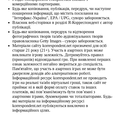
комерційними партнерами.
Будь яке копіювання, публікація, передрук, чи наступне
поширення інформації, що містить посилання на
"Інтерфакс-Україна", EPA / UPG, суворо забороняється.
Власник веб-сторінки в розділі Я-Корреспондент є автор
публікації.
Будь-яке копіювання, передрук та відтворення
фотографічних творів та/або аудіовізуальних творів
правовласника Getty Images - суворо забороняється.
Матеріали сайту korrespondent.net призначені для осіб
старше 21 року (21+). Участь в азартних іграх може
викликати ігрову залежність. Дотримуйтесь правил
(принципів) відповідальної гри. При виявленні перших
ознак залежності негайно зверніться до спеціаліста.
Пам'ятайте, що участь в азартних іграх не може бути
джерелом доходів або альтернативою роботі.
Інформаційний ресурс korrespondent.net не проводить
ігри на реальні та/або віртуальні гроші, також сайт не
приймає ні в якій формі оплату ставок та інших
платежів, які пов’язані/можуть бути пов’язані з
азартними іграми, букмекерами чи тоталізаторами. Будь-
які матеріали на інформаційному ресурсі
korrespondent.net публікуються виключно в
інформаційних цілях.