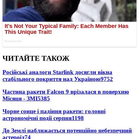
ЧИТАЙТЕ ТАКОЖ
Російські аналоги Starlink досягли вікна
стабільного покриття над Україною
9752
Частина ракети Falcon 9 врізалася в поверхню
Місяця - ЗМІ
5385
Чорне сонце і падіння ракети: головні
астрономічні події серпня
1198
До Землі наближається потенційно небезпечний
астероїд
74