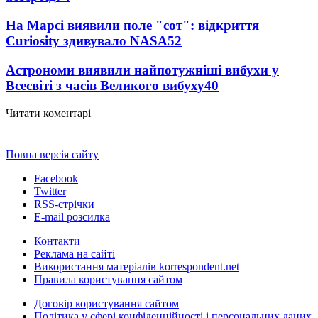
На Марсі виявили поле "сот": відкриття
Curiosity здивувало NASA
52
Астрономи виявили найпотужніші вибухи у
Всесвіті з часів Великого вибуху
40
Читати коментарі
Повна версія сайту
Facebook
Twitter
RSS-стрічки
E-mail розсилка
Контакти
Реклама на сайті
Використання матеріалів korrespondent.net
Правила користування сайтом
Договір користування сайтом
Політика у сфері конфіденційності і персональних даних