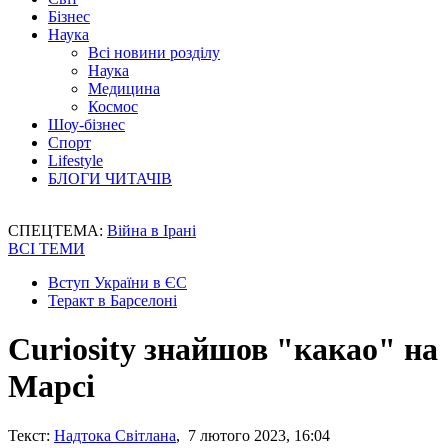
Бізнес
Наука
Всі новини розділу
Наука
Медицина
Космос
Шоу-бізнес
Спорт
Lifestyle
БЛОГИ ЧИТАЧІВ
СПЕЦТЕМА:
Війна в Ірані
ВСІ ТЕМИ
Вступ України в ЄС
Теракт в Барселоні
Curiosity знайшов "какао" на
Марсі
Текст:
Надтока Світлана
, 7 лютого 2023, 16:04