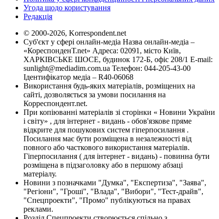
Угода щодо користування
Редакція
© 2000-2026, Korrespondent.net
Суб'єкт у сфері онлайн-медіа Назва онлайн-медіа –
«КореспонденТ.net» Адреса: 02091, місто Київ,
ХАРКІВСЬКЕ ШОСЕ, будинок 172-Б, офіс 208/1 E-mail:
sunlight@mediadim.com.ua
Телефон: 044-205-43-00
Ідентифікатор медіа – R40-06068
Використання будь-яких матеріалів, розміщених на
сайті, дозволяється за умови посилання на
Корреспондент.net.
При копіюванні матеріалів зі сторінки « Новини України
і світу» , для інтернет - видань - обов'язкове пряме
відкрите для пошукових систем гіперпосилання .
Посилання має бути розміщена в незалежності від
повного або часткового використання матеріалів.
Гіперпосилання ( для інтернет - видань) - повинна бути
розміщена в підзаголовку або в першому абзаці
матеріалу.
Новини з позначками "Думка", "Експертиза", "Заява",
"Регіони", "Гроші", "Влада", "Вибори", "Тест-драйв",
"Спецпроекти", "Промо" публікуються на правах
реклами.
Розділ Спецпроекти створюється спільно з