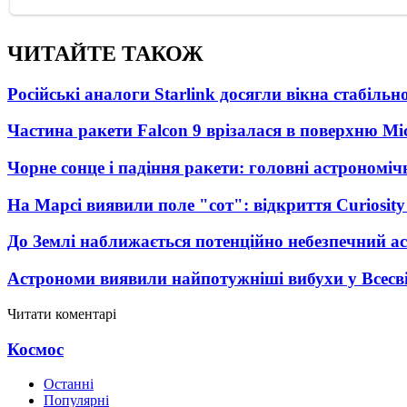
ЧИТАЙТЕ ТАКОЖ
Російські аналоги Starlink досягли вікна стабіль
Частина ракети Falcon 9 врізалася в поверхню Мі
Чорне сонце і падіння ракети: головні астрономічн
На Марсі виявили поле "сот": відкриття Curiosi
До Землі наближається потенційно небезпечний ас
Астрономи виявили найпотужніші вибухи у Всесвіт
Читати коментарі
Космос
Останні
Популярні