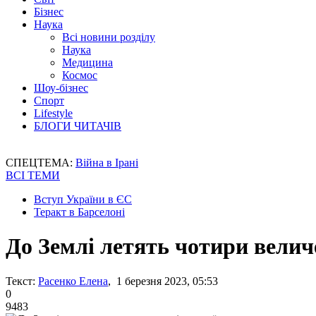
Бізнес
Наука
Всі новини розділу
Наука
Медицина
Космос
Шоу-бізнес
Спорт
Lifestyle
БЛОГИ ЧИТАЧІВ
СПЕЦТЕМА:
Війна в Ірані
ВСІ ТЕМИ
Вступ України в ЄС
Теракт в Барселоні
До Землі летять чотири величе
Текст:
Расенко Елена
, 1 березня 2023, 05:53
0
9483