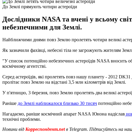
До Землі прямують чотири астероїди
Дослідники NASA та вчені у всьому світ
небезпечними для Землі.
Найближчими днями повз Землю пролетять чотири великі астеро
Як зазначили фахівці, небесні тіла не загрожують жителям Землі
"У список потенційно небезпечних астероїдів NASA вносить об'є
космічному агентстві.
Серед астероїдів, які пролетять повз нашу планету - 2012 DK31 д
пролітає повз Землю на відстані 3,5 млн кілометрів від Землі.
У п'ятницю, 3 березня, повз Землю пролетять два великі астеро
Раніше
до Землі наближалося близько 30 тисяч
потенційно небез
Нагадаємо, раніше космічний апарат NASA Юнона надіслав
нов
технічні проблеми.
Новини від
Корреспондент.net
в Telegram. Підписуйтесь на на