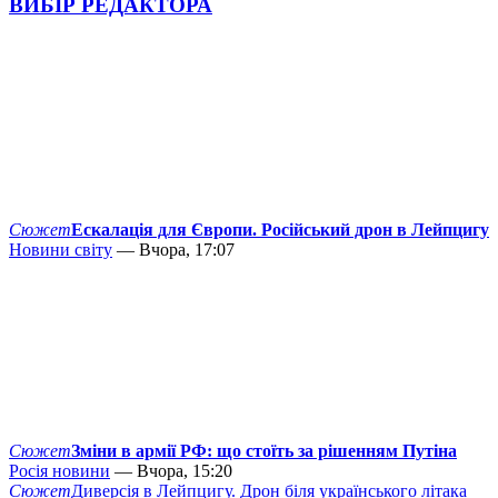
ВИБІР РЕДАКТОРА
Сюжет
Ескалація для Європи. Російський дрон в Лейпцигу
Новини світу
— Вчора, 17:07
Сюжет
Зміни в армії РФ: що стоїть за рішенням Путіна
Росія новини
— Вчора, 15:20
Сюжет
Диверсія в Лейпцигу. Дрон біля українського літака