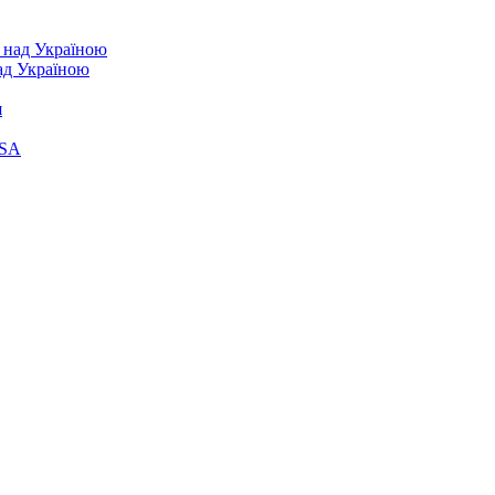
над Україною
я
ASA