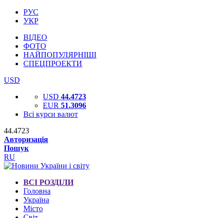
РУС
УКР
ВІДЕО
ФОТО
НАЙПОПУЛЯРНІШІ
СПЕЦПРОЕКТИ
USD
USD
44.4723
EUR
51.3096
Всі курси валют
44.4723
Авторизація
Пошук
RU
ВСІ РОЗДІЛИ
Головна
Україна
Місто
Світ