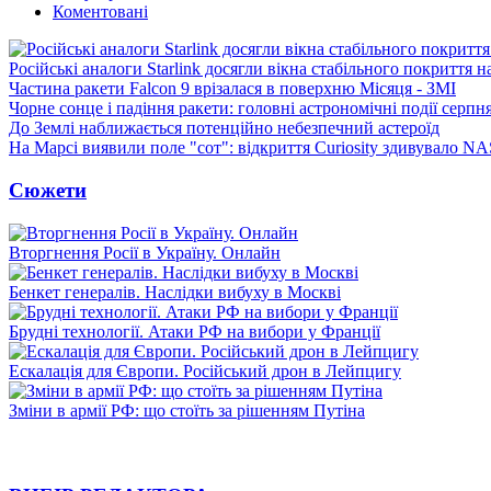
Коментовані
Російські аналоги Starlink досягли вікна стабільного покриття 
Частина ракети Falcon 9 врізалася в поверхню Місяця - ЗМІ
Чорне сонце і падіння ракети: головні астрономічні події серпн
До Землі наближається потенційно небезпечний астероїд
На Марсі виявили поле "сот": відкриття Curiosity здивувало N
Сюжети
Вторгнення Росії в Україну. Онлайн
Бенкет генералів. Наслідки вибуху в Москві
Брудні технології. Атаки РФ на вибори у Франції
Ескалація для Європи. Російський дрон в Лейпцигу
Зміни в армії РФ: що стоїть за рішенням Путіна