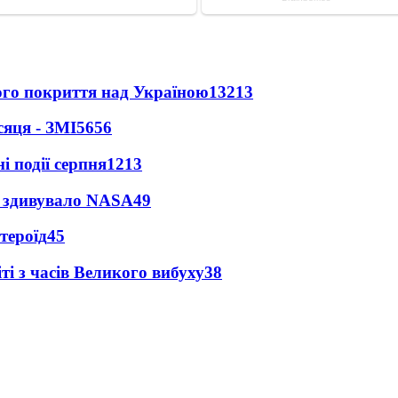
ного покриття над Україною
13213
сяця - ЗМІ
5656
і події серпня
1213
ty здивувало NASA
49
тероїд
45
і з часів Великого вибуху
38