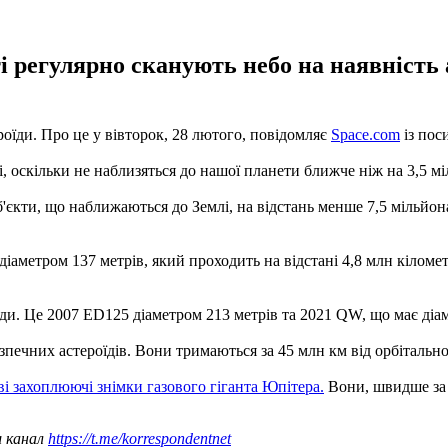
і регулярно сканують небо на наявність а
їди. Про це у вівторок, 28 лютого, повідомляє
Space.com
із пос
, оскільки не наблизяться до нашої планети ближче ніж на 3,5 мі
кти, що наближаються до Землі, на відстань менше 7,5 мільйона 
іаметром 137 метрів, який проходить на відстані 4,8 млн кілометр
їди. Це 2007 ED125 діаметром 213 метрів та 2021 QW, що має діам
печних астероїдів. Вони тримаються за 45 млн км від орбітальн
і захоплюючі знімки газового гіганта Юпітера.
Вони, швидше за 
ш канал
https://t.me/korrespondentnet