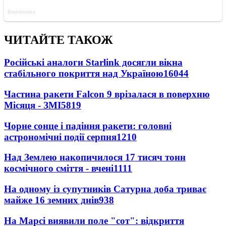
ЧИТАЙТЕ ТАКОЖ
Російські аналоги Starlink досягли вікна
стабільного покриття над Україною
16044
Частина ракети Falcon 9 врізалася в поверхню
Місяця - ЗМІ
5819
Чорне сонце і падіння ракети: головні
астрономічні події серпня
1210
Над Землею накопичилося 17 тисяч тонн
космічного сміття - вчені
1111
На одному із супутників Сатурна доба триває
майже 16 земних днів
938
На Марсі виявили поле "сот": відкриття