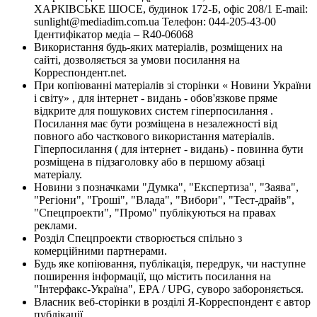
ХАРКІВСЬКЕ ШОСЕ, будинок 172-Б, офіс 208/1 E-mail:
sunlight@mediadim.com.ua
Телефон: 044-205-43-00
Ідентифікатор медіа – R40-06068
Використання будь-яких матеріалів, розміщених на
сайті, дозволяється за умови посилання на
Корреспондент.net.
При копіюванні матеріалів зі сторінки « Новини України
і світу» , для інтернет - видань - обов'язкове пряме
відкрите для пошукових систем гіперпосилання .
Посилання має бути розміщена в незалежності від
повного або часткового використання матеріалів.
Гіперпосилання ( для інтернет - видань) - повинна бути
розміщена в підзаголовку або в першому абзаці
матеріалу.
Новини з позначками "Думка", "Експертиза", "Заява",
"Регіони", "Гроші", "Влада", "Вибори", "Тест-драйв",
"Спецпроекти", "Промо" публікуються на правах
реклами.
Розділ Спецпроекти створюється спільно з
комерційними партнерами.
Будь яке копіювання, публікація, передрук, чи наступне
поширення інформації, що містить посилання на
"Інтерфакс-Україна", EPA / UPG, суворо забороняється.
Власник веб-сторінки в розділі Я-Корреспондент є автор
публікації.