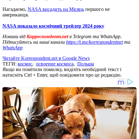
Нагадаємо,
NASA висадить на Місяць
першого не
американця.
NASA показало космічний трейлер 2024 року
Новини від
Корреспондент.net
в Telegram та WhatsApp.
Підписуйтесь на наші канали
https://t.me/korrespondentnet
та
WhatsApp
Читайте Korrespondent.net в Google News
ТЕГИ:
космос
,
освоение космоса
,
Польща
Якщо ви помітили помилку, виділіть необхідний текст і
натисніть Ctrl + Enter, щоб повідомити про це редакцію.