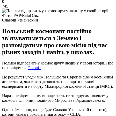
0
745
Фото: PAP/Rafal Guz
Славош Узнаньский
Польський космонавт постійно
зв'язуватиметься з Землею і
розповідатиме про свою місію під час
різних заходів і навіть у школах.
Польща відправить у космос другу людину у своїй історії. Про
це повідомляє
Рolonia
.
Це результат угоди між Польщею та Європейським космічним
агентством, яка також дозволить проводити наукові
експерименти на борту Міжнародної космічної станції (МКС).
Наразі невідомо, кому випаде честь стати другим поляком у
космосі після нині покійного Мирослава Гермашевського.
Однак ймовірно, що це буде Славош Узнаньский (на фото),
котрий наразі проходить підготовку у США.