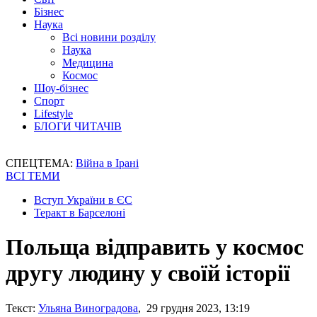
Бізнес
Наука
Всі новини розділу
Наука
Медицина
Космос
Шоу-бізнес
Спорт
Lifestyle
БЛОГИ ЧИТАЧІВ
СПЕЦТЕМА:
Війна в Ірані
ВСІ ТЕМИ
Вступ України в ЄС
Теракт в Барселоні
Польща відправить у космос
другу людину у своїй історії
Текст:
Ульяна Виноградова
, 29 грудня 2023, 13:19