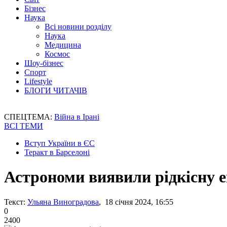
Бізнес
Наука
Всі новини розділу
Наука
Медицина
Космос
Шоу-бізнес
Спорт
Lifestyle
БЛОГИ ЧИТАЧІВ
СПЕЦТЕМА:
Війна в Ірані
ВСІ ТЕМИ
Вступ України в ЄС
Теракт в Барселоні
Астрономи виявили рідкісну 
Текст:
Ульяна Виноградова
, 18 січня 2024, 16:55
0
2400