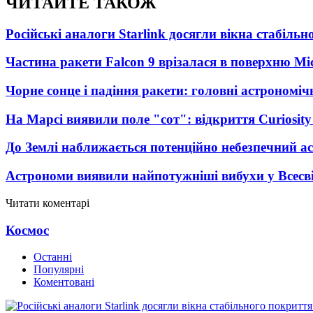
ЧИТАЙТЕ ТАКОЖ
Російські аналоги Starlink досягли вікна стабіль
Частина ракети Falcon 9 врізалася в поверхню Мі
Чорне сонце і падіння ракети: головні астрономічн
На Марсі виявили поле "сот": відкриття Curiosi
До Землі наближається потенційно небезпечний ас
Астрономи виявили найпотужніші вибухи у Всесвіт
Читати коментарі
Космос
Останні
Популярні
Коментовані