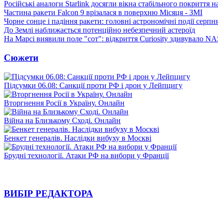
Російські аналоги Starlink досягли вікна стабільного покриття 
Частина ракети Falcon 9 врізалася в поверхню Місяця - ЗМІ
Чорне сонце і падіння ракети: головні астрономічні події серпн
До Землі наближається потенційно небезпечний астероїд
На Марсі виявили поле "сот": відкриття Curiosity здивувало N
Сюжети
Підсумки 06.08: Санкції проти РФ і дрон у Лейпцигу
Вторгнення Росії в Україну. Онлайн
Війна на Близькому Сході. Онлайн
Бенкет генералів. Наслідки вибуху в Москві
Брудні технології. Атаки РФ на вибори у Франції
ВИБІР РЕДАКТОРА