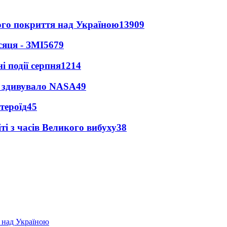
ного покриття над Україною
13909
сяця - ЗМІ
5679
і події серпня
1214
ty здивувало NASA
49
тероїд
45
і з часів Великого вибуху
38