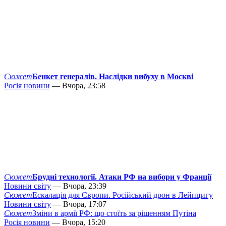
Сюжет
Бенкет генералів. Наслідки вибуху в Москві
Росія новини
— Вчора, 23:58
Сюжет
Брудні технології. Атаки РФ на вибори у Франції
Новини світу
— Вчора, 23:39
Сюжет
Ескалація для Європи. Російський дрон в Лейпцигу
Новини світу
— Вчора, 17:07
Сюжет
Зміни в армії РФ: що стоїть за рішенням Путіна
Росія новини
— Вчора, 15:20