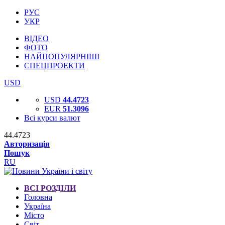
РУС
УКР
ВІДЕО
ФОТО
НАЙПОПУЛЯРНІШІ
СПЕЦПРОЕКТИ
USD
USD
44.4723
EUR
51.3096
Всі курси валют
44.4723
Авторизація
Пошук
RU
ВСІ РОЗДІЛИ
Головна
Україна
Місто
Світ