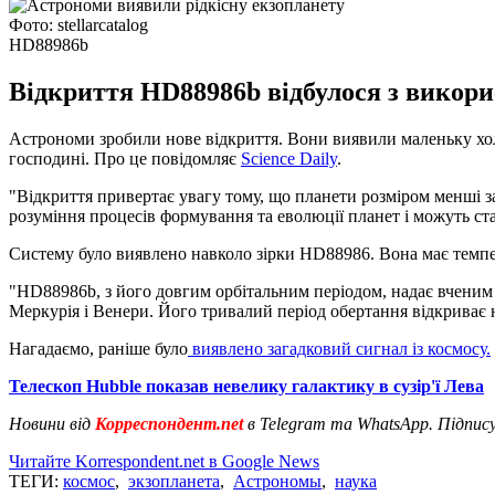
Фото: stellarcatalog
HD88986b
Відкриття HD88986b відбулося з викор
Астрономи зробили нове відкриття. Вони виявили маленьку холо
господині. Про це повідомляє
Science Daily
.
"Відкриття привертає увагу тому, що планети розміром менші за 
розуміння процесів формування та еволюції планет і можуть ст
Систему було виявлено навколо зірки HD88986. Вона має темпер
"HD88986b, з його довгим орбітальним періодом, надає вчени
Меркурія і Венери. Його тривалий період обертання відкриває 
Нагадаємо, раніше було
виявлено загадковий сигнал із космосу.
Телескоп Hubble показав невелику галактику в сузір'ї Лева
Новини від
Корреспондент.net
в Telegram та WhatsApp. Підпис
Читайте Korrespondent.net в Google News
ТЕГИ:
космос
,
экзопланета
,
Астрономы
,
наука