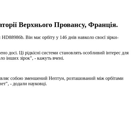
торії Верхнього Провансу, Франція.
D88986b. Він має орбіту у 146 днів навколо своєї зірки-
ено досі. Ці рідкісні системи становлять особливий інтерес для
 інших зірок", - кажуть вчені.
 являє собою зменшений Нептун, розташований між орбітами
т", - додали науковці.