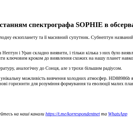
истанням спектрографа SOPHIE в обсерва
дну екзопланету та її масивний супутник. Субнептун названий H
Нептун і Уран складно виявити, і тільки кілька з них було виявл
ати ключовим кроком до виявлення схожих на нашу планет навколо
атуру, аналогічну до Сонця, але з трохи більшим радіусом.
м унікальну можливість вивчення холодних атмосфер. HD88986b
нові горизонти для розуміння формування та еволюції малих плане
уйтесь на наші канали
https://t.me/korrespondentnet
та
WhatsApp