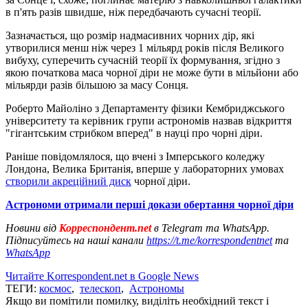
в п'ять разів швидше, ніж передбачають сучасні теорії.
Зазначається, що розмір надмасивних чорних дір, які
утворилися менш ніж через 1 мільярд років після Великого
вибуху, суперечить сучасній теорії їх формування, згідно з
якою початкова маса чорної діри не може бути в мільйони або
мільярди разів більшою за масу Сонця.
Роберто Майоліно з Департаменту фізики Кембриджського
університету та керівник групи астрономів назвав відкриття
"гігантським стрибком вперед" в науці про чорні діри.
Раніше повідомлялося, що вчені з Імперського коледжу
Лондона, Велика Британія, вперше у лабораторних умовах
створили акреційний диск
чорної діри.
Астрономи отримали перші докази обертання чорної діри
Новини від
Корреспондент.net
в Telegram та WhatsApp.
Підписуйтесь на наші канали
https://t.me/korrespondentnet
та
WhatsApp
Читайте Korrespondent.net в Google News
ТЕГИ:
космос
,
телескоп
,
Астрономы
Якщо ви помітили помилку, виділіть необхідний текст і