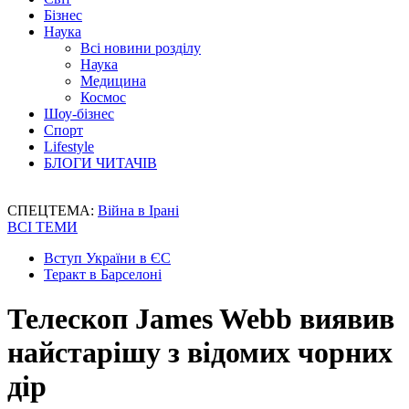
Бізнес
Наука
Всі новини розділу
Наука
Медицина
Космос
Шоу-бізнес
Спорт
Lifestyle
БЛОГИ ЧИТАЧІВ
СПЕЦТЕМА:
Війна в Ірані
ВСІ ТЕМИ
Вступ України в ЄС
Теракт в Барселоні
Телескоп James Webb виявив
найстарішу з відомих чорних
дір