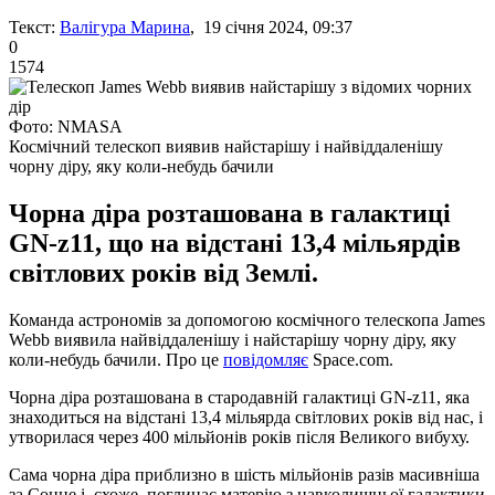
Текст:
Валігура Марина
, 19 січня 2024, 09:37
0
1574
Фото: NMASA
Космічний телескоп виявив найстарішу і найвіддаленішу
чорну діру, яку коли-небудь бачили
Чорна діра розташована в галактиці
GN-z11, що на відстані 13,4 мільярдів
світлових років від Землі.
Команда астрономів за допомогою космічного телескопа James
Webb виявила найвіддаленішу і найстарішу чорну діру, яку
коли-небудь бачили. Про це
повідомляє
Space.com.
Чорна діра розташована в стародавній галактиці GN-z11, яка
знаходиться на відстані 13,4 мільярда світлових років від нас, і
утворилася через 400 мільйонів років після Великого вибуху.
Сама чорна діра приблизно в шість мільйонів разів масивніша
за Сонце і, схоже, поглинає матерію з навколишньої галактики