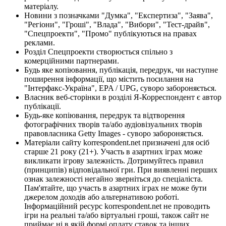
матеріалу.
Новини з позначками "Думка", "Експертиза", "Заява",
"Регіони", "Гроші", "Влада", "Вибори", "Тест-драйв",
"Спецпроекти", "Промо" публікуються на правах
реклами.
Розділ Спецпроекти створюється спільно з
комерційними партнерами.
Будь яке копіювання, публікація, передрук, чи наступне
поширення інформації, що містить посилання на
"Інтерфакс-Україна", EPA / UPG, суворо забороняється.
Власник веб-сторінки в розділі Я-Корреспондент є автор
публікації.
Будь-яке копіювання, передрук та відтворення
фотографічних творів та/або аудіовізуальних творів
правовласника Getty Images - суворо забороняється.
Матеріали сайту korrespondent.net призначені для осіб
старше 21 року (21+). Участь в азартних іграх може
викликати ігрову залежність. Дотримуйтесь правил
(принципів) відповідальної гри. При виявленні перших
ознак залежності негайно зверніться до спеціаліста.
Пам'ятайте, що участь в азартних іграх не може бути
джерелом доходів або альтернативою роботі.
Інформаційний ресурс korrespondent.net не проводить
ігри на реальні та/або віртуальні гроші, також сайт не
приймає ні в якій формі оплату ставок та інших