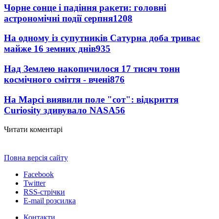
Чорне сонце і падіння ракети: головні
астрономічні події серпня
1208
На одному із супутників Сатурна доба триває
майже 16 земних днів
935
Над Землею накопичилося 17 тисяч тонн
космічного сміття - вчені
876
На Марсі виявили поле "сот": відкриття
Curiosity здивувало NASA
56
Читати коментарі
Повна версія сайту
Facebook
Twitter
RSS-стрічки
E-mail розсилка
Контакти