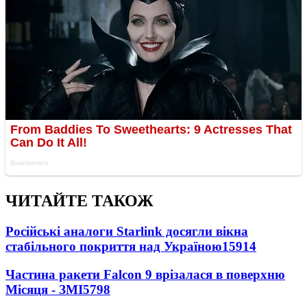
ЧИТАЙТЕ ТАКОЖ
Російські аналоги Starlink досягли вікна
стабільного покриття над Україною
15914
Частина ракети Falcon 9 врізалася в поверхню
Місяця - ЗМІ
5798