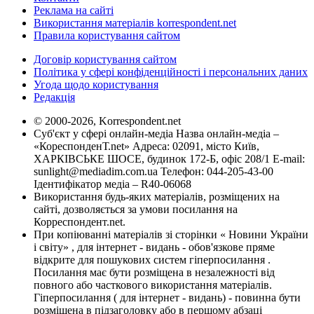
Реклама на сайті
Використання матеріалів korrespondent.net
Правила користування сайтом
Договір користування сайтом
Політика у сфері конфіденційності і персональних даних
Угода щодо користування
Редакція
© 2000-2026, Korrespondent.net
Суб'єкт у сфері онлайн-медіа Назва онлайн-медіа –
«КореспонденТ.net» Адреса: 02091, місто Київ,
ХАРКІВСЬКЕ ШОСЕ, будинок 172-Б, офіс 208/1 E-mail:
sunlight@mediadim.com.ua
Телефон: 044-205-43-00
Ідентифікатор медіа – R40-06068
Використання будь-яких матеріалів, розміщених на
сайті, дозволяється за умови посилання на
Корреспондент.net.
При копіюванні матеріалів зі сторінки « Новини України
і світу» , для інтернет - видань - обов'язкове пряме
відкрите для пошукових систем гіперпосилання .
Посилання має бути розміщена в незалежності від
повного або часткового використання матеріалів.
Гіперпосилання ( для інтернет - видань) - повинна бути
розміщена в підзаголовку або в першому абзаці