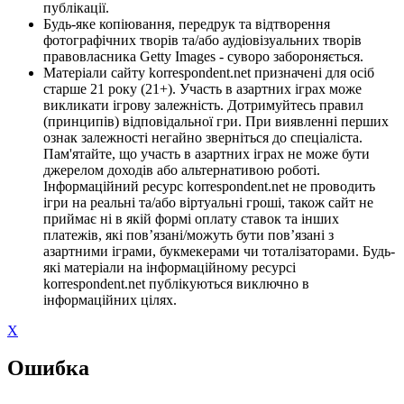
публікації.
Будь-яке копіювання, передрук та відтворення
фотографічних творів та/або аудіовізуальних творів
правовласника Getty Images - суворо забороняється.
Матеріали сайту korrespondent.net призначені для осіб
старше 21 року (21+). Участь в азартних іграх може
викликати ігрову залежність. Дотримуйтесь правил
(принципів) відповідальної гри. При виявленні перших
ознак залежності негайно зверніться до спеціаліста.
Пам'ятайте, що участь в азартних іграх не може бути
джерелом доходів або альтернативою роботі.
Інформаційний ресурс korrespondent.net не проводить
ігри на реальні та/або віртуальні гроші, також сайт не
приймає ні в якій формі оплату ставок та інших
платежів, які пов’язані/можуть бути пов’язані з
азартними іграми, букмекерами чи тоталізаторами. Будь-
які матеріали на інформаційному ресурсі
korrespondent.net публікуються виключно в
інформаційних цілях.
X
Ошибка