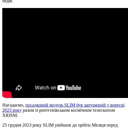
Індія.
Нагадаємо,
посадковий модуль SLIM був запущений у вересні
2023 року
разом із рентгенівським космічним телескопом
XRISM.
25 грудня 2023 року SLIM увійшов до орбіти Місяця перед