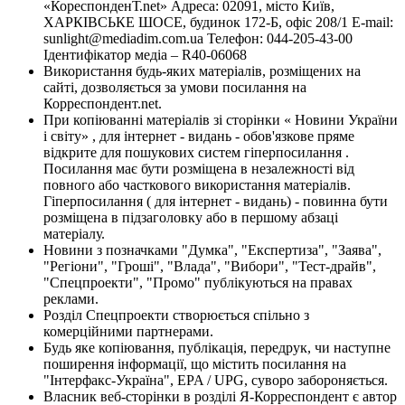
«КореспонденТ.net» Адреса: 02091, місто Київ,
ХАРКІВСЬКЕ ШОСЕ, будинок 172-Б, офіс 208/1 E-mail:
sunlight@mediadim.com.ua
Телефон: 044-205-43-00
Ідентифікатор медіа – R40-06068
Використання будь-яких матеріалів, розміщених на
сайті, дозволяється за умови посилання на
Корреспондент.net.
При копіюванні матеріалів зі сторінки « Новини України
і світу» , для інтернет - видань - обов'язкове пряме
відкрите для пошукових систем гіперпосилання .
Посилання має бути розміщена в незалежності від
повного або часткового використання матеріалів.
Гіперпосилання ( для інтернет - видань) - повинна бути
розміщена в підзаголовку або в першому абзаці
матеріалу.
Новини з позначками "Думка", "Експертиза", "Заява",
"Регіони", "Гроші", "Влада", "Вибори", "Тест-драйв",
"Спецпроекти", "Промо" публікуються на правах
реклами.
Розділ Спецпроекти створюється спільно з
комерційними партнерами.
Будь яке копіювання, публікація, передрук, чи наступне
поширення інформації, що містить посилання на
"Інтерфакс-Україна", EPA / UPG, суворо забороняється.
Власник веб-сторінки в розділі Я-Корреспондент є автор