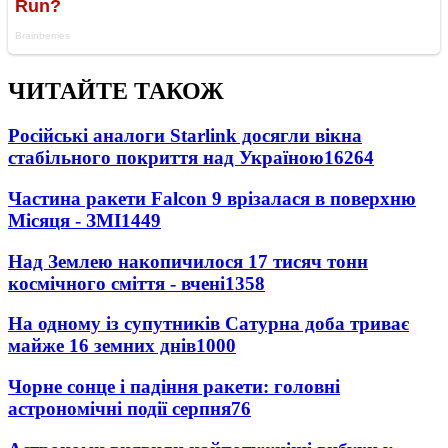
ЧИТАЙТЕ ТАКОЖ
Російські аналоги Starlink досягли вікна
стабільного покриття над Україною
16264
Частина ракети Falcon 9 врізалася в поверхню
Місяця - ЗМІ
1449
Над Землею накопичилося 17 тисяч тонн
космічного сміття - вчені
1358
На одному із супутників Сатурна доба триває
майже 16 земних днів
1000
Чорне сонце і падіння ракети: головні
астрономічні події серпня
76