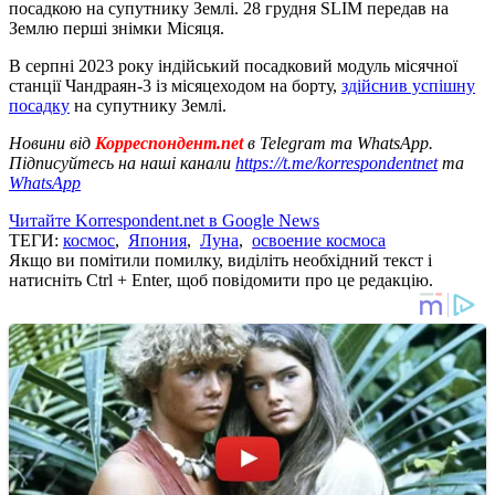
посадкою на супутнику Землі. 28 грудня SLIM передав на
Землю перші знімки Місяця.
В серпні 2023 року індійський посадковий модуль місячної
станції Чандраян-3 із місяцеходом на борту,
здійснив успішну
посадку
на супутнику Землі.
Новини від
Корреспондент.net
в Telegram та WhatsApp.
Підписуйтесь на наші канали
https://t.me/korrespondentnet
та
WhatsApp
Читайте Korrespondent.net в Google News
ТЕГИ:
космос
,
Япония
,
Луна
,
освоение космоса
Якщо ви помітили помилку, виділіть необхідний текст і
натисніть Ctrl + Enter, щоб повідомити про це редакцію.