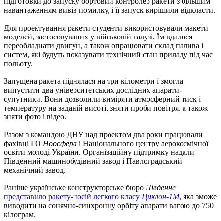
підготовки до запуску бортовий контролер ракети з більшим
навантаженням вивів помилку, і її запуск вирішили відкласти.
Для проектування ракети студенти використовували макети
моделей, застосовуваних у військовій галузі. Їм вдалося
переобладнати двигун, а також опрацювати склад палива і
систем, які будуть показувати технічний стан приладу під час
польоту.
Запущена ракета піднялася на три кілометри і змогла
випустити два університетських дослідних апарати-
супутники. Вони дозволили виміряти атмосферний тиск і
температуру на заданій висоті, зняти проби повітря, а також
зняти фото і відео.
Разом з командою ДНУ над проектом два роки працювали
фахівці ГО
Ноосфера
і Національного центру аерокосмічної
освіти молоді України. Організаційну підтримку надали
Південний машинобудівний завод і Павлоградський
механічний завод.
Раніше українське конструкторське бюро
Південне
представило ракету-носій легкого класу
Циклон-1М
, яка зможе
виводити на сонячно-синхронну орбіту апарати вагою до 750
кілограм.