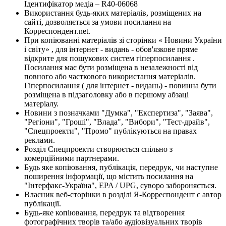
Ідентифікатор медіа – R40-06068
Використання будь-яких матеріалів, розміщених на
сайті, дозволяється за умови посилання на
Корреспондент.net.
При копіюванні матеріалів зі сторінки « Новини України
і світу» , для інтернет - видань - обов'язкове пряме
відкрите для пошукових систем гіперпосилання .
Посилання має бути розміщена в незалежності від
повного або часткового використання матеріалів.
Гіперпосилання ( для інтернет - видань) - повинна бути
розміщена в підзаголовку або в першому абзаці
матеріалу.
Новини з позначками "Думка", "Експертиза", "Заява",
"Регіони", "Гроші", "Влада", "Вибори", "Тест-драйв",
"Спецпроекти", "Промо" публікуються на правах
реклами.
Розділ Спецпроекти створюється спільно з
комерційними партнерами.
Будь яке копіювання, публікація, передрук, чи наступне
поширення інформації, що містить посилання на
"Інтерфакс-Україна", EPA / UPG, суворо забороняється.
Власник веб-сторінки в розділі Я-Корреспондент є автор
публікації.
Будь-яке копіювання, передрук та відтворення
фотографічних творів та/або аудіовізуальних творів