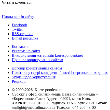
Читати коментарі
Повна версія сайту
Facebook
Twitter
RSS-стрічки
E-mail розсилка
Контакти
Реклама на сайті
Використання матеріалів korrespondent.net
Правила користування сайтом
Договір користування сайтом
Політика у сфері конфіденційності і персональних даних
Угода щодо користування
Редакція
© 2000-2026, Korrespondent.net
Суб'єкт у сфері онлайн-медіа Назва онлайн-медіа –
«КореспонденТ.net» Адреса: 02091, місто Київ,
ХАРКІВСЬКЕ ШОСЕ, будинок 172-Б, офіс 208/1 E-mail:
sunlight@mediadim.com.ua
Телефон: 044-205-43-00