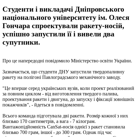
Студенти і викладачі Дніпровського
національного університету ім. Олеся
Гончара спроектували ракету-носій,
успішно запустили її і вивели два
супутники.
Про це напередодні повідомило Міністерство освіти України.
Зазначається, що студенти ДНУ запустили твердопаливну
ракету на полігоні Павлоградського механічного заводу.
"Це вперше серед українських вузів, коли проект реалізований
за повним циклом - від виготовлення твердого палива,
проектування ракети і двигуна, до запуску і фіксації зовнішніх
покажчиків", - йдеться в повідомленні.
Всього команда підготувала дві ракети. Розмір кожної з них
близько 170 сантиметрів, а вага - 7 кілограм.
Вантажопідйомність CanSat-носія однієї з ракет становила
близько 700 грам, іншої - до 300 грам. Однак під час