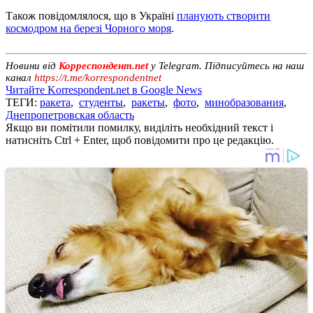
Також повідомлялося, що в Україні
планують створити
космодром на березі Чорного моря
.
Новини від
Корреспондент.net
у Telegram. Підписуйтесь на наш
канал
https://t.me/korrespondentnet
Читайте Korrespondent.net в Google News
ТЕГИ:
ракета
,
студенты
,
ракеты
,
фото
,
минобразования
,
Днепропетровская область
Якщо ви помітили помилку, виділіть необхідний текст і
натисніть Ctrl + Enter, щоб повідомити про це редакцію.