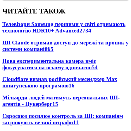
ЧИТАЙТЕ ТАКОЖ
Телевізори Samsung першими у світі отримають
технологію HDR10+ Advanced
2734
ШІ Claude отримав доступ до мережі та проник у
системи компаній
65
Нова експериментальна камера вміє
фокусуватися на всьому одночасно
54
Cloudflare визнав російський месенджер Мах
шпигунською програмою
16
Мільярди людей матимуть персональних ШІ-
агентів - Цукерберг
15
Євросоюз посилює контроль за ШІ: компаніям
загрожують великі штрафи
11