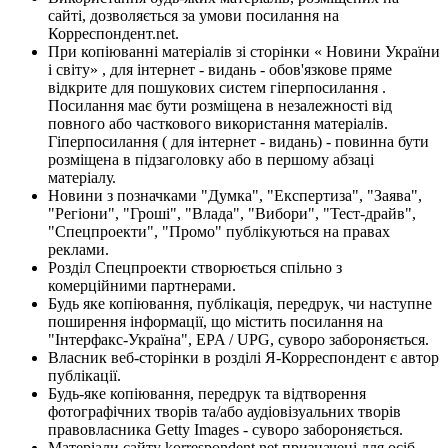
сайті, дозволяється за умови посилання на
Корреспондент.net.
При копіюванні матеріалів зі сторінки « Новини України
і світу» , для інтернет - видань - обов'язкове пряме
відкрите для пошукових систем гіперпосилання .
Посилання має бути розміщена в незалежності від
повного або часткового використання матеріалів.
Гіперпосилання ( для інтернет - видань) - повинна бути
розміщена в підзаголовку або в першому абзаці
матеріалу.
Новини з позначками "Думка", "Експертиза", "Заява",
"Регіони", "Гроші", "Влада", "Вибори", "Тест-драйв",
"Спецпроекти", "Промо" публікуються на правах
реклами.
Розділ Спецпроекти створюється спільно з
комерційними партнерами.
Будь яке копіювання, публікація, передрук, чи наступне
поширення інформації, що містить посилання на
"Інтерфакс-Україна", EPA / UPG, суворо забороняється.
Власник веб-сторінки в розділі Я-Корреспондент є автор
публікації.
Будь-яке копіювання, передрук та відтворення
фотографічних творів та/або аудіовізуальних творів
правовласника Getty Images - суворо забороняється.
Матеріали сайту korrespondent.net призначені для осіб