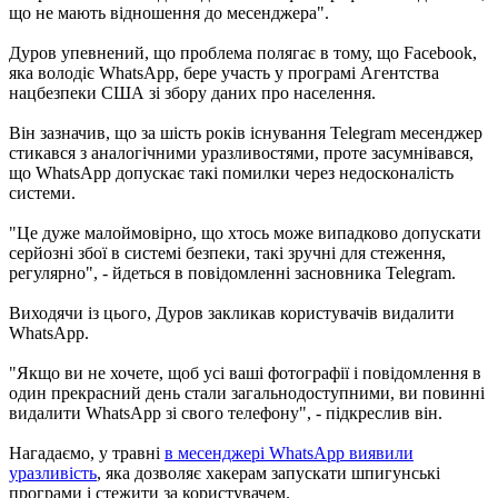
що не мають відношення до месенджера".
Дуров упевнений, що проблема полягає в тому, що Facebook,
яка володіє WhatsApp, бере участь у програмі Агентства
нацбезпеки США зі збору даних про населення.
Він зазначив, що за шість років існування Telegram месенджер
стикався з аналогічними уразливостями, проте засумнівався,
що WhatsApp допускає такі помилки через недосконалість
системи.
"Це дуже малоймовірно, що хтось може випадково допускати
серйозні збої в системі безпеки, такі зручні для стеження,
регулярно", - йдеться в повідомленні засновника Telegram.
Виходячи із цього, Дуров закликав користувачів видалити
WhatsApp.
"Якщо ви не хочете, щоб усі ваші фотографії і повідомлення в
один прекрасний день стали загальнодоступними, ви повинні
видалити WhatsApp зі свого телефону", - підкреслив він.
Нагадаємо, у травні
в месенджері WhatsApp виявили
уразливість
, яка дозволяє хакерам запускати шпигунські
програми і стежити за користувачем.