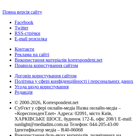
Повна версія сайту
Facebook
Twitter
RSS-стрічки
E-mail розсилка
Контакти
Реклама на сайті
Використання матеріалів korrespondent.net
Правила користування сайтом
Договір користування сайтом
Політика у сфері конфіденційності і персональних даних
Угода щодо користування
Редакція
© 2000-2026, Korrespondent.net
Суб'єкт у сфері онлайн-медіа Назва онлайн-медіа –
«КореспонденТ.net» Адреса: 02091, місто Київ,
ХАРКІВСЬКЕ ШОСЕ, будинок 172-Б, офіс 208/1 E-mail:
sunlight@mediadim.com.ua
Телефон: 044-205-43-00
Ідентифікатор медіа – R40-06068
Використання будь-яких матеріалів, розміщених на