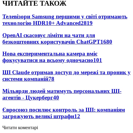
ЧИТАЙТЕ ТАКОЖ
Телевізори Samsung першими у світі отримають
технологію HDR10+ Advanced
2819
OpenAI скасовує ліміти на чати для
безкоштовних користувачів ChatGPT
1680
Нова експериментальна камера вміє
фокусуватися на всьому одночасно
101
ШІ Claude отримав доступ до мережі та проник у
системи компаній
78
Мільярди людей матимуть персональних ШІ-
агентів - Цукерберг
40
Євросоюз посилює контроль за ШІ: компаніям
загрожують великі штрафи
12
Читати коментарі