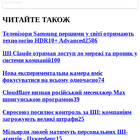
ЧИТАЙТЕ ТАКОЖ
Телевізори Samsung першими у світі отримають
технологію HDR10+ Advanced
2586
ШІ Claude отримав доступ до мережі та проник у
системи компаній
100
Нова експериментальна камера вміє
фокусуватися на всьому одночасно
74
Cloudflare визнав російський месенджер Мах
шпигунською програмою
39
Євросоюз посилює контроль за ШІ: компаніям
загрожують великі штрафи
25
Мільярди людей матимуть персональних ШІ-
агентів - Цукерберг
15