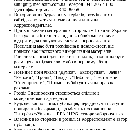
sunlight@mediadim.com.ua
Телефон: 044-205-43-00
Ідентифікатор медіа – R40-06068
Використання будь-яких матеріалів, розміщених на
сайті, дозволяється за умови посилання на
Корреспондент.net.
При копіюванні матеріалів зі сторінки « Новини України
і світу» , для інтернет - видань - обов'язкове пряме
відкрите для пошукових систем гіперпосилання .
Посилання має бути розміщена в незалежності від
повного або часткового використання матеріалів.
Гіперпосилання ( для інтернет - видань) - повинна бути
розміщена в підзаголовку або в першому абзаці
матеріалу.
Новини з позначками "Думка", "Експертиза", "Заява",
"Регіони", "Гроші", "Влада", "Вибори", "Тест-драйв",
"Спецпроекти", "Промо" публікуються на правах
реклами.
Розділ Спецпроекти створюється спільно з
комерційними партнерами.
Будь яке копіювання, публікація, передрук, чи наступне
поширення інформації, що містить посилання на
"Інтерфакс-Україна", EPA / UPG, суворо забороняється.
Власник веб-сторінки в розділі Я-Корреспондент є автор
публікації.
Будь-яке копіювання, передрук та відтворення