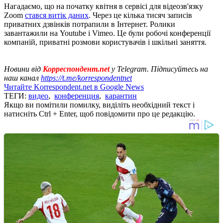
Нагадаємо, що на початку квітня в сервісі для відеозв'язку
Zoom
стався витік даних
. Через це кілька тисяч записів
приватних дзвінків потрапили в Інтернет. Ролики
завантажили на Youtube і Vimeo. Це були робочі конференції
компаній, приватні розмови користувачів і шкільні заняття.
Новини від
Корреспондент.net
у Telegram. Підписуйтесь на
наш канал
https://t.me/korrespondentnet
Читайте Korrespondent.net в Google News
ТЕГИ:
видео
,
конференция
,
карантин
Якщо ви помітили помилку, виділіть необхідний текст і
натисніть Ctrl + Enter, щоб повідомити про це редакцію.