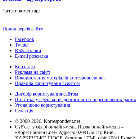
Читати коментарі
Повна версія сайту
Facebook
Twitter
RSS-стрічки
E-mail розсилка
Контакти
Реклама на сайті
Використання матеріалів korrespondent.net
Правила користування сайтом
Договір користування сайтом
Політика у сфері конфіденційності і персональних даних
Угода щодо користування
Редакція
© 2000-2026, Korrespondent.net
Суб'єкт у сфері онлайн-медіа Назва онлайн-медіа –
«КореспонденТ.net» Адреса: 02091, місто Київ,
ХАРКІВСЬКЕ ШОСЕ, будинок 172-Б, офіс 208/1 E-mail: