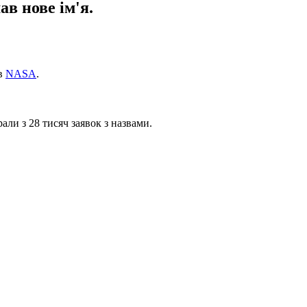
в нове ім'я.
 в
NASA
.
али з 28 тисяч заявок з назвами.