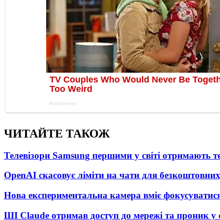
ЧИТАЙТЕ ТАКОЖ
Телевізори Samsung першими у світі отримають 
OpenAI скасовує ліміти на чати для безкоштовни
Нова експериментальна камера вміє фокусуватися
ШІ Claude отримав доступ до мережі та проник у