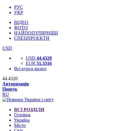
РУС
УКР
ВІДЕО
ФОТО
НАЙПОПУЛЯРНІШІ
СПЕЦПРОЕКТИ
USD
USD
44.4320
EUR
51.3316
Всі курси валют
44.4320
Авторизація
Пошук
RU
ВСІ РОЗДІЛИ
Головна
Україна
Місто
Світ