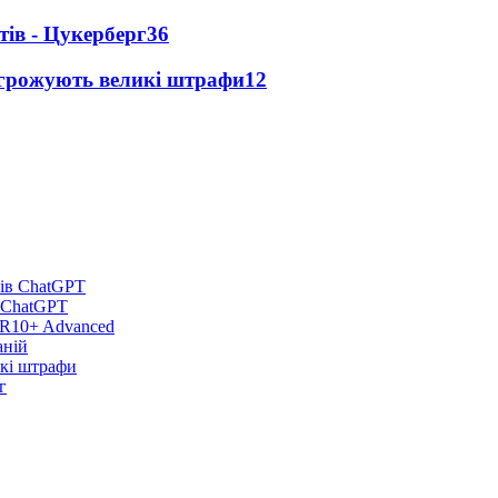
ів - Цукерберг
36
агрожують великі штрафи
12
в ChatGPT
DR10+ Advanced
аній
икі штрафи
г