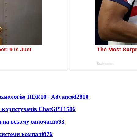
технологію HDR10+ Advanced
2818
х користувачів ChatGPT
1586
 на всьому одночасно
93
 системи компаній
76