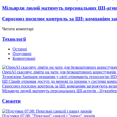
Мільярди людей матимуть персональних ШІ-агент
Євросоюз посилює контроль за ШІ: компаніям з
Читати коментарі
Технології
Останні
Популярні
Коментовані
OpenAI скасовує ліміти на чати для безкоштовних користувачі
Телевізори Samsung першими у світі отримають технологію H
ШІ Claude отримав доступ до мережі та проник у системи комп
Євросоюз посилює контроль за ШІ: компаніям загрожують вел
Мільярди людей матимуть персональних ШІ-агентів - Цукербер
Сюжети
Підсумки 07.08: "Пекельні" санкції і "парад" дронів