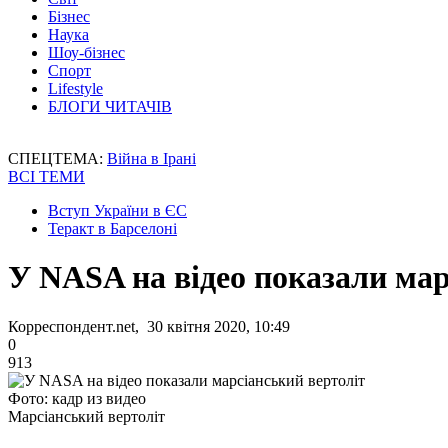
Бізнес
Наука
Шоу-бізнес
Спорт
Lifestyle
БЛОГИ ЧИТАЧІВ
СПЕЦТЕМА:
Війна в Ірані
ВСІ ТЕМИ
Вступ України в ЄС
Теракт в Барселоні
У NASA на відео показали мар
Корреспондент.net, 30 квітня 2020, 10:49
0
913
Фото: кадр из видео
Марсіанський вертоліт