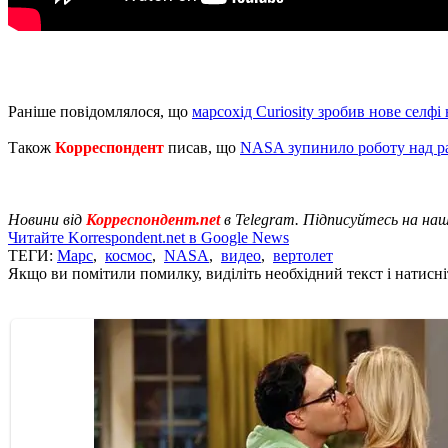
Раніше повідомлялося, що
марсохід Curiosity зробив нове селфі
Також
Корреспондент
писав, що
NASA зупинило роботу над ра
Новини від
Корреспондент.net
в Telegram. Підписуйтесь на на
Читайте Korrespondent.net в Google News
ТЕГИ:
Марс
,
космос
,
NASA
,
видео
,
вертолет
Якщо ви помітили помилку, виділіть необхідний текст і натисніт