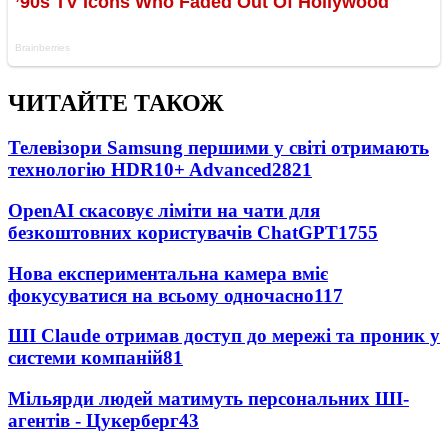
ЧИТАЙТЕ ТАКОЖ
Телевізори Samsung першими у світі отримають
технологію HDR10+ Advanced
2821
OpenAI скасовує ліміти на чати для
безкоштовних користувачів ChatGPT
1755
Нова експериментальна камера вміє
фокусуватися на всьому одночасно
117
ШІ Claude отримав доступ до мережі та проник у
системи компаній
81
Мільярди людей матимуть персональних ШІ-
агентів - Цукерберг
43