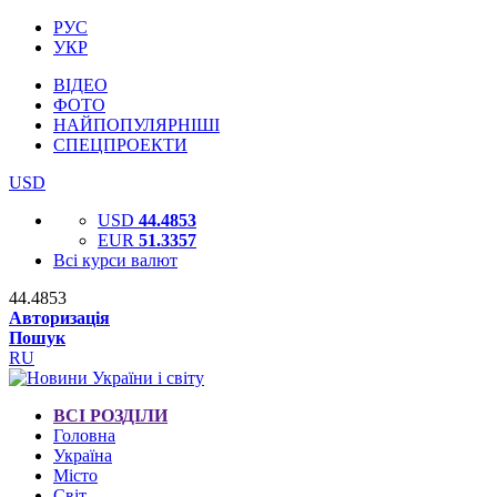
РУС
УКР
ВІДЕО
ФОТО
НАЙПОПУЛЯРНІШІ
СПЕЦПРОЕКТИ
USD
USD
44.4853
EUR
51.3357
Всі курси валют
44.4853
Авторизація
Пошук
RU
ВСІ РОЗДІЛИ
Головна
Україна
Місто
Світ