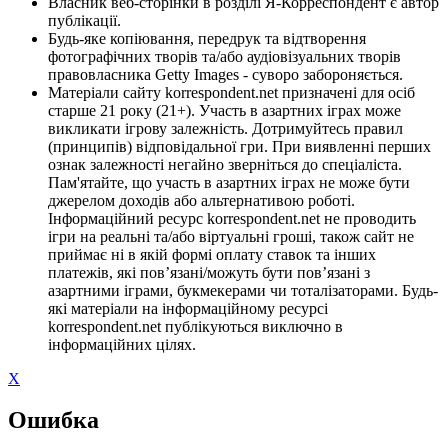
Власник веб-сторінки в розділі Я-Корреспондент є автор
публікації.
Будь-яке копіювання, передрук та відтворення
фотографічних творів та/або аудіовізуальних творів
правовласника Getty Images - суворо забороняється.
Матеріали сайту korrespondent.net призначені для осіб
старше 21 року (21+). Участь в азартних іграх може
викликати ігрову залежність. Дотримуйтесь правил
(принципів) відповідальної гри. При виявленні перших
ознак залежності негайно зверніться до спеціаліста.
Пам'ятайте, що участь в азартних іграх не може бути
джерелом доходів або альтернативою роботі.
Інформаційний ресурс korrespondent.net не проводить
ігри на реальні та/або віртуальні гроші, також сайт не
приймає ні в якій формі оплату ставок та інших
платежів, які пов’язані/можуть бути пов’язані з
азартними іграми, букмекерами чи тоталізаторами. Будь-
які матеріали на інформаційному ресурсі
korrespondent.net публікуються виключно в
інформаційних цілях.
X
Ошибка