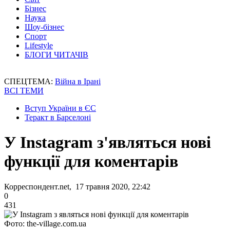
Бізнес
Наука
Шоу-бізнес
Спорт
Lifestyle
БЛОГИ ЧИТАЧІВ
СПЕЦТЕМА:
Війна в Ірані
ВСІ ТЕМИ
Вступ України в ЄС
Теракт в Барселоні
У Instagram з'являться нові
функції для коментарів
Корреспондент.net, 17 травня 2020, 22:42
0
431
Фото: the-village.com.ua