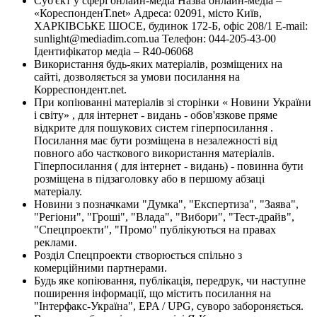
Суб'єкт у сфері онлайн-медіа Назва онлайн-медіа –
«КореспонденТ.net» Адреса: 02091, місто Київ,
ХАРКІВСЬКЕ ШОСЕ, будинок 172-Б, офіс 208/1 E-mail:
sunlight@mediadim.com.ua
Телефон: 044-205-43-00
Ідентифікатор медіа – R40-06068
Використання будь-яких матеріалів, розміщених на
сайті, дозволяється за умови посилання на
Корреспондент.net.
При копіюванні матеріалів зі сторінки « Новини України
і світу» , для інтернет - видань - обов'язкове пряме
відкрите для пошукових систем гіперпосилання .
Посилання має бути розміщена в незалежності від
повного або часткового використання матеріалів.
Гіперпосилання ( для інтернет - видань) - повинна бути
розміщена в підзаголовку або в першому абзаці
матеріалу.
Новини з позначками "Думка", "Експертиза", "Заява",
"Регіони", "Гроші", "Влада", "Вибори", "Тест-драйв",
"Спецпроекти", "Промо" публікуються на правах
реклами.
Розділ Спецпроекти створюється спільно з
комерційними партнерами.
Будь яке копіювання, публікація, передрук, чи наступне
поширення інформації, що містить посилання на
"Інтерфакс-Україна", EPA / UPG, суворо забороняється.