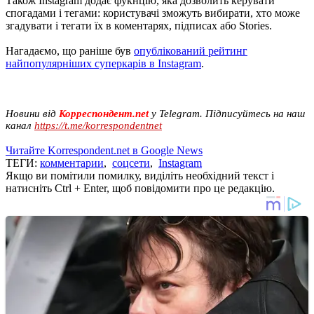
Також Instagram додає фукнцію, яка дозволить керувати
спогадами і тегами: користувачі зможуть вибирати, хто може
згадувати і тегати їх в коментарях, підписах або Stories.
Нагадаємо, що раніше був
опублікований рейтинг
найпопулярніших суперкарів в Instagram
.
Новини від
Корреспондент.net
у Telegram. Підписуйтесь на наш
канал
https://t.me/korrespondentnet
Читайте Korrespondent.net в Google News
ТЕГИ:
комментарии
,
соцсети
,
Instagram
Якщо ви помітили помилку, виділіть необхідний текст і
натисніть Ctrl + Enter, щоб повідомити про це редакцію.