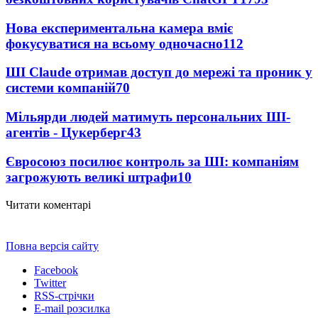
Нова експериментальна камера вміє
фокусуватися на всьому одночасно
112
ШІ Claude отримав доступ до мережі та проник у
системи компаній
70
Мільярди людей матимуть персональних ШІ-
агентів - Цукерберг
43
Євросоюз посилює контроль за ШІ: компаніям
загрожують великі штрафи
10
Читати коментарі
Повна версія сайту
Facebook
Twitter
RSS-стрічки
E-mail розсилка