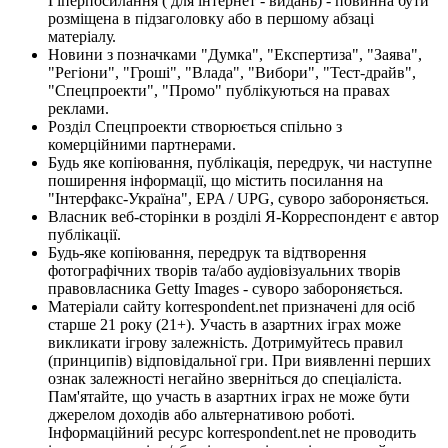
Гіперпосилання ( для інтернет - видань) - повинна бути
розміщена в підзаголовку або в першому абзаці
матеріалу.
Новини з позначками "Думка", "Експертиза", "Заява",
"Регіони", "Гроші", "Влада", "Вибори", "Тест-драйв",
"Спецпроекти", "Промо" публікуються на правах
реклами.
Розділ Спецпроекти створюється спільно з
комерційними партнерами.
Будь яке копіювання, публікація, передрук, чи наступне
поширення інформації, що містить посилання на
"Інтерфакс-Україна", EPA / UPG, суворо забороняється.
Власник веб-сторінки в розділі Я-Корреспондент є автор
публікації.
Будь-яке копіювання, передрук та відтворення
фотографічних творів та/або аудіовізуальних творів
правовласника Getty Images - суворо забороняється.
Матеріали сайту korrespondent.net призначені для осіб
старше 21 року (21+). Участь в азартних іграх може
викликати ігрову залежність. Дотримуйтесь правил
(принципів) відповідальної гри. При виявленні перших
ознак залежності негайно зверніться до спеціаліста.
Пам'ятайте, що участь в азартних іграх не може бути
джерелом доходів або альтернативою роботі.
Інформаційний ресурс korrespondent.net не проводить