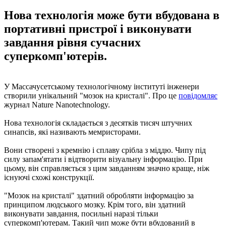
Нова технологія може бути вбудована в
портативні пристрої і виконувати
завдання рівня сучасних
суперкомп'ютерів.
У Массачусетському технологічному інституті інженери
створили унікальний "мозок на кристалі". Про це
повідомляє
журнал Nature Nanotechnology.
Нова технологія складається з десятків тисяч штучних
синапсів, які називають мемристорами.
Вони створені з кремнію і сплаву срібла з міддю. Чипу під
силу запам'ятати і відтворити візуальну інформацію. При
цьому, він справляється з цим завданням значно краще, ніж
існуючі схожі конструкції.
"Мозок на кристалі" здатний обробляти інформацію за
принципом людського мозку. Крім того, він здатний
виконувати завдання, посильні наразі тільки
суперкомп'ютерам. Такий чип може бути вбудований в