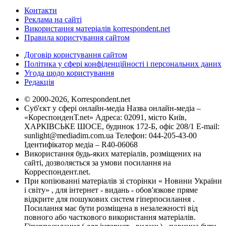
Контакти
Реклама на сайті
Використання матеріалів korrespondent.net
Правила користування сайтом
Договір користування сайтом
Політика у сфері конфіденційності і персональних даних
Угода щодо користування
Редакція
© 2000-2026, Korrespondent.net
Суб'єкт у сфері онлайн-медіа Назва онлайн-медіа –
«КореспонденТ.net» Адреса: 02091, місто Київ,
ХАРКІВСЬКЕ ШОСЕ, будинок 172-Б, офіс 208/1 E-mail:
sunlight@mediadim.com.ua
Телефон: 044-205-43-00
Ідентифікатор медіа – R40-06068
Використання будь-яких матеріалів, розміщених на
сайті, дозволяється за умови посилання на
Корреспондент.net.
При копіюванні матеріалів зі сторінки « Новини України
і світу» , для інтернет - видань - обов'язкове пряме
відкрите для пошукових систем гіперпосилання .
Посилання має бути розміщена в незалежності від
повного або часткового використання матеріалів.