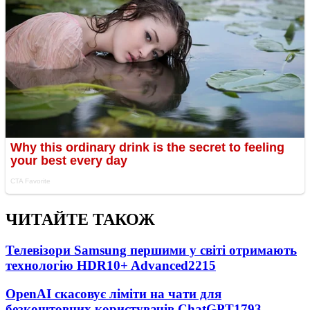
ЧИТАЙТЕ ТАКОЖ
Телевізори Samsung першими у світі отримають
технологію HDR10+ Advanced
2215
OpenAI скасовує ліміти на чати для
безкоштовних користувачів ChatGPT
1793