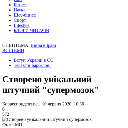
Бізнес
Наука
Шоу-бізнес
Спорт
Lifestyle
БЛОГИ ЧИТАЧІВ
СПЕЦТЕМА:
Війна в Ірані
ВСІ ТЕМИ
Вступ України в ЄС
Теракт в Барселоні
Створено унікальний
штучний "супермозок"
Корреспондент.net, 10 червня 2020, 10:36
0
572
Фото: MIT