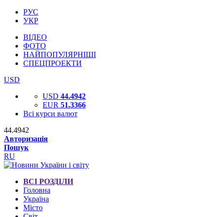
РУС
УКР
ВІДЕО
ФОТО
НАЙПОПУЛЯРНІШІ
СПЕЦПРОЕКТИ
USD
USD
44.4942
EUR
51.3366
Всі курси валют
44.4942
Авторизація
Пошук
RU
ВСІ РОЗДІЛИ
Головна
Україна
Місто
Світ