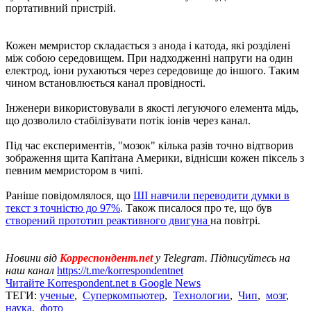
портативний пристрій.
Кожен мемристор складається з анода і катода, які розділені
між собою середовищем. При надходженні напруги на один
електрод, іони рухаються через середовище до іншого. Таким
чином встановлюється канал провідності.
Інженери використовували в якості легуючого елемента мідь,
що дозволило стабілізувати потік іонів через канал.
Під час експериментів, "мозок" кілька разів точно відтворив
зображення щита Капітана Америки, віднісши кожен піксель з
певним мемристором в чипі.
Раніше повідомлялося, що
ШІ навчили переводити думки в
текст з точністю до 97%
. Також писалося про те, що був
створений прототип реактивного двигуна
на повітрі.
Новини від
Корреспондент.net
у Telegram. Підписуйтесь на
наш канал
https://t.me/korrespondentnet
Читайте Korrespondent.net в Google News
ТЕГИ:
ученые
,
Суперкомпьютер
,
Технологии
,
Чип
,
мозг
,
наука
,
фото