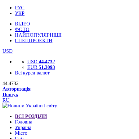
РУС
УКР
ВІДЕО
ФОТО
НАЙПОПУЛЯРНІШІ
СПЕЦПРОЕКТИ
USD
USD
44.4732
EUR
51.3093
Всі курси валют
44.4732
Авторизація
Пошук
RU
ВСІ РОЗДІЛИ
Головна
Україна
Місто
Світ