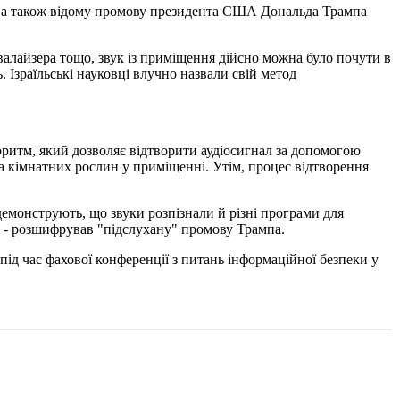
les, а також відому промову президента США Дональда Трампа
квалайзера тощо, звук із приміщення дійсно можна було почути в
. Ізраїльські науковці влучно назвали свій метод
оритм, який дозволяє відтворити аудіосигнал за допомогою
 та кімнатних рослин у приміщенні. Утім, процес відтворення
 демонструють, що звуки розпізнали й різні програми для
le - розшифрував "підслухану" промову Трампа.
під час фахової конференції з питань інформаційної безпеки у