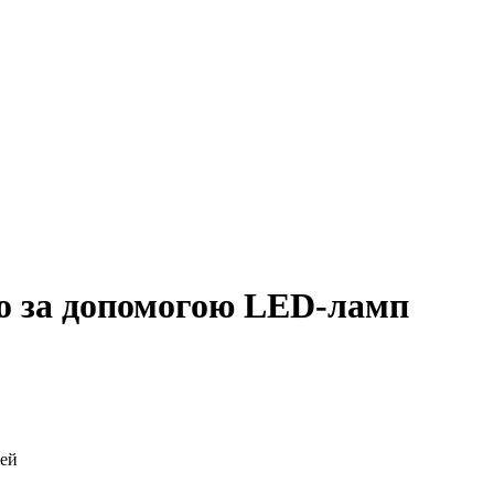
о за допомогою LED-ламп
дей