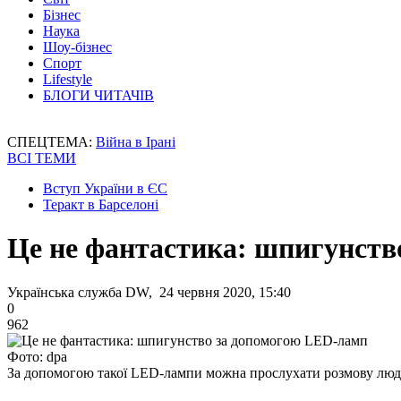
Бізнес
Наука
Шоу-бізнес
Спорт
Lifestyle
БЛОГИ ЧИТАЧІВ
СПЕЦТЕМА:
Війна в Ірані
ВСІ ТЕМИ
Вступ України в ЄС
Теракт в Барселоні
Це не фантастика: шпигунств
Українська служба DW, 24 червня 2020, 15:40
0
962
Фото: dpa
За допомогою такої LED-лампи можна прослухати розмову лю