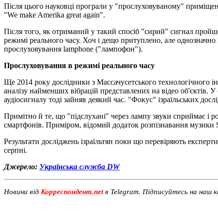
Після цього науковці програли у "прослуховуваному" приміщенні
"We make Amerika great again".
Після того, як отриманий у такий спосіб "сирий" сигнал пройшо
режимі реального часу. Хоч і дещо притуплено, але однозначно мо
прослуховування lamphone ("лампофон").
Прослуховування в режимі реального часу
Ще 2014 року дослідники з Масcачусетського технологічного ін
аналізу найменших вібрацій представлених на відео об'єктів. У
аудіосигналу тоді зайняв деякий час. "Фокус" ізраїльських дослі
Примітно й те, що "підслухані" через лампу звуки сприймає і ро
смартфонів. Приміром, відомий додаток розпізнавання музики S
Результати досліджень ізраїльтян поки що перевіряють експерти-
серпні.
Джерело:
Українська служба DW
Новини від
Корреспондент.net
в Telegram. Підписуйтесь на наш 