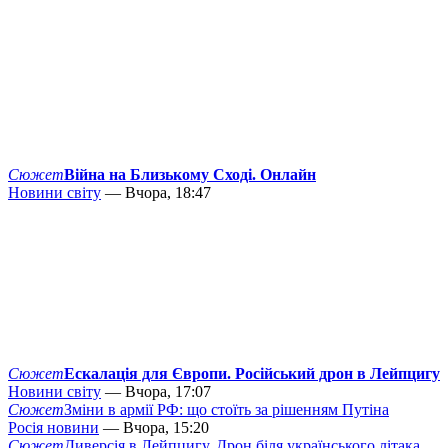
Сюжет
Війна на Близькому Сході. Онлайн
Новини світу
— Вчора, 18:47
Сюжет
Ескалація для Європи. Російський дрон в Лейпцигу
Новини світу
— Вчора, 17:07
Сюжет
Зміни в армії РФ: що стоїть за рішенням Путіна
Росія новини
— Вчора, 15:20
Сюжет
Диверсія в Лейпцигу. Дрон біля українського літака