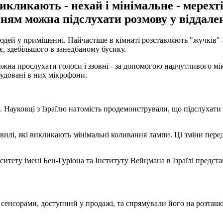
икликають - нехай і мінімальне - мерехт
ням можна підслухати розмову у віддале
дей у приміщенні. Найчастіше в кімнаті розставляють "жучків" -
є, здебільшого в занедбаному бусику.
на прослухати голоси і ззовні - за допомогою надчутливого мі
удовані в них мікрофони.
. Науковці з Ізраїлю натомість продемонстрували, що підслухати
вилі, які викликають мінімальні коливання лампи. Ці зміни перед
итету імені Бен-Гуріона та Інституту Вейцмана в Ізраїлі предста
сенсорами, доступний у продажі, та спрямували його на розташо