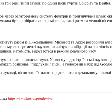
 три різні типи звуків: по одній пісні гуртів Coldplay та Beat
в через багаторівневу систему фільтрів із пригнічувача шуму, е
жна було розібрати як окремі слова, так і ритм та мелодії пісень
ституту разом із ІТ-компаніями Microsoft та Apple розробили алг
 своєму експерименті науковці аналізували вібрації пачки чіпсів
дників, натомість, відбувається в режимі реального часу.
зуміє не лише людське вухо. У своєму відео ізраїльські науковці
hazam розпізнав "підслухані" пісні, а голосовий набір від Goog
науковці, після чого їх мають представити в детальному вигляді 
канал
https://t.me/korrespondentnet