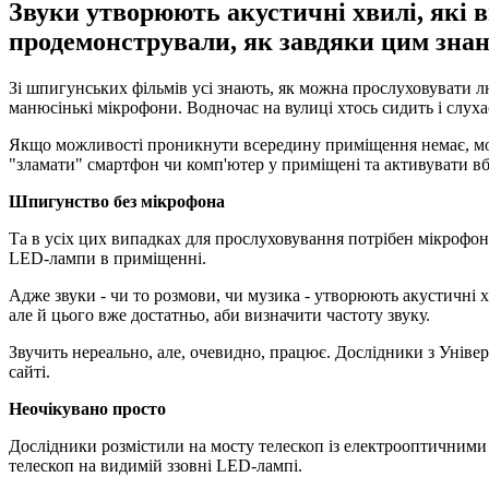
Звуки утворюють акустичні хвилі, які в
продемонстрували, як завдяки цим знан
Зі шпигунських фільмів усі знають, як можна прослуховувати лю
манюсінькі мікрофони. Водночас на вулиці хтось сидить і слуха
Якщо можливості проникнути всередину приміщення немає, мож
"зламати" смартфон чи комп'ютер у приміщені та активувати вб
Шпигунство без мікрофона
Та в усіх цих випадках для прослуховування потрібен мікрофон
LED-лампи в приміщенні.
Адже звуки - чи то розмови, чи музика - утворюють акустичні х
але й цього вже достатньо, аби визначити частоту звуку.
Звучить нереально, але, очевидно, працює. Дослідники з Універс
сайті.
Неочікувано просто
Дослідники розмістили на мосту телескоп із електрооптичними 
телескоп на видимій ззовні LED-лампі.