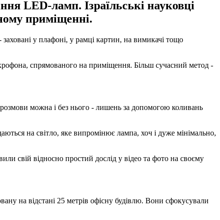
іння LED-ламп. Ізраїльські науковці
ному приміщенні.
 заховані у плафоні, у рамці картин, на вимикачі тощо
крофона, спрямованого на приміщення. Більш сучасний метод -
 розмови можна і без нього - лишень за допомогою коливань
аються на світло, яке випромінює лампа, хоч і дуже мінімально,
вили свій відносно простий дослід у відео та фото на своєму
вану на відстані 25 метрів офісну будівлю. Вони сфокусували