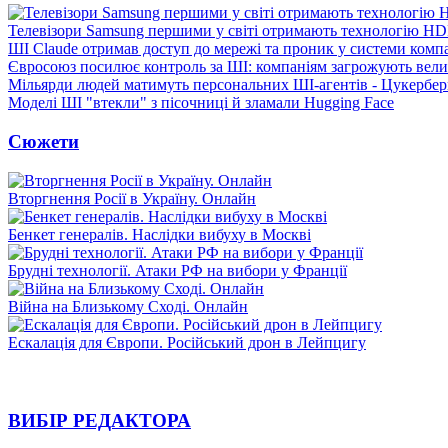
Телевізори Samsung першими у світі отримають технологію H
ШІ Claude отримав доступ до мережі та проник у системи комп
Євросоюз посилює контроль за ШІ: компаніям загрожують вел
Мільярди людей матимуть персональних ШІ-агентів - Цукербер
Моделі ШI "втекли" з пісочниці й зламали Hugging Face
Сюжети
Вторгнення Росії в Україну. Онлайн
Бенкет генералів. Наслідки вибуху в Москві
Брудні технології. Атаки РФ на вибори у Франції
Війна на Близькому Сході. Онлайн
Ескалація для Європи. Російський дрон в Лейпцигу
ВИБІР РЕДАКТОРА