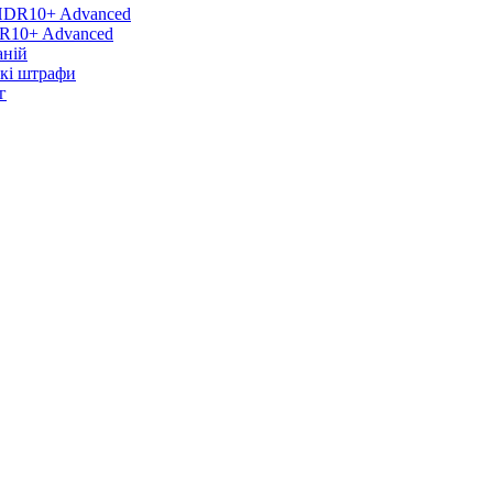
DR10+ Advanced
аній
икі штрафи
г