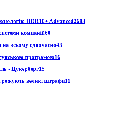
технологію HDR10+ Advanced
2683
 системи компаній
60
 на всьому одночасно
43
игунською програмою
16
ів - Цукерберг
15
агрожують великі штрафи
11