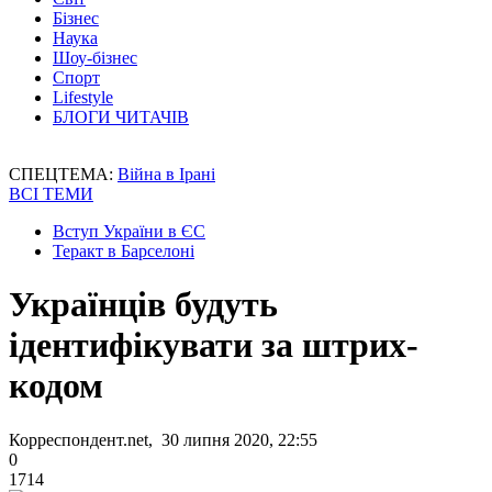
Бізнес
Наука
Шоу-бізнес
Спорт
Lifestyle
БЛОГИ ЧИТАЧІВ
СПЕЦТЕМА:
Війна в Ірані
ВСІ ТЕМИ
Вступ України в ЄС
Теракт в Барселоні
Українців будуть
ідентифікувати за штрих-
кодом
Корреспондент.net, 30 липня 2020, 22:55
0
1714