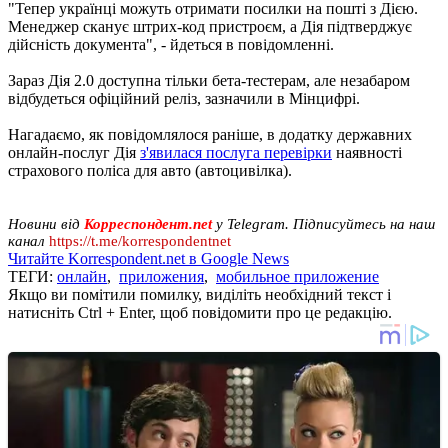
"Тепер українці можуть отримати посилки на пошті з Дією.
Менеджер сканує штрих-код пристроєм, а Дія підтверджує
дійсність документа", - йдеться в повідомленні.
Зараз Дія 2.0 доступна тільки бета-тестерам, але незабаром
відбудеться офіційний реліз, зазначили в Мінцифрі.
Нагадаємо, як повідомлялося раніше, в додатку державних
онлайн-послуг Дія
з'явилася послуга перевірки
наявності
страхового поліса для авто (автоцивілка).
Новини від
Корреспондент.net
у Telegram. Підписуйтесь на наш
канал
https://t.me/korrespondentnet
Читайте Korrespondent.net в Google News
ТЕГИ:
онлайн
,
приложения
,
мобильное приложение
Якщо ви помітили помилку, виділіть необхідний текст і
натисніть Ctrl + Enter, щоб повідомити про це редакцію.