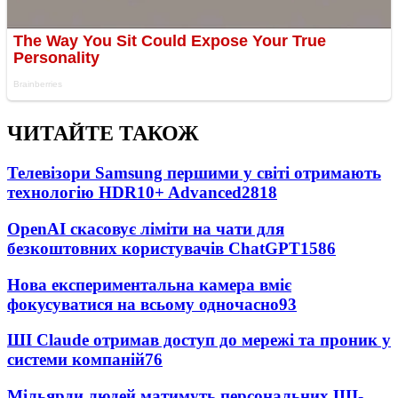
ЧИТАЙТЕ ТАКОЖ
Телевізори Samsung першими у світі отримають
технологію HDR10+ Advanced
2818
OpenAI скасовує ліміти на чати для
безкоштовних користувачів ChatGPT
1586
Нова експериментальна камера вміє
фокусуватися на всьому одночасно
93
ШІ Claude отримав доступ до мережі та проник у
системи компаній
76
Мільярди людей матимуть персональних ШІ-