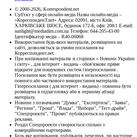
© 2000-2026, Korrespondent.net
Суб'єкт у сфері онлайн-медіа Назва онлайн-медіа –
«КореспонденТ.net» Адреса: 02091, місто Київ,
ХАРКІВСЬКЕ ШОСЕ, будинок 172-Б, офіс 208/1 E-mail:
sunlight@mediadim.com.ua
Телефон: 044-205-43-00
Ідентифікатор медіа – R40-06068
Використання будь-яких матеріалів, розміщених на
сайті, дозволяється за умови посилання на
Корреспондент.net.
При копіюванні матеріалів зі сторінки « Новини України
і світу» , для інтернет - видань - обов'язкове пряме
відкрите для пошукових систем гіперпосилання .
Посилання має бути розміщена в незалежності від
повного або часткового використання матеріалів.
Гіперпосилання ( для інтернет - видань) - повинна бути
розміщена в підзаголовку або в першому абзаці
матеріалу.
Новини з позначками "Думка", "Експертиза", "Заява",
"Регіони", "Гроші", "Влада", "Вибори", "Тест-драйв",
"Спецпроекти", "Промо" публікуються на правах
реклами.
Розділ Спецпроекти створюється спільно з
комерційними партнерами.
Будь яке копіювання, публікація, передрук, чи наступне