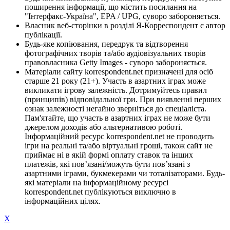
поширення інформації, що містить посилання на
"Інтерфакс-Україна", EPA / UPG, суворо забороняється.
Власник веб-сторінки в розділі Я-Корреспондент є автор
публікації.
Будь-яке копіювання, передрук та відтворення
фотографічних творів та/або аудіовізуальних творів
правовласника Getty Images - суворо забороняється.
Матеріали сайту korrespondent.net призначені для осіб
старше 21 року (21+). Участь в азартних іграх може
викликати ігрову залежність. Дотримуйтесь правил
(принципів) відповідальної гри. При виявленні перших
ознак залежності негайно зверніться до спеціаліста.
Пам'ятайте, що участь в азартних іграх не може бути
джерелом доходів або альтернативою роботі.
Інформаційний ресурс korrespondent.net не проводить
ігри на реальні та/або віртуальні гроші, також сайт не
приймає ні в якій формі оплату ставок та інших
платежів, які пов’язані/можуть бути пов’язані з
азартними іграми, букмекерами чи тоталізаторами. Будь-
які матеріали на інформаційному ресурсі
korrespondent.net публікуються виключно в
інформаційних цілях.
X