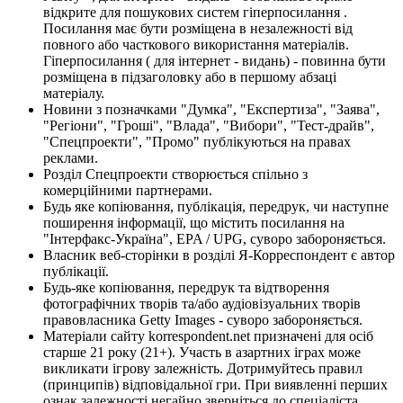
відкрите для пошукових систем гіперпосилання .
Посилання має бути розміщена в незалежності від
повного або часткового використання матеріалів.
Гіперпосилання ( для інтернет - видань) - повинна бути
розміщена в підзаголовку або в першому абзаці
матеріалу.
Новини з позначками "Думка", "Експертиза", "Заява",
"Регіони", "Гроші", "Влада", "Вибори", "Тест-драйв",
"Спецпроекти", "Промо" публікуються на правах
реклами.
Розділ Спецпроекти створюється спільно з
комерційними партнерами.
Будь яке копіювання, публікація, передрук, чи наступне
поширення інформації, що містить посилання на
"Інтерфакс-Україна", EPA / UPG, суворо забороняється.
Власник веб-сторінки в розділі Я-Корреспондент є автор
публікації.
Будь-яке копіювання, передрук та відтворення
фотографічних творів та/або аудіовізуальних творів
правовласника Getty Images - суворо забороняється.
Матеріали сайту korrespondent.net призначені для осіб
старше 21 року (21+). Участь в азартних іграх може
викликати ігрову залежність. Дотримуйтесь правил
(принципів) відповідальної гри. При виявленні перших
ознак залежності негайно зверніться до спеціаліста.