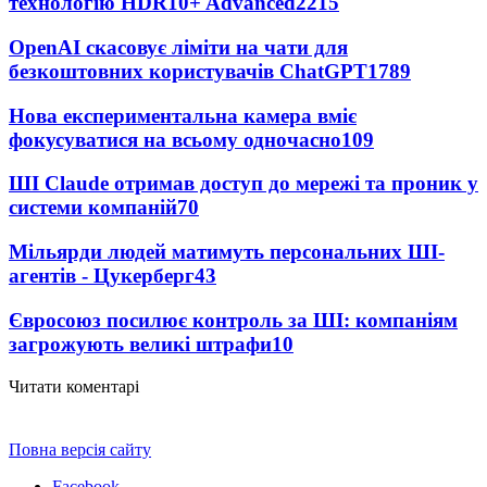
технологію HDR10+ Advanced
2215
OpenAI скасовує ліміти на чати для
безкоштовних користувачів ChatGPT
1789
Нова експериментальна камера вміє
фокусуватися на всьому одночасно
109
ШІ Claude отримав доступ до мережі та проник у
системи компаній
70
Мільярди людей матимуть персональних ШІ-
агентів - Цукерберг
43
Євросоюз посилює контроль за ШІ: компаніям
загрожують великі штрафи
10
Читати коментарі
Повна версія сайту
Facebook