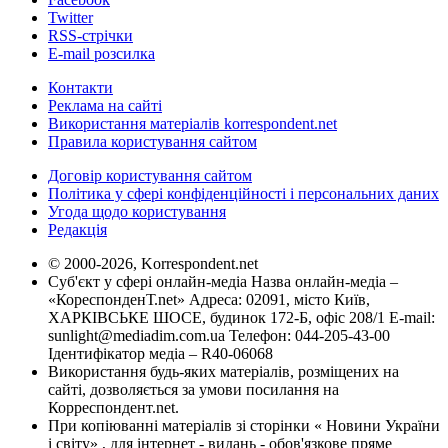
Twitter
RSS-стрічки
E-mail розсилка
Контакти
Реклама на сайті
Використання матеріалів korrespondent.net
Правила користування сайтом
Договір користування сайтом
Політика у сфері конфіденційності і персональних даних
Угода щодо користування
Редакція
© 2000-2026, Korrespondent.net
Суб'єкт у сфері онлайн-медіа Назва онлайн-медіа –
«КореспонденТ.net» Адреса: 02091, місто Київ,
ХАРКІВСЬКЕ ШОСЕ, будинок 172-Б, офіс 208/1 E-mail:
sunlight@mediadim.com.ua
Телефон: 044-205-43-00
Ідентифікатор медіа – R40-06068
Використання будь-яких матеріалів, розміщених на
сайті, дозволяється за умови посилання на
Корреспондент.net.
При копіюванні матеріалів зі сторінки « Новини України
і світу» , для інтернет - видань - обов'язкове пряме