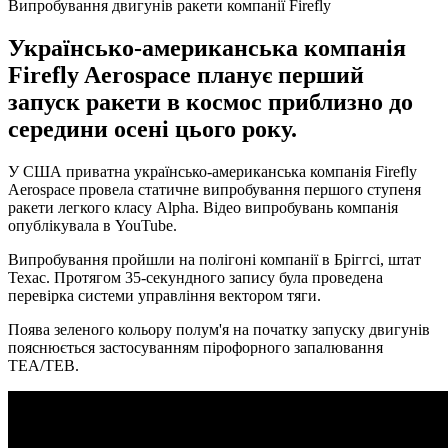
Випробування двигунів ракети компанії Firefly
Українсько-американська компанія
Firefly Aerospace планує перший
запуск ракети в космос приблизно до
середини осені цього року.
У США приватна українсько-американська компанія Firefly
Aerospace провела статичне випробування першого ступеня
ракети легкого класу Alpha. Відео випробувань компанія
опублікувала в YouTube.
Випробування пройшли на полігоні компанії в Бріггсі, штат
Техас. Протягом 35-секундного запису була проведена
перевірка системи управління вектором тяги.
Поява зеленого кольору полум'я на початку запуску двигунів
пояснюється застосуванням пірофорного запалювання
TEA/TEB.