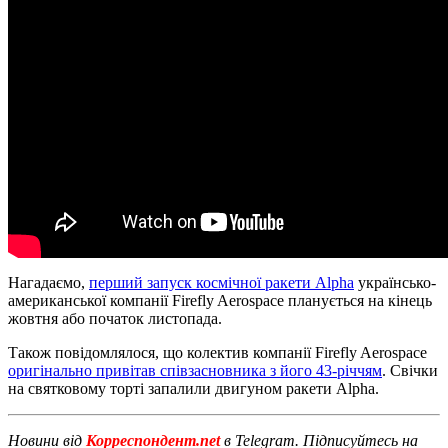
Нагадаємо,
перший запуск космічної ракети Alpha
українсько-
американської компанії Firefly Aerospace планується на кінець
жовтня або початок листопада.
Також повідомлялося, що колектив компанії Firefly Aerospace
оригінально привітав співзасновника з його 43-річчям
. Свічки
на святковому торті запалили двигуном ракети Alpha.
Новини від
Корреспондент.net
в Telegram. Підписуйтесь на