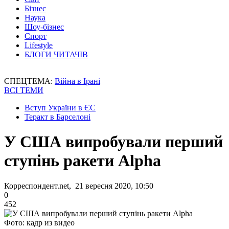
Бізнес
Наука
Шоу-бізнес
Спорт
Lifestyle
БЛОГИ ЧИТАЧІВ
СПЕЦТЕМА:
Війна в Ірані
ВСІ ТЕМИ
Вступ України в ЄС
Теракт в Барселоні
У США випробували перший
ступінь ракети Alpha
Корреспондент.net, 21 вересня 2020, 10:50
0
452
Фото: кадр из видео