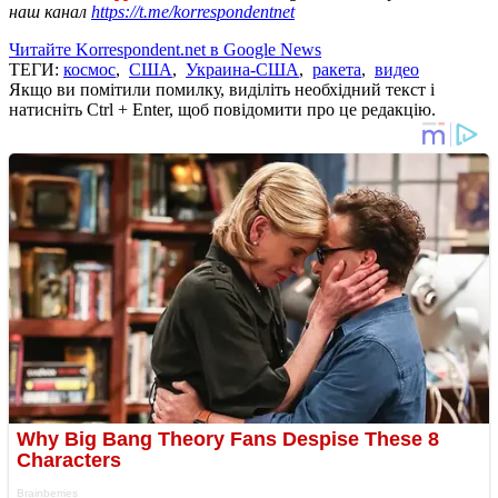
наш канал
https://t.me/korrespondentnet
Читайте Korrespondent.net в Google News
ТЕГИ:
космос
,
США
,
Украина-США
,
ракета
,
видео
Якщо ви помітили помилку, виділіть необхідний текст і
натисніть Ctrl + Enter, щоб повідомити про це редакцію.