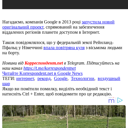
Нагадаємо, компанія Google в 2013 році
запустила новий
оригінальний проект
, спрямований на забезпечення
віддалених регіонів планети доступом в Інтернет.
Також повідомлялося, що у федеральній землі Рейнланд-
Пфальц у Німеччині
впала повітряна куля
з вісьмома людьми
на борту.
Новини від
Корреспондент.net
в Telegram. Підписуйтесь на
наш канал
https://t.me/korrespondentnet
Читайте Korrespondent.net в Google News
ТЕГИ:
интернет
,
рекорд
,
Google
,
Технологии
,
воздушный
шар
Якщо ви помітили помилку, виділіть необхідний текст і
натисніть Ctrl + Enter, щоб повідомити про це редакцію.