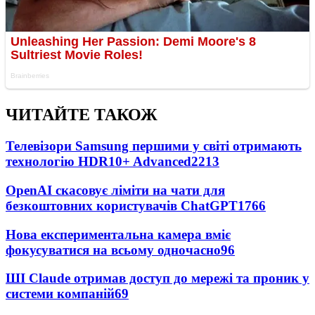
ЧИТАЙТЕ ТАКОЖ
Телевізори Samsung першими у світі отримають
технологію HDR10+ Advanced
2213
OpenAI скасовує ліміти на чати для
безкоштовних користувачів ChatGPT
1766
Нова експериментальна камера вміє
фокусуватися на всьому одночасно
96
ШІ Claude отримав доступ до мережі та проник у
системи компаній
69