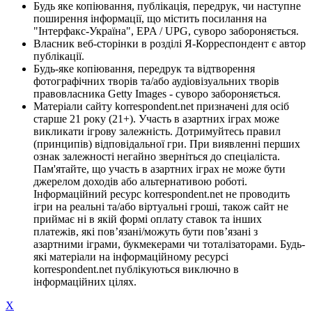
Будь яке копіювання, публікація, передрук, чи наступне
поширення інформації, що містить посилання на
"Інтерфакс-Україна", EPA / UPG, суворо забороняється.
Власник веб-сторінки в розділі Я-Корреспондент є автор
публікації.
Будь-яке копіювання, передрук та відтворення
фотографічних творів та/або аудіовізуальних творів
правовласника Getty Images - суворо забороняється.
Матеріали сайту korrespondent.net призначені для осіб
старше 21 року (21+). Участь в азартних іграх може
викликати ігрову залежність. Дотримуйтесь правил
(принципів) відповідальної гри. При виявленні перших
ознак залежності негайно зверніться до спеціаліста.
Пам'ятайте, що участь в азартних іграх не може бути
джерелом доходів або альтернативою роботі.
Інформаційний ресурс korrespondent.net не проводить
ігри на реальні та/або віртуальні гроші, також сайт не
приймає ні в якій формі оплату ставок та інших
платежів, які пов’язані/можуть бути пов’язані з
азартними іграми, букмекерами чи тоталізаторами. Будь-
які матеріали на інформаційному ресурсі
korrespondent.net публікуються виключно в
інформаційних цілях.
X