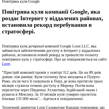
Повітряна куля Google
Повітряна куля компанії Google, яка
роздає Інтернет у віддалених районах,
встановила рекорд перебування в
стратосфері.
Повітряна куля дочірньої компанії Google Loon LLC, яка
займається забезпеченням доступу в Інтернет у віддалених
районах, встановила новий рекорд за тривалістю польоту
повітряних куль у стратосфері. Про це повідомляється на сайті
Loon
.
"Пристрій компанії провів у повітрі 312 днів. Це на 89 днів
довше, ніж раніше. Куля спочатку була запущена в Пуерто-
Рико, після чого її скерували в Перу, де вона протягом трьох
місяців служила точкою доступу в Мережу. Потім вона
перелетіла через Південну Атлантику, Індійський океан і
рушила в Мексику. За 10 місяців куля сумарно пролетіла
близько 135 000 миль", - йдеться в повідомленні.
Технічний директор Loon Сальваторе Кандідо повідомив, що