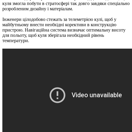
куля змогла побути в стратосфері так довго завдяки спеціально
розробленим дизайну і матеріалам.
Інженери цілодобово стежать за телеметрією кулі, щоб у
майбутньому внести необхідні корективи в конструкцію
пристрою. Навігаційна система визначає оптимальну висоту
для польоту, щоб куля зберігала необхідний рівень
температури.