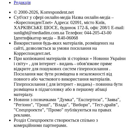
Редакція
© 2000-2026, Korrespondent.net
Суб'єкт у сфері онлайн-медіа Назва онлайн-медіа –
«КореспонденТ.net» Адреса: 02091, місто Київ,
ХАРКІВСЬКЕ ШОСЕ, будинок 172-Б, офіс 208/1 E-mail:
sunlight@mediadim.com.ua
Телефон: 044-205-43-00
Ідентифікатор медіа – R40-06068
Використання будь-яких матеріалів, розміщених на
сайті, дозволяється за умови посилання на
Корреспондент.net.
При копіюванні матеріалів зі сторінки « Новини України
і світу» , для інтернет - видань - обов'язкове пряме
відкрите для пошукових систем гіперпосилання .
Посилання має бути розміщена в незалежності від
повного або часткового використання матеріалів.
Гіперпосилання ( для інтернет - видань) - повинна бути
розміщена в підзаголовку або в першому абзаці
матеріалу.
Новини з позначками "Думка", "Експертиза", "Заява",
"Регіони", "Гроші", "Влада", "Вибори", "Тест-драйв",
"Спецпроекти", "Промо" публікуються на правах
реклами.
Розділ Спецпроекти створюється спільно з
комерційними партнерами.