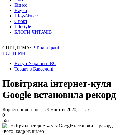
Бізнес
Наука
Шоу-бізнес
Спорт
Lifestyle
БЛОГИ ЧИТАЧІВ
СПЕЦТЕМА:
Війна в Ірані
ВСІ ТЕМИ
Вступ України в ЄС
Теракт в Барселоні
Повітряна інтернет-куля
Google встановила рекорд
Корреспондент.net, 29 жовтня 2020, 11:25
0
562
Фото: кадр из видео