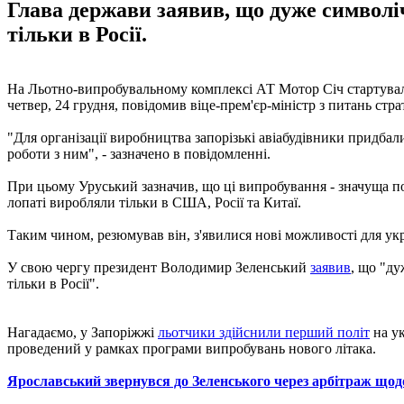
Глава держави заявив, що дуже символіч
тільки в Росії.
На Льотно-випробувальному комплексі АТ Мотор Січ стартували
четвер, 24 грудня, повідомив віце-прем'єр-міністр з питань ст
"Для організації виробництва запорізькі авіабудівники придбал
роботи з ним", - зазначено в повідомленні.
При цьому Уруський зазначив, що ці випробування - значуща под
лопаті виробляли тільки в США, Росії та Китаї.
Таким чином, резюмував він, з'явилися нові можливості для укр
У свою чергу президент Володимир Зеленський
заявив
, що "ду
тільки в Росії".
Нагадаємо, у Запоріжжі
льотчики здійснили перший політ
на ук
проведений у рамках програми випробувань нового літака.
Ярославський звернувся до Зеленського через арбітраж що