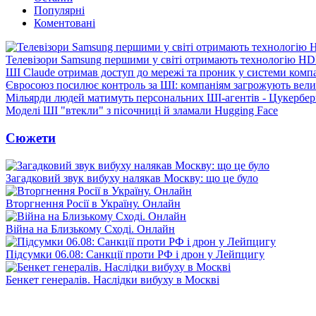
Популярні
Коментовані
Телевізори Samsung першими у світі отримають технологію H
ШІ Claude отримав доступ до мережі та проник у системи комп
Євросоюз посилює контроль за ШІ: компаніям загрожують вел
Мільярди людей матимуть персональних ШІ-агентів - Цукербер
Моделі ШI "втекли" з пісочниці й зламали Hugging Face
Сюжети
Загадковий звук вибуху налякав Москву: що це було
Вторгнення Росії в Україну. Онлайн
Війна на Близькому Сході. Онлайн
Підсумки 06.08: Санкції проти РФ і дрон у Лейпцигу
Бенкет генералів. Наслідки вибуху в Москві