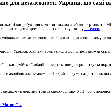
но для незалежності України, що самі в
 льотні випробування композитних лопатей для вертольотів Мі-8
ратегічних галузей промисловості Олег Уруський у
Facebook
.
и унікальне високотехнологічне обладнання, аналогів якому немає
ія для України, оскільки вона увійшла до п'ятірки держав світу, 
аїнської армійської авіації та перспективи для розвитку експортн
же символічно для незалежності України і дуже патріотично, що с
раїнському навчально-тренувальному літаку УТЛ-450, створеного
до Мотор Січ