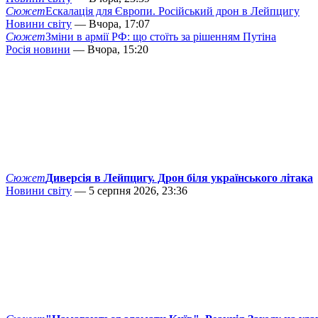
Сюжет
Ескалація для Європи. Російський дрон в Лейпцигу
Новини світу
— Вчора, 17:07
Сюжет
Зміни в армії РФ: що стоїть за рішенням Путіна
Росія новини
— Вчора, 15:20
Сюжет
Диверсія в Лейпцигу. Дрон біля українського літака
Новини світу
— 5 серпня 2026, 23:36