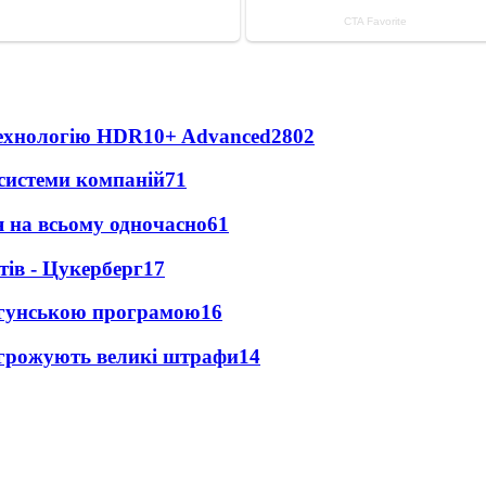
технологію HDR10+ Advanced
2802
 системи компаній
71
 на всьому одночасно
61
ів - Цукерберг
17
игунською програмою
16
агрожують великі штрафи
14