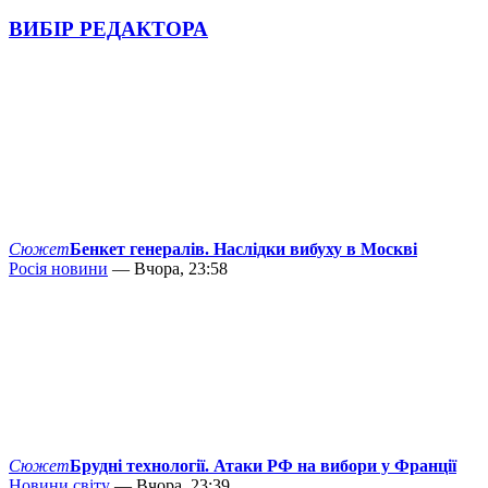
ВИБІР РЕДАКТОРА
Сюжет
Бенкет генералів. Наслідки вибуху в Москві
Росія новини
— Вчора, 23:58
Сюжет
Брудні технології. Атаки РФ на вибори у Франції
Новини світу
— Вчора, 23:39