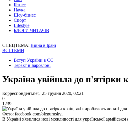
Бізнес
Наука
Шоу-бізнес
Спорт
Lifestyle
БЛОГИ ЧИТАЧІВ
СПЕЦТЕМА:
Війна в Ірані
ВСІ ТЕМИ
Вступ України в ЄС
Теракт в Барселоні
Україна увійшла до п'ятірки к
Корреспондент.net, 25 грудня 2020, 02:21
0
1239
Фото: facebook.com/oleguruskyi
В Україні з'явилися нові можливості для української армійської а