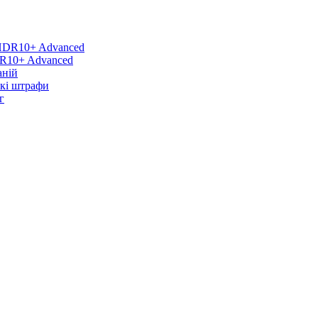
DR10+ Advanced
аній
икі штрафи
г