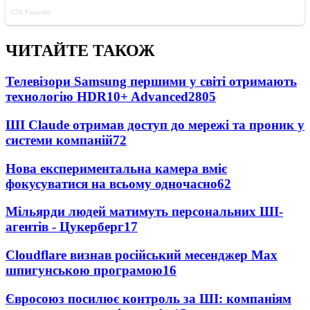
ЧИТАЙТЕ ТАКОЖ
Телевізори Samsung першими у світі отримають
технологію HDR10+ Advanced
2805
ШІ Claude отримав доступ до мережі та проник у
системи компаній
72
Нова експериментальна камера вміє
фокусуватися на всьому одночасно
62
Мільярди людей матимуть персональних ШІ-
агентів - Цукерберг
17
Cloudflare визнав російський месенджер Мах
шпигунською програмою
16
Євросоюз посилює контроль за ШІ: компаніям