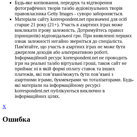
Будь-яке копіювання, передрук та відтворення
фотографічних творів та/або аудіовізуальних творів
правовласника Getty Images - суворо забороняється.
Матеріали сайту korrespondent.net призначені для осіб
старше 21 року (21+). Участь в азартних іграх може
викликати ігрову залежність. Дотримуйтесь правил
(принципів) відповідальної гри. При виявленні перших
ознак залежності негайно зверніться до спеціаліста.
Пам'ятайте, що участь в азартних іграх не може бути
джерелом доходів або альтернативою роботі.
Інформаційний ресурс korrespondent.net не проводить
ігри на реальні та/або віртуальні гроші, також сайт не
приймає ні в якій формі оплату ставок та інших
платежів, які пов’язані/можуть бути пов’язані з
азартними іграми, букмекерами чи тоталізаторами. Будь-
які матеріали на інформаційному ресурсі
korrespondent.net публікуються виключно в
інформаційних цілях.
X
Ошибка