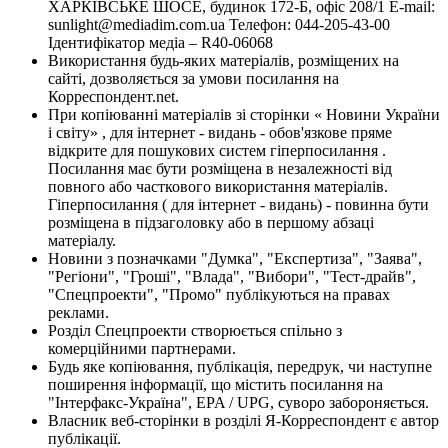
ХАРКІВСЬКЕ ШОСЕ, будинок 172-Б, офіс 208/1 E-mail:
sunlight@mediadim.com.ua
Телефон: 044-205-43-00
Ідентифікатор медіа – R40-06068
Використання будь-яких матеріалів, розміщених на
сайті, дозволяється за умови посилання на
Корреспондент.net.
При копіюванні матеріалів зі сторінки « Новини України
і світу» , для інтернет - видань - обов'язкове пряме
відкрите для пошукових систем гіперпосилання .
Посилання має бути розміщена в незалежності від
повного або часткового використання матеріалів.
Гіперпосилання ( для інтернет - видань) - повинна бути
розміщена в підзаголовку або в першому абзаці
матеріалу.
Новини з позначками "Думка", "Експертиза", "Заява",
"Регіони", "Гроші", "Влада", "Вибори", "Тест-драйв",
"Спецпроекти", "Промо" публікуються на правах
реклами.
Розділ Спецпроекти створюється спільно з
комерційними партнерами.
Будь яке копіювання, публікація, передрук, чи наступне
поширення інформації, що містить посилання на
"Інтерфакс-Україна", EPA / UPG, суворо забороняється.
Власник веб-сторінки в розділі Я-Корреспондент є автор
публікації.