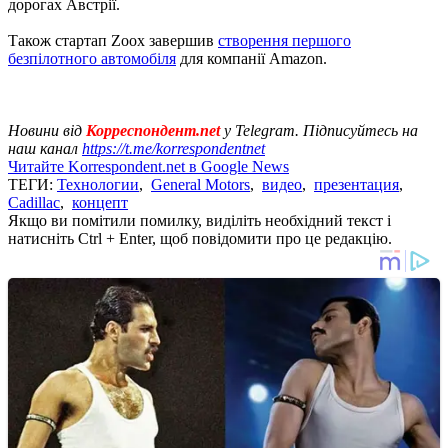
дорогах Австрії.
Також стартап Zoox завершив
створення першого
безпілотного автомобіля
для компанії Amazon.
Новини від
Корреспондент.net
у Telegram. Підписуйтесь на
наш канал
https://t.me/korrespondentnet
Читайте Korrespondent.net в Google News
ТЕГИ:
Технологии
,
General Motors
,
видео
,
презентация
,
Cadillac
,
концепт
Якщо ви помітили помилку, виділіть необхідний текст і
натисніть Ctrl + Enter, щоб повідомити про це редакцію.