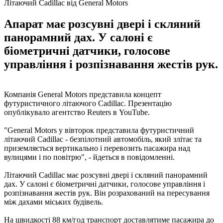
Літаючий Cadillac від General Motors
Апарат має розсувні двері і скляний
панорамний дах. У салоні є
біометричні датчики, голосове
управління і розпізнавання жестів рук.
Компанія General Motors представила концепт
футуристичного літаючого Cadillac. Презентацію
опублікувало агентство Reuters в YouTube.
"General Motors у вівторок представила футуристичний
літаючий Cadillac - безпілотний автомобіль, який злітає та
приземляється вертикально і перевозить пасажира над
вулицями і по повітрю", - йдеться в повідомленні.
Літаючий Cadillac має розсувні двері і скляний панорамний
дах. У салоні є біометричні датчики, голосове управління і
розпізнавання жестів рук. Він розрахований на пересування
між дахами міських будівель.
На швидкості 88 км/год транспорт доставлятиме пасажира до