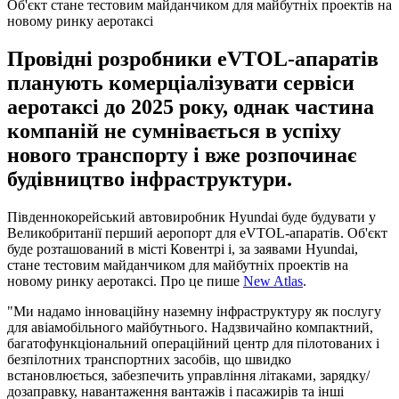
Об'єкт стане тестовим майданчиком для майбутніх проектів на
новому ринку аеротаксі
Провідні розробники eVTOL-апаратів
планують комерціалізувати сервіси
аеротаксі до 2025 року, однак частина
компаній не сумнівається в успіху
нового транспорту і вже розпочинає
будівництво інфраструктури.
Південнокорейський автовиробник Hyundai буде будувати у
Великобританії перший аеропорт для eVTOL-апаратів. Об'єкт
буде розташований в місті Ковентрі і, за заявами Hyundai,
стане тестовим майданчиком для майбутніх проектів на
новому ринку аеротаксі. Про це пише
New Atlas
.
"Ми надамо інноваційну наземну інфраструктуру як послугу
для авіамобільного майбутнього. Надзвичайно компактний,
багатофункціональний операційний центр для пілотованих і
безпілотних транспортних засобів, що швидко
встановлюється, забезпечить управління літаками, зарядку/
дозаправку, навантаження вантажів і пасажирів та інші