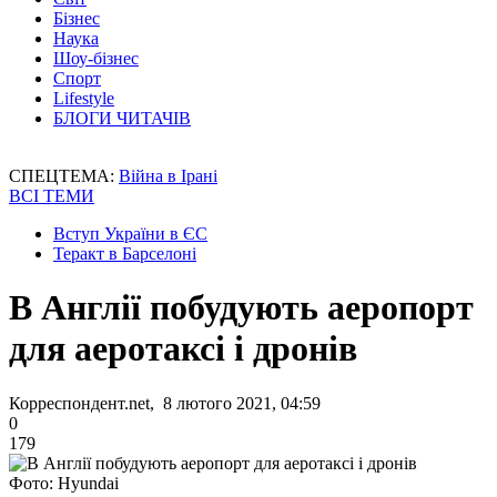
Бізнес
Наука
Шоу-бізнес
Спорт
Lifestyle
БЛОГИ ЧИТАЧІВ
СПЕЦТЕМА:
Війна в Ірані
ВСІ ТЕМИ
Вступ України в ЄС
Теракт в Барселоні
В Англії побудують аеропорт
для аеротаксі і дронів
Корреспондент.net, 8 лютого 2021, 04:59
0
179
Фото: Hyundai