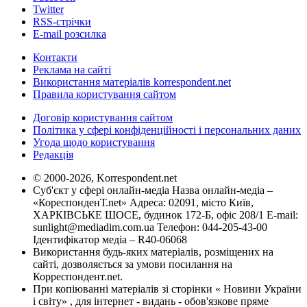
Twitter
RSS-стрічки
E-mail розсилка
Контакти
Реклама на сайті
Використання матеріалів korrespondent.net
Правила користування сайтом
Договір користування сайтом
Політика у сфері конфіденційності і персональних даних
Угода щодо користування
Редакція
© 2000-2026, Korrespondent.net
Суб'єкт у сфері онлайн-медіа Назва онлайн-медіа –
«КореспонденТ.net» Адреса: 02091, місто Київ,
ХАРКІВСЬКЕ ШОСЕ, будинок 172-Б, офіс 208/1 E-mail:
sunlight@mediadim.com.ua
Телефон: 044-205-43-00
Ідентифікатор медіа – R40-06068
Використання будь-яких матеріалів, розміщених на
сайті, дозволяється за умови посилання на
Корреспондент.net.
При копіюванні матеріалів зі сторінки « Новини України
і світу» , для інтернет - видань - обов'язкове пряме