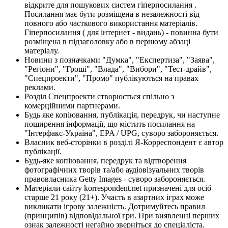
відкрите для пошукових систем гіперпосилання .
Посилання має бути розміщена в незалежності від
повного або часткового використання матеріалів.
Гіперпосилання ( для інтернет - видань) - повинна бути
розміщена в підзаголовку або в першому абзаці
матеріалу.
Новини з позначками "Думка", "Експертиза", "Заява",
"Регіони", "Гроші", "Влада", "Вибори", "Тест-драйв",
"Спецпроекти", "Промо" публікуються на правах
реклами.
Розділ Спецпроекти створюється спільно з
комерційними партнерами.
Будь яке копіювання, публікація, передрук, чи наступне
поширення інформації, що містить посилання на
"Інтерфакс-Україна", EPA / UPG, суворо забороняється.
Власник веб-сторінки в розділі Я-Корреспондент є автор
публікації.
Будь-яке копіювання, передрук та відтворення
фотографічних творів та/або аудіовізуальних творів
правовласника Getty Images - суворо забороняється.
Матеріали сайту korrespondent.net призначені для осіб
старше 21 року (21+). Участь в азартних іграх може
викликати ігрову залежність. Дотримуйтесь правил
(принципів) відповідальної гри. При виявленні перших
ознак залежності негайно зверніться до спеціаліста.