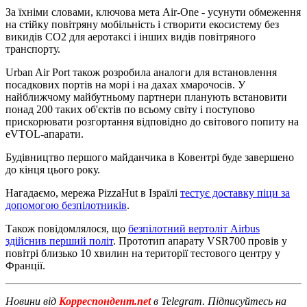
За їхніми словами, ключова мета Air-One - усунути обмеження
на стійку повітряну мобільність і створити екосистему без
викидів CO2 для аеротаксі і інших видів повітряного
транспорту.
Urban Air Port також розробила аналоги для встановлення
посадкових портів на морі і на дахах хмарочосів. У
найближчому майбутньому партнери планують встановити
понад 200 таких об'єктів по всьому світу і поступово
прискорювати розгортання відповідно до світового попиту на
eVTOL-апарати.
Будівництво першого майданчика в Ковентрі буде завершено
до кінця цього року.
Нагадаємо, мережа PizzaHut в Ізраїлі
тестує доставку піци за
допомогою безпілотників
.
Також повідомлялося, що
безпілотний вертоліт Airbus
здійснив перший політ
. Прототип апарату VSR700 провів у
повітрі близько 10 хвилин на території тестового центру у
Франції.
Новини від
Корреспондент.net
в Telegram. Підписуйтесь на