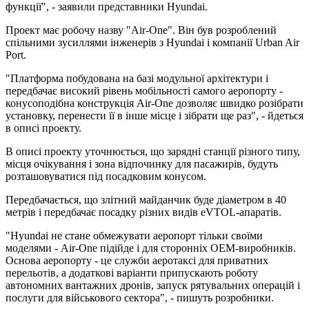
функції", - заявили представники Hyundai.
Проект має робочу назву "Air-One". Він був розроблений
спільними зусиллями інженерів з Hyundai і компанії Urban Air
Port.
"Платформа побудована на базі модульної архітектури і
передбачає високий рівень мобільності самого аеропорту -
конусоподібна конструкція Air-One дозволяє швидко розібрати
установку, перенести її в інше місце і зібрати ще раз", - йдеться
в описі проекту.
В описі проекту уточнюється, що зарядні станції різного типу,
місця очікування і зона відпочинку для пасажирів, будуть
розташовуватися під посадковим конусом.
Передбачається, що злітний майданчик буде діаметром в 40
метрів і передбачає посадку різних видів eVTOL-апаратів.
"Hyundai не стане обмежувати аеропорт тільки своїми
моделями - Air-One підійде і для сторонніх OEM-виробників.
Основа аеропорту - це служби аеротаксі для приватних
перельотів, а додаткові варіанти припускають роботу
автономних вантажних дронів, запуск рятувальних операцій і
послуги для військового сектора", - пишуть розробники.