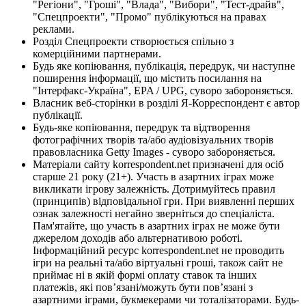
"Регіони", "Гроші", "Влада", "Вибори", "Тест-драйв",
"Спецпроекти", "Промо" публікуються на правах
реклами.
Розділ Спецпроекти створюється спільно з
комерційними партнерами.
Будь яке копіювання, публікація, передрук, чи наступне
поширення інформації, що містить посилання на
"Інтерфакс-Україна", EPA / UPG, суворо забороняється.
Власник веб-сторінки в розділі Я-Корреспондент є автор
публікації.
Будь-яке копіювання, передрук та відтворення
фотографічних творів та/або аудіовізуальних творів
правовласника Getty Images - суворо забороняється.
Матеріали сайту korrespondent.net призначені для осіб
старше 21 року (21+). Участь в азартних іграх може
викликати ігрову залежність. Дотримуйтесь правил
(принципів) відповідальної гри. При виявленні перших
ознак залежності негайно зверніться до спеціаліста.
Пам'ятайте, що участь в азартних іграх не може бути
джерелом доходів або альтернативою роботі.
Інформаційний ресурс korrespondent.net не проводить
ігри на реальні та/або віртуальні гроші, також сайт не
приймає ні в якій формі оплату ставок та інших
платежів, які пов’язані/можуть бути пов’язані з
азартними іграми, букмекерами чи тоталізаторами. Будь-