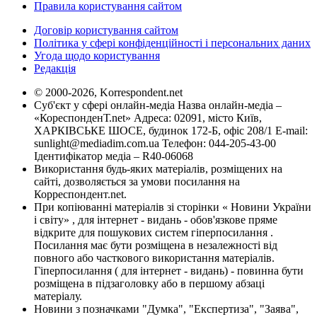
Правила користування сайтом
Договір користування сайтом
Політика у сфері конфіденційності і персональних даних
Угода щодо користування
Редакція
© 2000-2026, Korrespondent.net
Суб'єкт у сфері онлайн-медіа Назва онлайн-медіа –
«КореспонденТ.net» Адреса: 02091, місто Київ,
ХАРКІВСЬКЕ ШОСЕ, будинок 172-Б, офіс 208/1 E-mail:
sunlight@mediadim.com.ua
Телефон: 044-205-43-00
Ідентифікатор медіа – R40-06068
Використання будь-яких матеріалів, розміщених на
сайті, дозволяється за умови посилання на
Корреспондент.net.
При копіюванні матеріалів зі сторінки « Новини України
і світу» , для інтернет - видань - обов'язкове пряме
відкрите для пошукових систем гіперпосилання .
Посилання має бути розміщена в незалежності від
повного або часткового використання матеріалів.
Гіперпосилання ( для інтернет - видань) - повинна бути
розміщена в підзаголовку або в першому абзаці
матеріалу.
Новини з позначками "Думка", "Експертиза", "Заява",