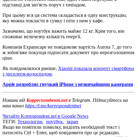
підставці для зап'ясть поруч з тачпадом.
При цьому вся ця система складається в одну конструкцію,
яку можна покласти в сумку і піти з ним у кафе.
Зазначимо, що ноутбук важить майже 12 кг. Крім того, він
споживає величезну кількість енергії.
Компанія Expanscape не повідомляє вартість Aurora 7, до того
ж зобов'яже покупця підписати документ про нерозголошення
ціни.
Як повідомлялося раніше,
Xiaomi показала концепт смартфона
з дисплеєм-водоспадом
.
Apple розробляє гнучкий iPhone з незвичайними камерами
Новини від
Корреспондент.net
в Telegram. Підписуйтесь на
наш канал
https://t.me/korrespondentnet
Читайте Korrespondent.net в Google News
ТЕГИ:
Технологии
,
ноутбук
,
экран
Якщо ви помітили помилку, виділіть необхідний текст і
натисніть Ctrl + Enter, щоб повідомити про це редакцію.