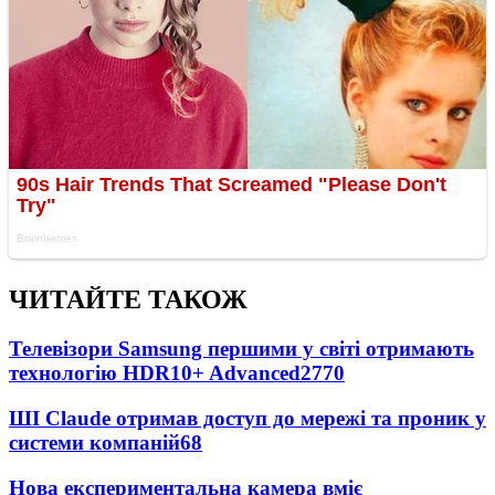
ЧИТАЙТЕ ТАКОЖ
Телевізори Samsung першими у світі отримають
технологію HDR10+ Advanced
2770
ШІ Claude отримав доступ до мережі та проник у
системи компаній
68
Нова експериментальна камера вміє