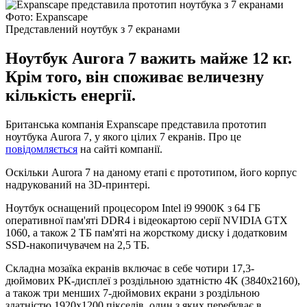
Фото: Expanscape
Представлений ноутбук з 7 екранами
Ноутбук Aurora 7 важить майже 12 кг.
Крім того, він споживає величезну
кількість енергії.
Британська компанія Expanscape представила прототип
ноутбука Aurora 7, у якого цілих 7 екранів. Про це
повідомляється
на сайті компанії.
Оскільки Aurora 7 на даному етапі є прототипом, його корпус
надрукований на 3D-принтері.
Ноутбук оснащений процесором Intel i9 9900K з 64 ГБ
оперативної пам'яті DDR4 і відеокартою серії NVIDIA GTX
1060, а також 2 ТБ пам'яті на жорсткому диску і додатковим
SSD-накопичувачем на 2,5 ТБ.
Складна мозаїка екранів включає в себе чотири 17,3-
дюймових РК-дисплеї з роздільною здатністю 4K (3840x2160),
а також три менших 7-дюймових екрани з роздільною
здатністю 1920x1200 пікселів, один з яких перебуває в