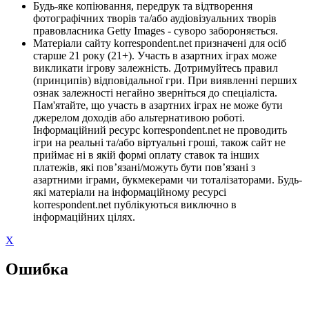
Будь-яке копіювання, передрук та відтворення
фотографічних творів та/або аудіовізуальних творів
правовласника Getty Images - суворо забороняється.
Матеріали сайту korrespondent.net призначені для осіб
старше 21 року (21+). Участь в азартних іграх може
викликати ігрову залежність. Дотримуйтесь правил
(принципів) відповідальної гри. При виявленні перших
ознак залежності негайно зверніться до спеціаліста.
Пам'ятайте, що участь в азартних іграх не може бути
джерелом доходів або альтернативою роботі.
Інформаційний ресурс korrespondent.net не проводить
ігри на реальні та/або віртуальні гроші, також сайт не
приймає ні в якій формі оплату ставок та інших
платежів, які пов’язані/можуть бути пов’язані з
азартними іграми, букмекерами чи тоталізаторами. Будь-
які матеріали на інформаційному ресурсі
korrespondent.net публікуються виключно в
інформаційних цілях.
X
Ошибка