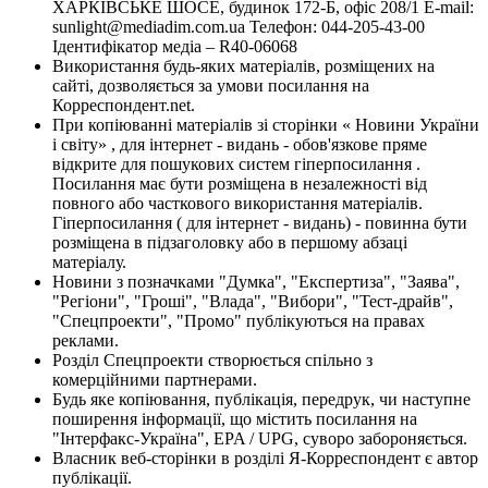
ХАРКІВСЬКЕ ШОСЕ, будинок 172-Б, офіс 208/1 E-mail:
sunlight@mediadim.com.ua
Телефон: 044-205-43-00
Ідентифікатор медіа – R40-06068
Використання будь-яких матеріалів, розміщених на
сайті, дозволяється за умови посилання на
Корреспондент.net.
При копіюванні матеріалів зі сторінки « Новини України
і світу» , для інтернет - видань - обов'язкове пряме
відкрите для пошукових систем гіперпосилання .
Посилання має бути розміщена в незалежності від
повного або часткового використання матеріалів.
Гіперпосилання ( для інтернет - видань) - повинна бути
розміщена в підзаголовку або в першому абзаці
матеріалу.
Новини з позначками "Думка", "Експертиза", "Заява",
"Регіони", "Гроші", "Влада", "Вибори", "Тест-драйв",
"Спецпроекти", "Промо" публікуються на правах
реклами.
Розділ Спецпроекти створюється спільно з
комерційними партнерами.
Будь яке копіювання, публікація, передрук, чи наступне
поширення інформації, що містить посилання на
"Інтерфакс-Україна", EPA / UPG, суворо забороняється.
Власник веб-сторінки в розділі Я-Корреспондент є автор
публікації.