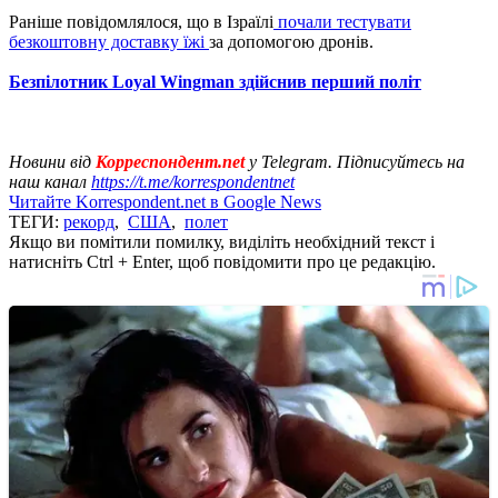
Раніше повідомлялося, що в Ізраїлі
почали тестувати
безкоштовну доставку їжі
за допомогою дронів.
Безпілотник Loyal Wingman здійснив перший політ
Новини від
Корреспондент.net
у Telegram. Підписуйтесь на
наш канал
https://t.me/korrespondentnet
Читайте Korrespondent.net в Google News
ТЕГИ:
рекорд
,
США
,
полет
Якщо ви помітили помилку, виділіть необхідний текст і
натисніть Ctrl + Enter, щоб повідомити про це редакцію.