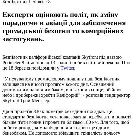
Безпілотник Perimeter 8
Експерти оцінюють політ, як зміну
парадигми в авіації для забезпечення
громадської безпеки та комерційних
застосувань.
Безпілотник каліфорнійської компанії Skyfront під назвою
Perimeter 8 літав понад 13 годин і побив світовий рекорд. Про
це 18 березня повідомили у
Тwitter
.
"У нечуваному промисловому подвигу наш безпілотник
залишався на висоті протягом всього дня. Оснащений
допоміжним паливним баком, він захопив сонце, обійшов
небо і прибережні хребти Каліфорнії", - розповів гендиректор
Skyfront Трой Местлер.
Дрон пролетів 330 кілометрів без єдиної посадки. Це
стандартна безпілотна установка, здатна перебувати в польоті
більше п'яти годин і пролетіти близько 180 км. Для того, щоб
побити рекорд, компанія доповнила дрон ще одним
бензобаком. Це допомогло збільшити тривалість польоту