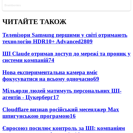
ЧИТАЙТЕ ТАКОЖ
Телевізори Samsung першими у світі отримають
технологію HDR10+ Advanced
2809
ШІ Claude отримав доступ до мережі та проник у
системи компаній
74
Нова експериментальна камера вміє
фокусуватися на всьому одночасно
69
Мільярди людей матимуть персональних ШІ-
агентів - Цукерберг
17
Cloudflare визнав російський месенджер Мах
шпигунською програмою
16
Євросоюз посилює контроль за ШІ: компаніям