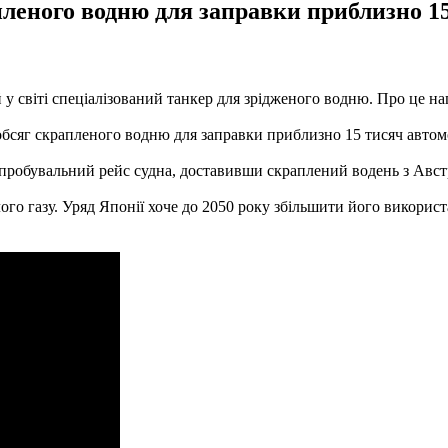
апленого водню для заправки приблизно 1
й у світі спеціалізований танкер для зрідженого водню. Про це 
 обсяг скрапленого водню для заправки приблизно 15 тисяч автом
пробувальний рейс судна, доставивши скраплений водень з Австр
го газу. Уряд Японії хоче до 2050 року збільшити його використа