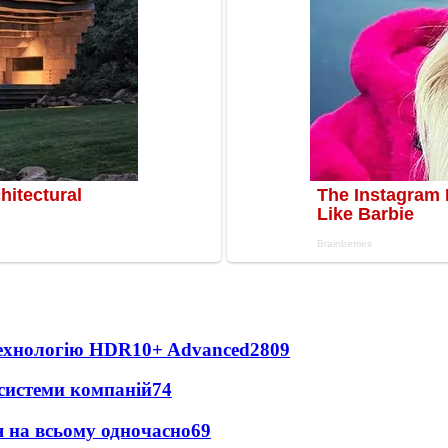
технологію HDR10+ Advanced
2809
 системи компаній
74
 на всьому одночасно
69