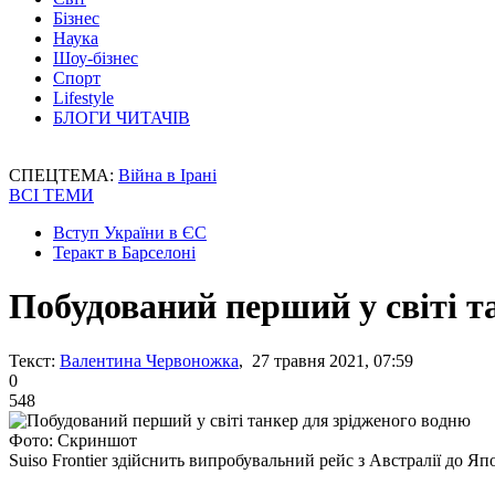
Бізнес
Наука
Шоу-бізнес
Спорт
Lifestyle
БЛОГИ ЧИТАЧІВ
СПЕЦТЕМА:
Війна в Ірані
ВСІ ТЕМИ
Вступ України в ЄС
Теракт в Барселоні
Побудований перший у світі т
Текст:
Валентина Червоножка
, 27 травня 2021, 07:59
0
548
Фото: Скриншот
Suiso Frontier здійснить випробувальний рейс з Австралії до Япо