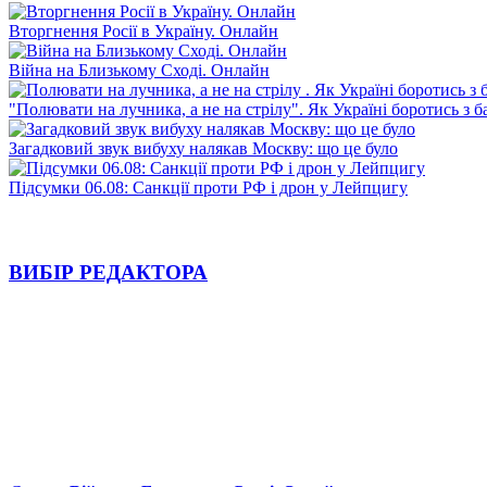
Вторгнення Росії в Україну. Онлайн
Війна на Близькому Сході. Онлайн
"Полювати на лучника, а не на стрілу". Як Україні боротись з 
Загадковий звук вибуху налякав Москву: що це було
Підсумки 06.08: Санкції проти РФ і дрон у Лейпцигу
ВИБІР РЕДАКТОРА