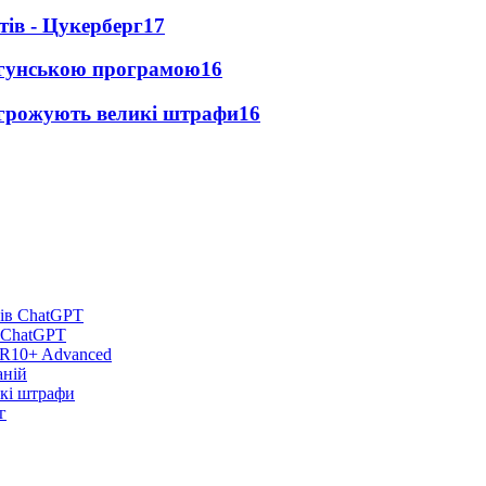
ів - Цукерберг
17
игунською програмою
16
агрожують великі штрафи
16
в ChatGPT
DR10+ Advanced
аній
икі штрафи
г