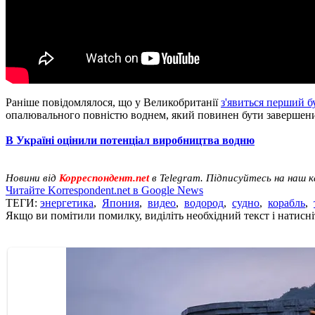
Раніше повідомлялося, що у Великобританії
з'явиться перший 
опалювального повністю воднем, який повинен бути завершений
В Україні оцінили потенціал виробництва водню
Новини від
Корреспондент.net
в Telegram. Підписуйтесь на наш 
Читайте Korrespondent.net в Google News
ТЕГИ:
энергетика
,
Япония
,
видео
,
водород
,
судно
,
корабль
,
Якщо ви помітили помилку, виділіть необхідний текст і натисніт