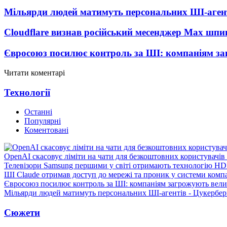
Мільярди людей матимуть персональних ШІ-агент
Cloudflare визнав російський месенджер Мах шп
Євросоюз посилює контроль за ШІ: компаніям з
Читати коментарі
Технології
Останні
Популярні
Коментовані
OpenAI скасовує ліміти на чати для безкоштовних користувачі
Телевізори Samsung першими у світі отримають технологію H
ШІ Claude отримав доступ до мережі та проник у системи комп
Євросоюз посилює контроль за ШІ: компаніям загрожують вел
Мільярди людей матимуть персональних ШІ-агентів - Цукербер
Сюжети