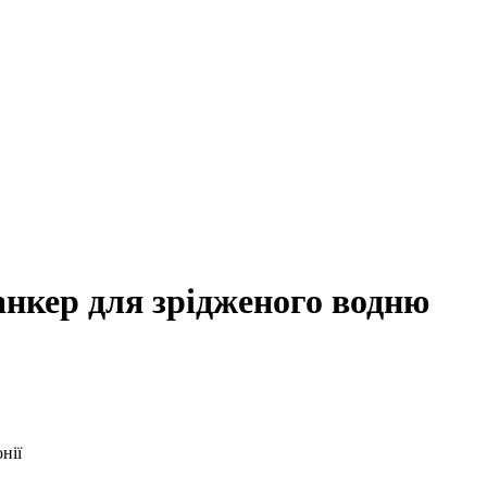
анкер для зрідженого водню
нії