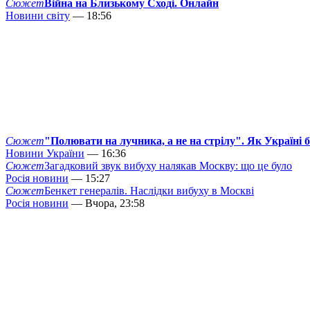
Сюжет
Війна на Близькому Сході. Онлайн
Новини світу
— 18:56
Сюжет
"Полювати на лучника, а не на стрілу". Як Україні 
Новини України
— 16:36
Сюжет
Загадковий звук вибуху налякав Москву: що це було
Росія новини
— 15:27
Сюжет
Бенкет генералів. Наслідки вибуху в Москві
Росія новини
— Вчора, 23:58