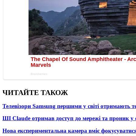
ЧИТАЙТЕ ТАКОЖ
Телевізори Samsung першими у світі отримають 
ШІ Claude отримав доступ до мережі та проник у
Нова експериментальна камера вміє фокусуватися