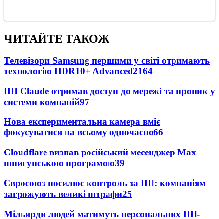
ЧИТАЙТЕ ТАКОЖ
Телевізори Samsung першими у світі отримають
технологію HDR10+ Advanced
2164
ШІ Claude отримав доступ до мережі та проник у
системи компаній
97
Нова експериментальна камера вміє
фокусуватися на всьому одночасно
66
Cloudflare визнав російський месенджер Мах
шпигунською програмою
39
Євросоюз посилює контроль за ШІ: компаніям
загрожують великі штрафи
25
Мільярди людей матимуть персональних ШІ-