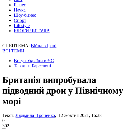
Бізнес
Наука
Шоу-бізнес
Спорт
Lifestyle
БЛОГИ ЧИТАЧІВ
СПЕЦТЕМА:
Війна в Ірані
ВСІ ТЕМИ
Вступ України в ЄС
Теракт в Барселоні
Британія випробувала
підводний дрон у Північному
морі
Текст:
Людмила Троценко
, 12 жовтня 2021, 16:38
0
302