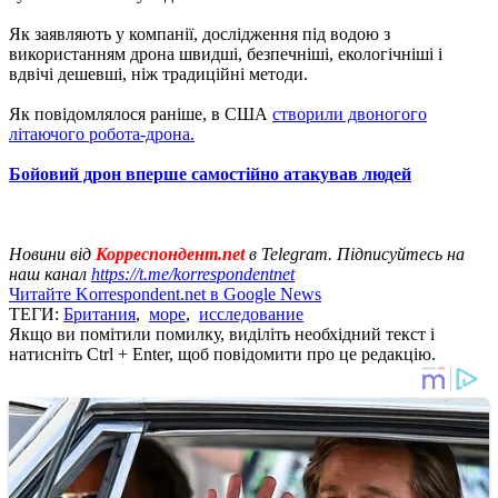
Як заявляють у компанії, дослідження під водою з
використанням дрона швидші, безпечніші, екологічніші і
вдвічі дешевші, ніж традиційні методи.
Як повідомлялося раніше, в США
створили двоногого
літаючого робота-дрона.
Бойовий дрон вперше самостійно атакував людей
Новини від
Корреспондент.net
в Telegram. Підписуйтесь на
наш канал
https://t.me/korrespondentnet
Читайте Korrespondent.net в Google News
ТЕГИ:
Британия
,
море
,
исследование
Якщо ви помітили помилку, виділіть необхідний текст і
натисніть Ctrl + Enter, щоб повідомити про це редакцію.