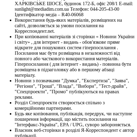
ХАРКІВСЬКЕ ШОСЕ, будинок 172-Б, офіс 208/1 E-mail:
sunlight@mediadim.com.ua
Телефон: 044-205-43-00
Ідентифікатор медіа – R40-06068
Використання будь-яких матеріалів, розміщених на
сайті, дозволяється за умови посилання на
Корреспондент.net.
При копіюванні матеріалів зі сторінки « Новини України
і світу» , для інтернет - видань - обов'язкове пряме
відкрите для пошукових систем гіперпосилання .
Посилання має бути розміщена в незалежності від
повного або часткового використання матеріалів.
Гіперпосилання ( для інтернет - видань) - повинна бути
розміщена в підзаголовку або в першому абзаці
матеріалу.
Новини з позначками "Думка", "Експертиза", "Заява",
"Регіони", "Гроші", "Влада", "Вибори", "Тест-драйв",
"Спецпроекти", "Промо" публікуються на правах
реклами.
Розділ Спецпроекти створюється спільно з
комерційними партнерами.
Будь яке копіювання, публікація, передрук, чи наступне
поширення інформації, що містить посилання на
"Інтерфакс-Україна", EPA / UPG, суворо забороняється.
Власник веб-сторінки в розділі Я-Корреспондент є автор
публікації.