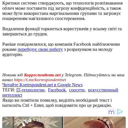
Критики системи стверджують, що технологія розпізнавання
облич може поставити під загрозу конфіденційність, а також
може бути використана маргінальними групами та загрожує
поширенням нав'язливого спостереження.
Видалення функції торкнеться користувачів у всьому світі та
завершиться до грудня.
Раніше повідомлялося, що компанія Facebook найближчими
роками
перебудує свою роботу
з розрахунком на молоду
аудиторію.
Новини від
Корреспондент.net
у Telegram. Підписуйтесь на наш
канал
https://t.me/korrespondentnet
Читайте Korrespondent.net в Google News
ТЕГИ:
IT-технологии
,
Facebook
,
соцсети
,
искусственный
интеллект
Якщо ви помітили помилку, виділіть необхідний текст і
натисніть Ctrl + Enter, щоб повідомити про це редакцію.