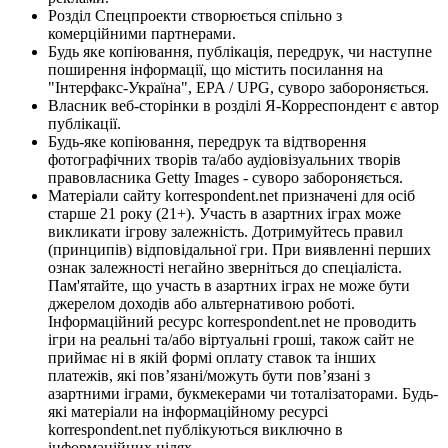
Розділ Спецпроекти створюється спільно з
комерційними партнерами.
Будь яке копіювання, публікація, передрук, чи наступне
поширення інформації, що містить посилання на
"Інтерфакс-Україна", EPA / UPG, суворо забороняється.
Власник веб-сторінки в розділі Я-Корреспондент є автор
публікації.
Будь-яке копіювання, передрук та відтворення
фотографічних творів та/або аудіовізуальних творів
правовласника Getty Images - суворо забороняється.
Матеріали сайту korrespondent.net призначені для осіб
старше 21 року (21+). Участь в азартних іграх може
викликати ігрову залежність. Дотримуйтесь правил
(принципів) відповідальної гри. При виявленні перших
ознак залежності негайно зверніться до спеціаліста.
Пам'ятайте, що участь в азартних іграх не може бути
джерелом доходів або альтернативою роботі.
Інформаційний ресурс korrespondent.net не проводить
ігри на реальні та/або віртуальні гроші, також сайт не
приймає ні в якій формі оплату ставок та інших
платежів, які пов’язані/можуть бути пов’язані з
азартними іграми, букмекерами чи тоталізаторами. Будь-
які матеріали на інформаційному ресурсі
korrespondent.net публікуються виключно в
інформаційних цілях.