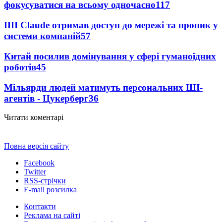
фокусуватися на всьому одночасно
117
ШІ Claude отримав доступ до мережі та проник у
системи компаній
57
Китай посилив домінування у сфері гуманоїдних
роботів
45
Мільярди людей матимуть персональних ШІ-
агентів - Цукерберг
36
Читати коментарі
Повна версія сайту
Facebook
Twitter
RSS-стрічки
E-mail розсилка
Контакти
Реклама на сайті