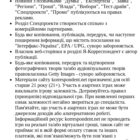
Новини з позначками "Думка", "Експертиза", "Заява",
"Регіони", "Гроші", "Влада", "Вибори", "Тест-драйв",
"Спецпроекти", "Промо" публікуються на правах
реклами.
Розділ Спецпроекти створюється спільно з
комерційними партнерами.
Будь яке копіювання, публікація, передрук, чи наступне
поширення інформації, що містить посилання на
"Інтерфакс-Україна", EPA / UPG, суворо забороняється.
Власник веб-сторінки в розділі Я-Корреспондент є автор
публікації.
Будь-яке копіювання, передрук та відтворення
фотографічних творів та/або аудіовізуальних творів
правовласника Getty Images - суворо забороняється.
Матеріали сайту korrespondent.net призначені для осіб
старше 21 року (21+). Участь в азартних іграх може
викликати ігрову залежність. Дотримуйтесь правил
(принципів) відповідальної гри. При виявленні перших
ознак залежності негайно зверніться до спеціаліста.
Пам'ятайте, що участь в азартних іграх не може бути
джерелом доходів або альтернативою роботі.
Інформаційний ресурс korrespondent.net не проводить
ігри на реальні та/або віртуальні гроші, також сайт не
приймає ні в якій формі оплату ставок та інших
платежів, які пов’язані/можуть бути пов’язані з