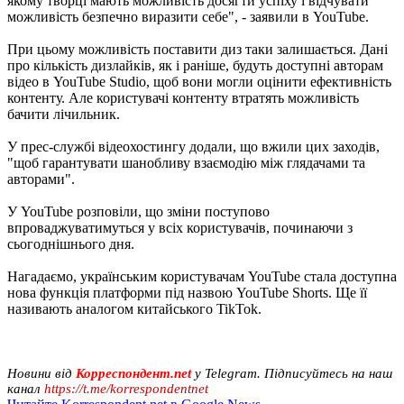
якому творці мають можливість досягти успіху і відчувати
можливість безпечно виразити себе", - заявили в YouTube.
При цьому можливість поставити диз таки залишається. Дані
про кількість дизлайків, як і раніше, будуть доступні авторам
відео в YouTube Studio, щоб вони могли оцінити ефективність
контенту. Але користувачі контенту втратять можливість
бачити лічильник.
У прес-службі відеохостингу додали, що вжили цих заходів,
"щоб гарантувати шанобливу взаємодію між глядачами та
авторами".
У YouTube розповіли, що зміни поступово
впроваджуватимуться у всіх користувачів, починаючи з
сьогоднішнього дня.
Нагадаємо, українським користувачам YouTube стала доступна
нова функція платформи під назвою YouTube Shorts. Ще її
називають аналогом китайського TikTok.
Новини від
Корреспондент.net
у Telegram. Підписуйтесь на наш
канал
https://t.me/korrespondentnet