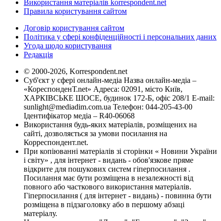
Використання матеріалів korrespondent.net
Правила користування сайтом
Договір користування сайтом
Політика у сфері конфіденційності і персональних даних
Угода щодо користування
Редакція
© 2000-2026, Korrespondent.net
Суб'єкт у сфері онлайн-медіа Назва онлайн-медіа –
«КореспонденТ.net» Адреса: 02091, місто Київ,
ХАРКІВСЬКЕ ШОСЕ, будинок 172-Б, офіс 208/1 E-mail:
sunlight@mediadim.com.ua
Телефон: 044-205-43-00
Ідентифікатор медіа – R40-06068
Використання будь-яких матеріалів, розміщених на
сайті, дозволяється за умови посилання на
Корреспондент.net.
При копіюванні матеріалів зі сторінки « Новини України
і світу» , для інтернет - видань - обов'язкове пряме
відкрите для пошукових систем гіперпосилання .
Посилання має бути розміщена в незалежності від
повного або часткового використання матеріалів.
Гіперпосилання ( для інтернет - видань) - повинна бути
розміщена в підзаголовку або в першому абзаці
матеріалу.