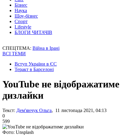
Бізнес
Наука
Шоу-бізнес
Спорт
Lifestyle
БЛОГИ ЧИТАЧІВ
СПЕЦТЕМА:
Війна в Ірані
ВСІ ТЕМИ
Вступ України в ЄС
Теракт в Барселоні
YouTube не відображатиме
дизлайки
Текст:
Дем'янчук Ольга
, 11 листопада 2021, 04:13
0
599
Фото: Unsplash