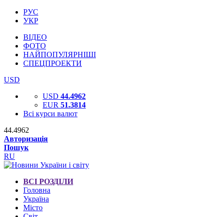
РУС
УКР
ВІДЕО
ФОТО
НАЙПОПУЛЯРНІШІ
СПЕЦПРОЕКТИ
USD
USD
44.4962
EUR
51.3814
Всі курси валют
44.4962
Авторизація
Пошук
RU
ВСІ РОЗДІЛИ
Головна
Україна
Місто
Світ