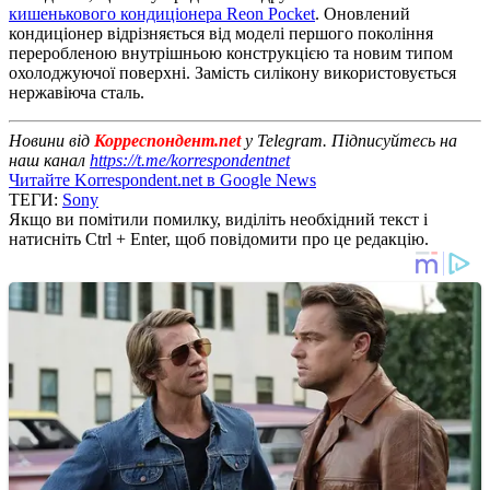
кишенькового кондиціонера Reon Pocket
. Оновлений
кондиціонер відрізняється від моделі першого покоління
переробленою внутрішньою конструкцією та новим типом
охолоджуючої поверхні. Замість силікону використовується
нержавіюча сталь.
Новини від
Корреспондент.net
у Telegram. Підписуйтесь на
наш канал
https://t.me/korrespondentnet
Читайте Korrespondent.net в Google News
ТЕГИ:
Sony
Якщо ви помітили помилку, виділіть необхідний текст і
натисніть Ctrl + Enter, щоб повідомити про це редакцію.