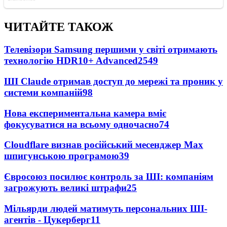
ЧИТАЙТЕ ТАКОЖ
Телевізори Samsung першими у світі отримають
технологію HDR10+ Advanced
2549
ШІ Claude отримав доступ до мережі та проник у
системи компаній
98
Нова експериментальна камера вміє
фокусуватися на всьому одночасно
74
Cloudflare визнав російський месенджер Мах
шпигунською програмою
39
Євросоюз посилює контроль за ШІ: компаніям
загрожують великі штрафи
25
Мільярди людей матимуть персональних ШІ-
агентів - Цукерберг
11