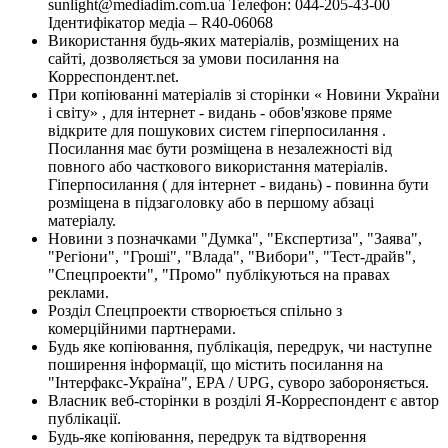
sunlight@mediadim.com.ua
Телефон: 044-205-43-00
Ідентифікатор медіа – R40-06068
Використання будь-яких матеріалів, розміщених на
сайті, дозволяється за умови посилання на
Корреспондент.net.
При копіюванні матеріалів зі сторінки « Новини України
і світу» , для інтернет - видань - обов'язкове пряме
відкрите для пошукових систем гіперпосилання .
Посилання має бути розміщена в незалежності від
повного або часткового використання матеріалів.
Гіперпосилання ( для інтернет - видань) - повинна бути
розміщена в підзаголовку або в першому абзаці
матеріалу.
Новини з позначками "Думка", "Експертиза", "Заява",
"Регіони", "Гроші", "Влада", "Вибори", "Тест-драйв",
"Спецпроекти", "Промо" публікуються на правах
реклами.
Розділ Спецпроекти створюється спільно з
комерційними партнерами.
Будь яке копіювання, публікація, передрук, чи наступне
поширення інформації, що містить посилання на
"Інтерфакс-Україна", EPA / UPG, суворо забороняється.
Власник веб-сторінки в розділі Я-Корреспондент є автор
публікації.
Будь-яке копіювання, передрук та відтворення