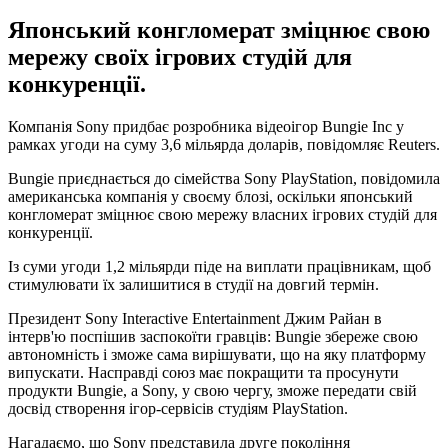
Японський конгломерат зміцнює свою
мережу своїх ігрових студій для
конкуренції.
Компанія Sony придбає розробника відеоігор Bungie Inc у
рамках угоди на суму 3,6 мільярда доларів, повідомляє Reuters.
Bungie приєднається до сімейства Sony PlayStation, повідомила
американська компанія у своєму блозі, оскільки японський
конгломерат зміцнює свою мережу власних ігрових студій для
конкуренції.
Із суми угоди 1,2 мільярди піде на виплати працівникам, щоб
стимулювати їх залишитися в студії на довгий термін.
Президент Sony Interactive Entertainment Джим Райан в
інтерв'ю поспішив заспокоїти гравців: Bungie збереже свою
автономність і зможе сама вирішувати, що на яку платформу
випускати. Насправді союз має покращити та просунути
продукти Bungie, а Sony, у свою чергу, зможе передати свій
досвід створення ігор-сервісів студіям PlayStation.
Нагадаємо, що Sony представила друге покоління