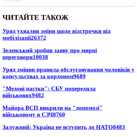
ЧИТАЙТЕ ТАКОЖ
Уряд ухвалив зміни щодо відстрочки від
мобілізації
26372
Зеленський зробив заяву про мирні
переговори
10038
Уряд змінив правила обслуговування чоловіків у
консульствах за кордоном
9689
"Медові пастки": СБУ попередила
військових
9482
Майора ВСП викрили на "допомозі"
військовому в СЗЧ
8760
Залужний: Україна не вступить до НАТО
8483