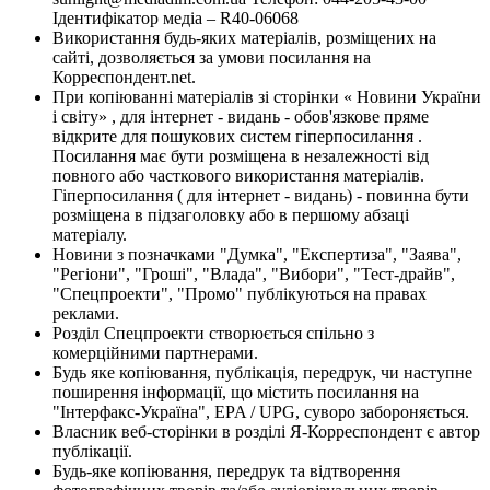
Ідентифікатор медіа – R40-06068
Використання будь-яких матеріалів, розміщених на
сайті, дозволяється за умови посилання на
Корреспондент.net.
При копіюванні матеріалів зі сторінки « Новини України
і світу» , для інтернет - видань - обов'язкове пряме
відкрите для пошукових систем гіперпосилання .
Посилання має бути розміщена в незалежності від
повного або часткового використання матеріалів.
Гіперпосилання ( для інтернет - видань) - повинна бути
розміщена в підзаголовку або в першому абзаці
матеріалу.
Новини з позначками "Думка", "Експертиза", "Заява",
"Регіони", "Гроші", "Влада", "Вибори", "Тест-драйв",
"Спецпроекти", "Промо" публікуються на правах
реклами.
Розділ Спецпроекти створюється спільно з
комерційними партнерами.
Будь яке копіювання, публікація, передрук, чи наступне
поширення інформації, що містить посилання на
"Інтерфакс-Україна", EPA / UPG, суворо забороняється.
Власник веб-сторінки в розділі Я-Корреспондент є автор
публікації.
Будь-яке копіювання, передрук та відтворення