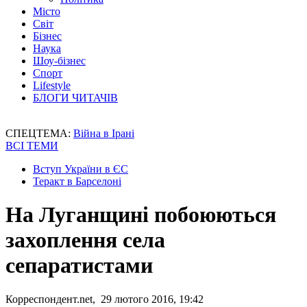
Місто
Світ
Бізнес
Наука
Шоу-бізнес
Спорт
Lifestyle
БЛОГИ ЧИТАЧІВ
СПЕЦТЕМА:
Війна в Ірані
ВСІ ТЕМИ
Вступ України в ЄС
Теракт в Барселоні
На Луганщині побоюються
захоплення села
сепаратистами
Корреспондент.net, 29 лютого 2016, 19:42