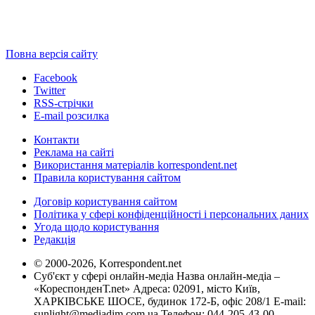
Повна версія сайту
Facebook
Twitter
RSS-стрічки
E-mail розсилка
Контакти
Реклама на сайті
Використання матеріалів korrespondent.net
Правила користування сайтом
Договір користування сайтом
Політика у сфері конфіденційності і персональних даних
Угода щодо користування
Редакція
© 2000-2026, Korrespondent.net
Суб'єкт у сфері онлайн-медіа Назва онлайн-медіа –
«КореспонденТ.net» Адреса: 02091, місто Київ,
ХАРКІВСЬКЕ ШОСЕ, будинок 172-Б, офіс 208/1 E-mail:
sunlight@mediadim.com.ua
Телефон: 044-205-43-00