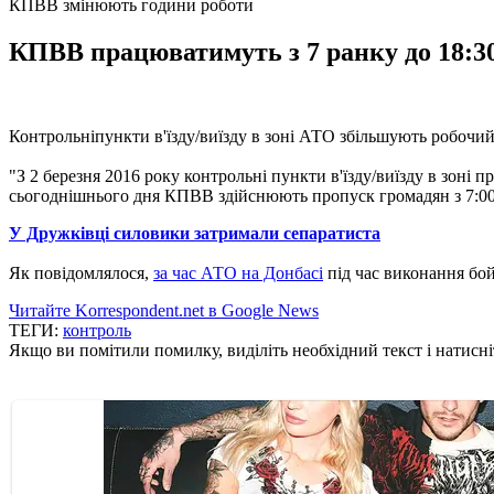
КПВВ змінюють години роботи
КПВВ працюватимуть з 7 ранку до 18:30
Контрольніпункти в'їзду/виїзду в зоні АТО збільшують робочий
"З 2 березня 2016 року контрольні пункти в'їзду/виїзду в зоні
сьогоднішнього дня КПВВ здійснюють пропуск громадян з 7:00 д
У Дружківці силовики затримали сепаратиста
Як повідомлялося,
за час АТО на Донбасі
під час виконання бой
Читайте Korrespondent.net в Google News
ТЕГИ:
контроль
Якщо ви помітили помилку, виділіть необхідний текст і натисніт