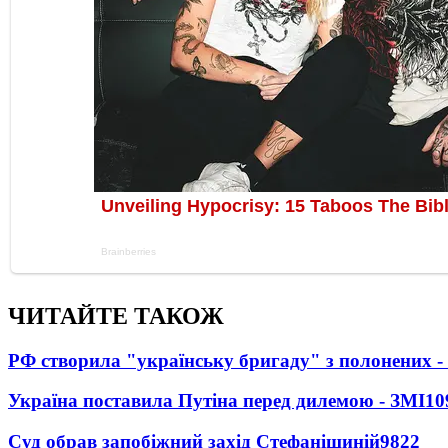
ЧИТАЙТЕ ТАКОЖ
РФ створила "українську бригаду" з полонених -
Україна поставила Путіна перед дилемою - ЗМІ
10
Суд обрав запобіжний захід Стефанішиній
9822