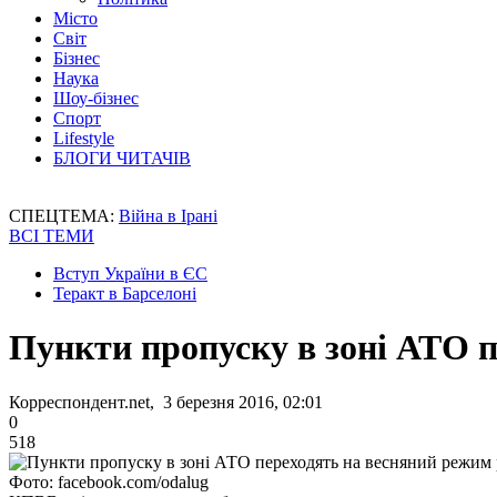
Місто
Світ
Бізнес
Наука
Шоу-бізнес
Спорт
Lifestyle
БЛОГИ ЧИТАЧІВ
СПЕЦТЕМА:
Війна в Ірані
ВСІ ТЕМИ
Вступ України в ЄС
Теракт в Барселоні
Пункти пропуску в зоні АТО 
Корреспондент.net, 3 березня 2016, 02:01
0
518
Фото: facebook.com/odalug