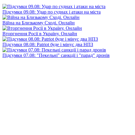
Підсумки 09.08: Удар по суднах і атаки на міста
Війна на Близькому Сході. Онлайн
Вторгнення Росії в Україну. Онлайн
Підсумки 08.08: Patriot буде і мінус два НПЗ
Підсумки 07.08: "Пекельні" санкції і "парад" дронів