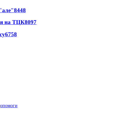
 "але"
8448
ся на ТЦК
8097
су
6758
 допомоги