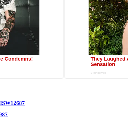
 ISW
12687
987