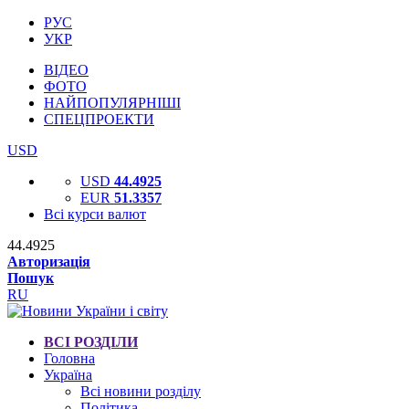
РУС
УКР
ВІДЕО
ФОТО
НАЙПОПУЛЯРНІШІ
СПЕЦПРОЕКТИ
USD
USD
44.4925
EUR
51.3357
Всі курси валют
44.4925
Авторизація
Пошук
RU
ВСІ РОЗДІЛИ
Головна
Україна
Всі новини розділу
Політика