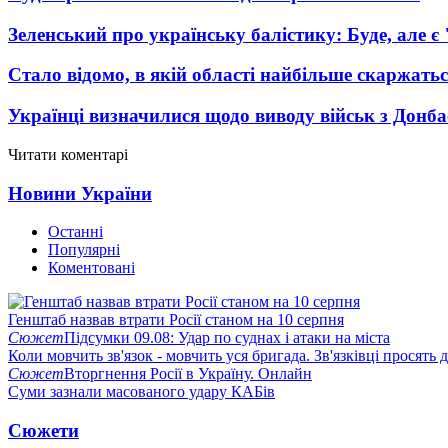
Зеленський про українську балістику: Буде, але є
Стало відомо, в якій області найбільше скаржать
Українці визначилися щодо виводу військ з Донба
Читати коментарі
Новини України
Останні
Популярні
Коментовані
Генштаб назвав втрати Росії станом на 10 серпня
Сюжет
Підсумки 09.08: Удар по суднах і атаки на міста
Коли мовчить зв'язок - мовчить уся бригада. Зв'язківці просять
Сюжет
Вторгнення Росії в Україну. Онлайн
Суми зазнали масованого удару КАБів
Сюжети