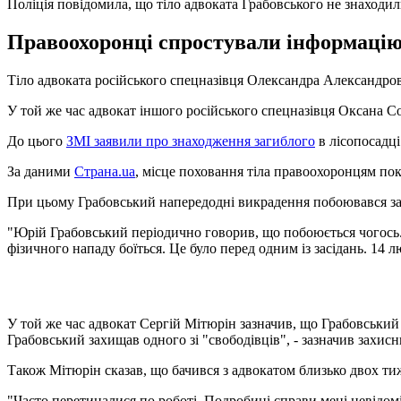
Поліція повідомила, що тіло адвоката Грабовського не знаходил
Правоохоронці спростували інформацію 
Тіло адвоката російського спецназівця Олександра Александров
У той же час адвокат іншого російського спецназівця Оксана С
До цього
ЗМІ заявили про знаходження загиблого
в лісопосадці
За даними
Страна.ua
, місце поховання тіла правоохоронцям пок
При цьому Грабовський напередодні викрадення побоювався за 
"Юрій Грабовський періодично говорив, що побоюється чогось. 
фізичного нападу боїться. Це було перед одним із засідань. 14 
У той же час адвокат Сергій Мітюрін зазначив, що Грабовський
Грабовський захищав одного зі "свободівців", - зазначив захисни
Також Мітюрін сказав, що бачився з адвокатом близько двох ти
"Часто перетиналися по роботі. Подробиці справи мені невідомі, 