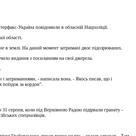
нтерфакс-Україна повідомили в обласній Нацполіції.
ої області.
пане в землі. На даний момент затримані двоє підозрюваних.
ачило видання з посиланням на свої джерела.
.
і затриманнями, - написала вона. - Якось писав, що і
 поїздок за кордон".
ю 31 серпня, коли під Верховною Радою підірвали гранату -
сійських спецназівців.
інці Грабовського, писав точно не він, - сказав адвокат. - Там