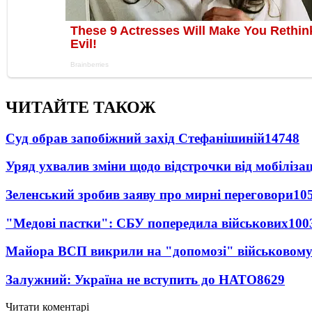
ЧИТАЙТЕ ТАКОЖ
Суд обрав запобіжний захід Стефанішиній
14748
Уряд ухвалив зміни щодо відстрочки від мобілізац
Зеленський зробив заяву про мирні переговори
10
"Медові пастки": СБУ попередила військових
100
Майора ВСП викрили на "допомозі" військовому
Залужний: Україна не вступить до НАТО
8629
Читати коментарі