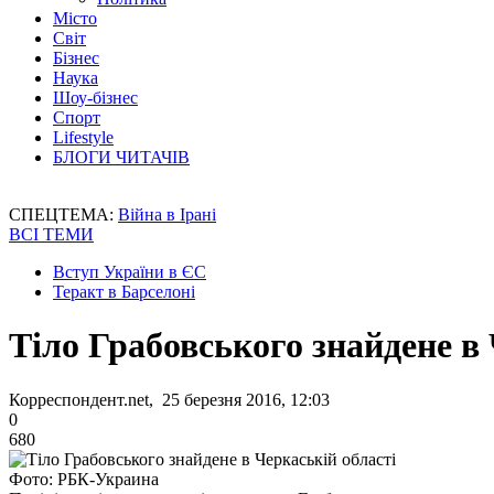
Місто
Світ
Бізнес
Наука
Шоу-бізнес
Спорт
Lifestyle
БЛОГИ ЧИТАЧІВ
СПЕЦТЕМА:
Війна в Ірані
ВСІ ТЕМИ
Вступ України в ЄС
Теракт в Барселоні
Тіло Грабовського знайдене в 
Корреспондент.net, 25 березня 2016, 12:03
0
680
Фото: РБК-Украина