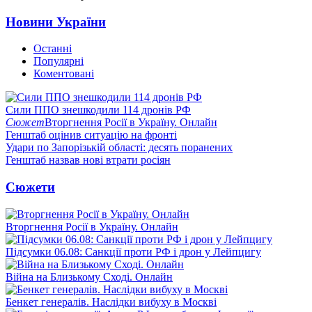
Новини України
Останні
Популярні
Коментовані
Сили ППО знешкодили 114 дронів РФ
Сюжет
Вторгнення Росії в Україну. Онлайн
Генштаб оцінив ситуацію на фронті
Удари по Запорізькій області: десять поранених
Генштаб назвав нові втрати росіян
Сюжети
Вторгнення Росії в Україну. Онлайн
Підсумки 06.08: Санкції проти РФ і дрон у Лейпцигу
Війна на Близькому Сході. Онлайн
Бенкет генералів. Наслідки вибуху в Москві