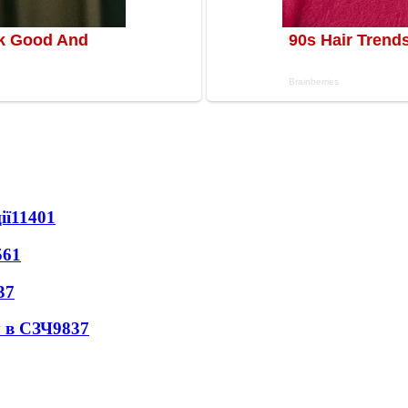
ії
11401
561
37
 в СЗЧ
9837