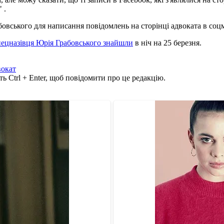
 .
овського для написання повідомлень на сторінці адвоката в соц
спецназівця Юрія Грабовського знайшли
в ніч на 25 березня.
вокат
ь Ctrl + Enter, щоб повідомити про це редакцію.