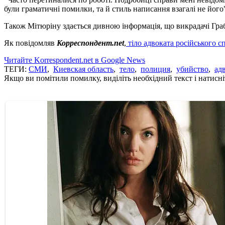
були граматичні помилки, та й стиль написання взагалі не його"
Також Мітюріну здається дивною інформація, що викрадачі Граб
Як повідомляв
Корреспондент.net
,
тіло адвоката російського 
Читайте Korrespondent.net в Google News
ТЕГИ:
СМИ
,
Киевская область
,
тело
,
полиция
,
убийство
,
ад
Якщо ви помітили помилку, виділіть необхідний текст і натисніт