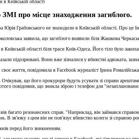
и в Київській області
ЗМІ про місце знаходження загиблого.
а Юрія Грабовського не знаходили в Київській області. Про це І
околовська заявила, що загиблого виявили біля Жашкова Черкаськ
 в Київській області біля траси Київ-Одеса. Його тіло було зако
азали підозрювані. Вони вже зізналися у вбивстві адвоката, зазн
своє життя, повідомила в Facebook журналіст Ірина Ромалійська
Очікував, що його прокурори будуть усувати зі справи арештами 
лютого повідомив, що зникла зброю і телефон для "незапланованих
 вів багато резонансних справ. "Наприклад, він займався справо
к. В зв'язку з цим він не пов'язує вбивство колеги зі справою ро
жнів перед його зникненням.
але можу сказати, що ті записи в Facebook, які з'являлися на стор