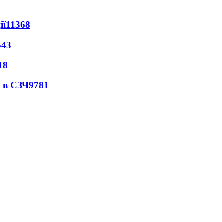
ії
11368
543
18
 в СЗЧ
9781