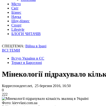
Місто
Світ
Бізнес
Наука
Шоу-бізнес
Спорт
Lifestyle
БЛОГИ ЧИТАЧІВ
СПЕЦТЕМА:
Війна в Ірані
ВСІ ТЕМИ
Вступ України в ЄС
Теракт в Барселоні
Мінекології підрахувало кільк
Корреспондент.net, 25 березня 2016, 16:50
0
222
Фото: kievvlast.com.ua