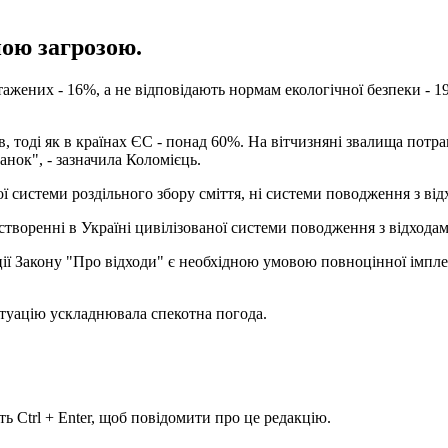
ною загрозою.
нтажених - 16%, а не відповідають нормам екологічної безпеки - 
в, тоді як в країнах ЄС - понад 60%. На вітчизняні звалища потр
анок", - зазначила Коломієць.
ої системи роздільного збору сміття, ні системи поводження з від
творенні в Україні цивілізованої системи поводження з відходам
ції Закону "Про відходи" є необхідною умовою повноцінної імпле
итуацію ускладнювала спекотна погода.
ь Ctrl + Enter, щоб повідомити про це редакцію.