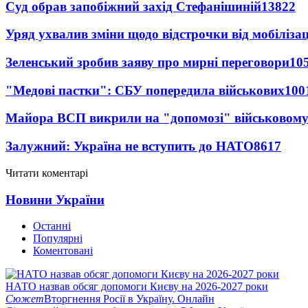
Суд обрав запобіжний захід Стефанішиній
13822
Уряд ухвалив зміни щодо відстрочки від мобілізац
Зеленський зробив заяву про мирні переговори
10
"Медові пастки": СБУ попередила військових
100
Майора ВСП викрили на "допомозі" військовому
Залужний: Україна не вступить до НАТО
8617
Читати коментарі
Новини України
Останні
Популярні
Коментовані
НАТО назвав обсяг допомоги Києву на 2026-2027 роки
Сюжет
Вторгнення Росії в Україну. Онлайн