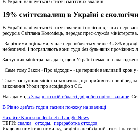
В Україні налічується 6 тисяч сміттєвих звалищ
19% сміттєзвалищ в Україні є екологіч
В Україні налічується 6 тисяч звалищ і полігонів, з них перева
ресурсів Світлана Коломієць, передає прес-служба міністерства.
"За різними оцінками, у нас переробляється лише 3 - 8% відході
небезпечні. І потрапляють вони туди без будь-яких проміжних л
Заступник міністра нагадала, що в Україні немає ні налагоджен
"Саме тому Закон «Про відходи» - це перший важливий крок у с
Також заступник міністра зазначила, що прийняття нової редак
виконання Угоди про асоціацію з ЄС.
Нагадаємо,
в Закарпатській області дві доби горіло звалище
. С
В Рівно дев'ять годин гасили пожежу на звалищі
Читайте Korrespondent.net в Google News
ТЕГИ:
свалка
,
отходы
,
переработка отходов
Якщо ви помітили помилку, виділіть необхідний текст і натисніт