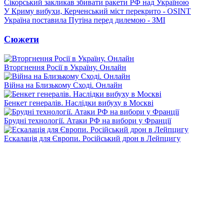
Сікорський закликав збивати ракети РФ над Україною
У Криму вибухи, Керченський міст перекрито - OSINT
Україна поставила Путіна перед дилемою - ЗМІ
Сюжети
Вторгнення Росії в Україну. Онлайн
Війна на Близькому Сході. Онлайн
Бенкет генералів. Наслідки вибуху в Москві
Брудні технології. Атаки РФ на вибори у Франції
Ескалація для Європи. Російський дрон в Лейпцигу