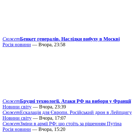
Сюжет
Бенкет генералів. Наслідки вибуху в Москві
Росія новини
— Вчора, 23:58
Сюжет
Брудні технології. Атаки РФ на вибори у Франції
Новини світу
— Вчора, 23:39
Сюжет
Ескалація для Європи. Російський дрон в Лейпцигу
Новини світу
— Вчора, 17:07
Сюжет
Зміни в армії РФ: що стоїть за рішенням Путіна
Росія новини
— Вчора, 15:20