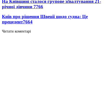
На Київщині сталося групове зґвалтування 21-
річної дівчини
7766
Київ про рішення Швеції щодо судна: Це
прецедент
7664
Читати коментарі