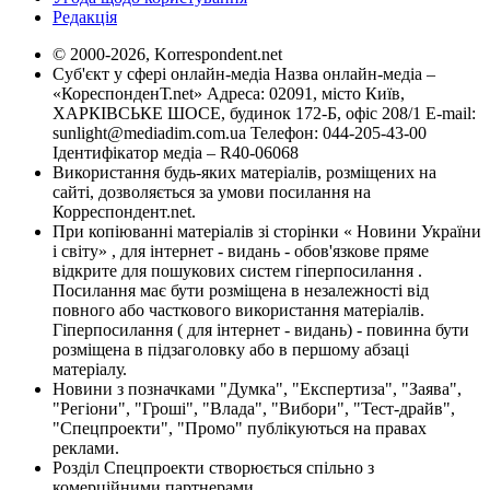
Редакція
© 2000-2026, Korrespondent.net
Суб'єкт у сфері онлайн-медіа Назва онлайн-медіа –
«КореспонденТ.net» Адреса: 02091, місто Київ,
ХАРКІВСЬКЕ ШОСЕ, будинок 172-Б, офіс 208/1 E-mail:
sunlight@mediadim.com.ua
Телефон: 044-205-43-00
Ідентифікатор медіа – R40-06068
Використання будь-яких матеріалів, розміщених на
сайті, дозволяється за умови посилання на
Корреспондент.net.
При копіюванні матеріалів зі сторінки « Новини України
і світу» , для інтернет - видань - обов'язкове пряме
відкрите для пошукових систем гіперпосилання .
Посилання має бути розміщена в незалежності від
повного або часткового використання матеріалів.
Гіперпосилання ( для інтернет - видань) - повинна бути
розміщена в підзаголовку або в першому абзаці
матеріалу.
Новини з позначками "Думка", "Експертиза", "Заява",
"Регіони", "Гроші", "Влада", "Вибори", "Тест-драйв",
"Спецпроекти", "Промо" публікуються на правах
реклами.
Розділ Спецпроекти створюється спільно з
комерційними партнерами.