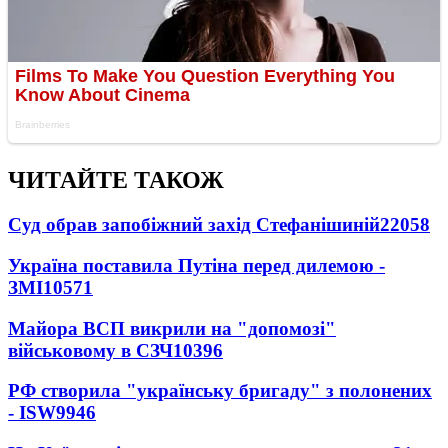
ЧИТАЙТЕ ТАКОЖ
Суд обрав запобіжний захід Стефанішиній
22058
Україна поставила Путіна перед дилемою -
ЗМІ
10571
Майора ВСП викрили на "допомозі"
військовому в СЗЧ
10396
РФ створила "українську бригаду" з полонених
- ISW
9946