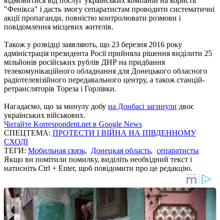
відмовитися від послуг українських компаній на користь
"Фенікса" і дасть змогу сепаратистам проводити систематичні
акції пропаганди, повністю контролювати розмови і
повідомлення місцевих жителів.
Також у розвідці заявляють, що 23 березня 2016 року
адміністрація президента Росії прийняла рішення виділити 25
мільйонів російських рублів ДНР на придбання
телекомунікаційного обладнання для Донецького обласного
радіотелевізійного передавального центру, а також станцій-
ретрансляторів Тореза і Горлівки.
Нагадаємо, що за минулу добу
на Донбасі загинули
двоє
українських військових.
Читайте Korrespondent.net в Google News
СПЕЦТЕМА:
ПРОТЕСТИ І ВІЙНА НА ПІВДЕННОМУ
СХОДІ
ТЕГИ:
Мобильная связь
,
Донецкая область
,
сепаратисты
Якщо ви помітили помилку, виділіть необхідний текст і
натисніть Ctrl + Enter, щоб повідомити про це редакцію.