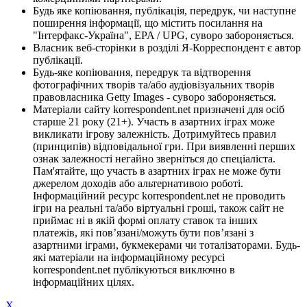
Будь яке копіювання, публікація, передрук, чи наступне
поширення інформації, що містить посилання на
"Інтерфакс-Україна", EPA / UPG, суворо забороняється.
Власник веб-сторінки в розділі Я-Корреспондент є автор
публікації.
Будь-яке копіювання, передрук та відтворення
фотографічних творів та/або аудіовізуальних творів
правовласника Getty Images - суворо забороняється.
Матеріали сайту korrespondent.net призначені для осіб
старше 21 року (21+). Участь в азартних іграх може
викликати ігрову залежність. Дотримуйтесь правил
(принципів) відповідальної гри. При виявленні перших
ознак залежності негайно зверніться до спеціаліста.
Пам'ятайте, що участь в азартних іграх не може бути
джерелом доходів або альтернативою роботі.
Інформаційний ресурс korrespondent.net не проводить
ігри на реальні та/або віртуальні гроші, також сайт не
приймає ні в якій формі оплату ставок та інших
платежів, які пов’язані/можуть бути пов’язані з
азартними іграми, букмекерами чи тоталізаторами. Будь-
які матеріали на інформаційному ресурсі
korrespondent.net публікуються виключно в
інформаційних цілях.
X