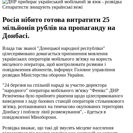
Сепаратисти знищують українські вежі
Росія нібито готова витратити 25
мільйонів рублів на пропаганду на
Донбасі.
Влада так званої "Донецької народної республіки"
цілеспрямовано домагається припинення мовлення
українських операторів мобільного зв'язку на користь
місцевого оператора, щоб контролювати розмови і
повідомлення абонентів, інформує Головне управління
розвідки Міністерства оборони України.
"24 березня на спільній нараді за участю директора
"народного" оператора мобільного зв'язку "Фенікс" ДНР
Резніченка було прийнято рішення щодо цілеспрямованого
виведення з ладу базових станцій операторів стільникового
зв'язку, розташованих на тимчасово окупованих територіях
Донбасу і поблизу лінії розмежування", - йдеться в
повідомленні Міноборони.
Розвідка вважає, що такі дії змусять місцеве населення