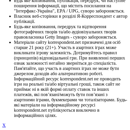
Будь яке копіювання, публікація, передрук, чи наступне
поширення інформації, що містить посилання на
"Інтерфакс-Україна", EPA / UPG, суворо забороняється.
Власник веб-сторінки в розділі Я-Корреспондент є автор
публікації.
Будь-яке копіювання, передрук та відтворення
фотографічних творів та/або аудіовізуальних творів
правовласника Getty Images - суворо забороняється.
Матеріали сайту korrespondent.net призначені для осіб
старше 21 року (21+). Участь в азартних іграх може
викликати ігрову залежність. Дотримуйтесь правил
(принципів) відповідальної гри. При виявленні перших
ознак залежності негайно зверніться до спеціаліста.
Пам'ятайте, що участь в азартних іграх не може бути
джерелом доходів або альтернативою роботі.
Інформаційний ресурс korrespondent.net не проводить
ігри на реальні та/або віртуальні гроші, також сайт не
приймає ні в якій формі оплату ставок та інших
платежів, які пов’язані/можуть бути пов’язані з
азартними іграми, букмекерами чи тоталізаторами. Будь-
які матеріали на інформаційному ресурсі
korrespondent.net публікуються виключно в
інформаційних цілях.
X