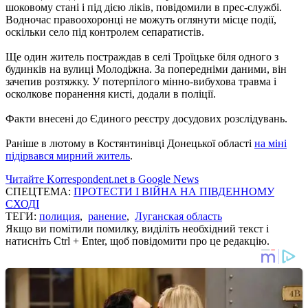
шоковому стані і під дією ліків, повідомили в прес-службі.
Водночас правоохоронці не можуть оглянути місце події,
оскільки село під контролем сепаратистів.
Ще один житель постраждав в селі Троїцьке біля одного з
будинків на вулиці Молодіжна. За попередніми даними, він
зачепив розтяжку. У потерпілого мінно-вибухова травма і
осколкове поранення кисті, додали в поліції.
Факти внесені до Єдиного реєстру досудових розслідувань.
Раніше в лютому в Костянтинівці Донецької області
на міні
підірвався мирний житель
.
Читайте Korrespondent.net в Google News
СПЕЦТЕМА:
ПРОТЕСТИ І ВІЙНА НА ПІВДЕННОМУ
СХОДІ
ТЕГИ:
полиция
,
ранение
,
Луганская область
Якщо ви помітили помилку, виділіть необхідний текст і
натисніть Ctrl + Enter, щоб повідомити про це редакцію.