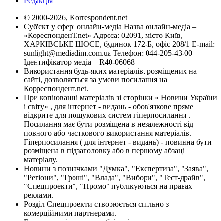
Редакція
© 2000-2026, Korrespondent.net
Суб'єкт у сфері онлайн-медіа Назва онлайн-медіа –
«КореспонденТ.net» Адреса: 02091, місто Київ,
ХАРКІВСЬКЕ ШОСЕ, будинок 172-Б, офіс 208/1 E-mail:
sunlight@mediadim.com.ua
Телефон: 044-205-43-00
Ідентифікатор медіа – R40-06068
Використання будь-яких матеріалів, розміщених на
сайті, дозволяється за умови посилання на
Корреспондент.net.
При копіюванні матеріалів зі сторінки « Новини України
і світу» , для інтернет - видань - обов'язкове пряме
відкрите для пошукових систем гіперпосилання .
Посилання має бути розміщена в незалежності від
повного або часткового використання матеріалів.
Гіперпосилання ( для інтернет - видань) - повинна бути
розміщена в підзаголовку або в першому абзаці
матеріалу.
Новини з позначками "Думка", "Експертиза", "Заява",
"Регіони", "Гроші", "Влада", "Вибори", "Тест-драйв",
"Спецпроекти", "Промо" публікуються на правах
реклами.
Розділ Спецпроекти створюється спільно з
комерційними партнерами.