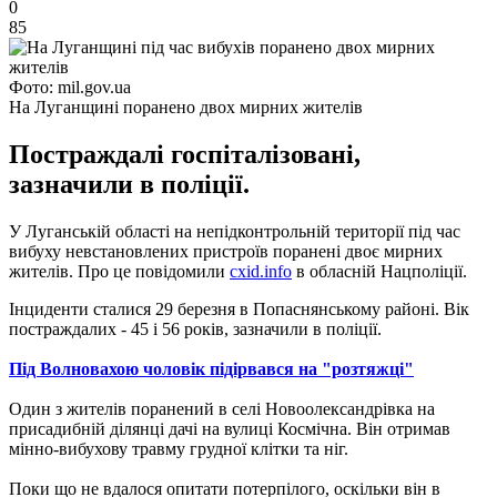
0
85
Фото: mil.gov.ua
На Луганщині поранено двох мирних жителів
Постраждалі госпіталізовані,
зазначили в поліції.
У Луганській області на непідконтрольній території під час
вибуху невстановлених пристроїв поранені двоє мирних
жителів. Про це повідомили
cxid.info
в обласній Нацполіції.
Інциденти сталися 29 березня в Попаснянському районі. Вік
постраждалих - 45 і 56 років, зазначили в поліції.
Під Волновахою чоловік підірвався на "розтяжці"
Один з жителів поранений в селі Новоолександрівка на
присадибній ділянці дачі на вулиці Космічна. Він отримав
мінно-вибухову травму грудної клітки та ніг.
Поки що не вдалося опитати потерпілого, оскільки він в