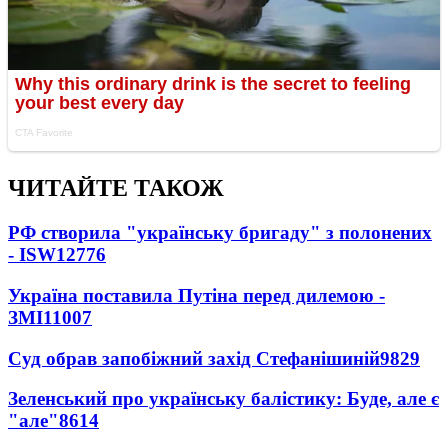
ЧИТАЙТЕ ТАКОЖ
РФ створила "українську бригаду" з полонених
- ISW
12776
Україна поставила Путіна перед дилемою -
ЗМІ
11007
Суд обрав запобіжний захід Стефанішиній
9829
Зеленський про українську балістику: Буде, але є
"але"
8614