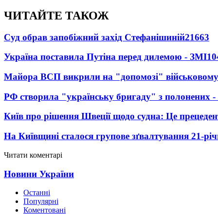
ЧИТАЙТЕ ТАКОЖ
Суд обрав запобіжний захід Стефанішиній
21663
Україна поставила Путіна перед дилемою - ЗМІ
10
Майора ВСП викрили на "допомозі" військовому
РФ створила "українську бригаду" з полонених -
Київ про рішення Швеції щодо судна: Це прецеден
На Київщині сталося групове зґвалтування 21-річ
Читати коментарі
Новини України
Останні
Популярні
Коментовані