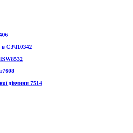
406
 в СЗЧ
10342
 ISW
8532
т
7608
ної дівчини
7514