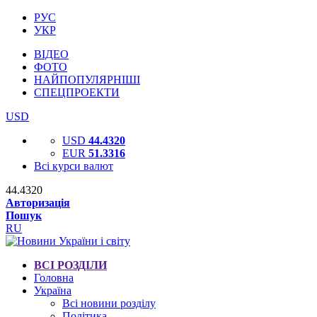
РУС
УКР
ВІДЕО
ФОТО
НАЙПОПУЛЯРНІШІ
СПЕЦПРОЕКТИ
USD
USD
44.4320
EUR
51.3316
Всі курси валют
44.4320
Авторизація
Пошук
RU
ВСІ РОЗДІЛИ
Головна
Україна
Всі новини розділу
Політика