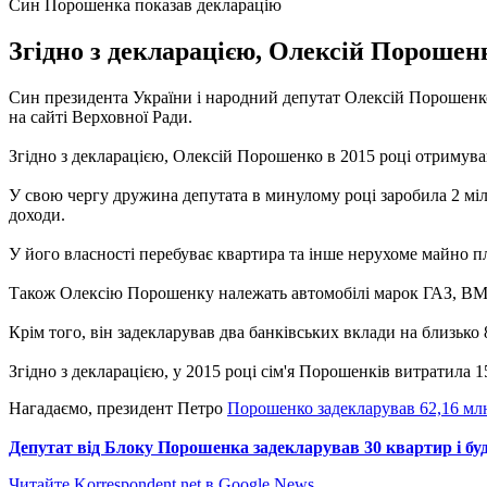
Син Порошенка показав декларацію
Згідно з декларацією, Олексій Порошенк
Син президента України і народний депутат Олексій Порошенко 
на сайті Верховної Ради.
Згідно з декларацією, Олексій Порошенко в 2015 році отримував
У свою чергу дружина депутата в минулому році заробила 2 мільй
доходи.
У його власності перебуває квартира та інше нерухоме майно 
Також Олексію Порошенку належать автомобілі марок ГАЗ, BM
Крім того, він задекларував два банківських вклади на близько 
Згідно з декларацією, у 2015 році сім'я Порошенків витратила 
Нагадаємо, президент Петро
Порошенко задекларував 62,16 мл
Депутат від Блоку Порошенка задекларував 30 квартир і бу
Читайте Korrespondent.net в Google News