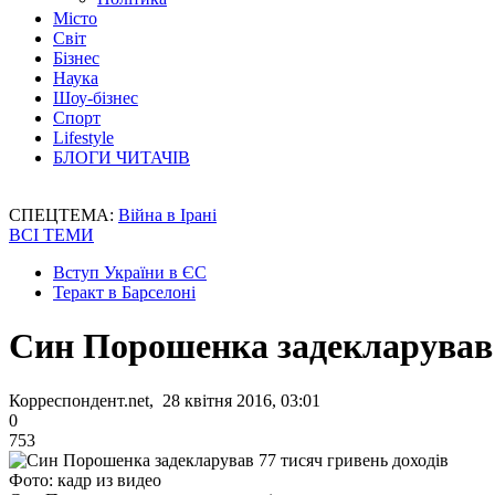
Місто
Світ
Бізнес
Наука
Шоу-бізнес
Спорт
Lifestyle
БЛОГИ ЧИТАЧІВ
СПЕЦТЕМА:
Війна в Ірані
ВСІ ТЕМИ
Вступ України в ЄС
Теракт в Барселоні
Син Порошенка задекларував 
Корреспондент.net, 28 квітня 2016, 03:01
0
753
Фото: кадр из видео