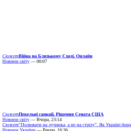
Сюжет
Війна на Близькому Сході. Онлайн
Новини світу
— 00:07
Сюжет
Пекельні санкції. Рішення Сената США
Новини світу
— Вчора, 23:14
Сюжет
"Полювати на лучника, а не на стрілу". Як Україні бор
Новини України
— Вчора, 16:36