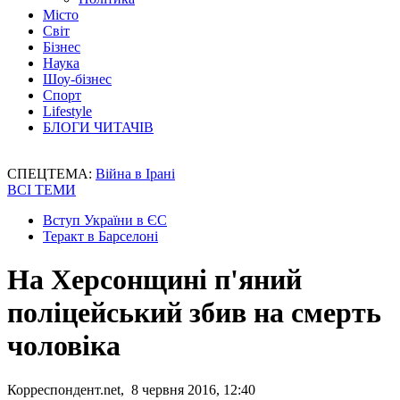
Місто
Світ
Бізнес
Наука
Шоу-бізнес
Спорт
Lifestyle
БЛОГИ ЧИТАЧІВ
СПЕЦТЕМА:
Війна в Ірані
ВСІ ТЕМИ
Вступ України в ЄС
Теракт в Барселоні
На Херсонщині п'яний
поліцейський збив на смерть
чоловіка
Корреспондент.net, 8 червня 2016, 12:40