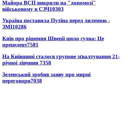
Майора ВСП викрили на "допомозі"
військовому в СЗЧ
10303
Україна поставила Путіна перед дилемою -
ЗМІ
10286
Київ про рішення Швеції щодо судна: Це
прецедент
7581
На Київщині сталося групове зґвалтування 21-
річної дівчини
7358
Зеленський зробив заяву про мирні
переговори
7038