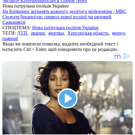
Читайте Korrespondent.net в Google News
Нова патрульна поліція України
На Київщині звільнять кожного десятого міліціонера - МВС
Сюжет
Деканоїдзе: cимвол нової поліції чи рядовий
Саакашвілі
СПЕЦТЕМА:
Нова патрульна поліція України
ТЕГИ:
ДТП
,
авария
,
жертвы
,
Херсонская область
,
мопед
,
пьяный
Якщо ви помітили помилку, виділіть необхідний текст і
натисніть Ctrl + Enter, щоб повідомити про це редакцію.