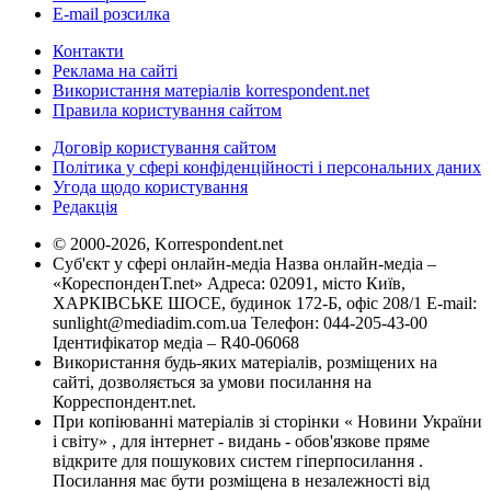
E-mail розсилка
Контакти
Реклама на сайті
Використання матеріалів korrespondent.net
Правила користування сайтом
Договір користування сайтом
Політика у сфері конфіденційності і персональних даних
Угода щодо користування
Редакція
© 2000-2026, Korrespondent.net
Суб'єкт у сфері онлайн-медіа Назва онлайн-медіа –
«КореспонденТ.net» Адреса: 02091, місто Київ,
ХАРКІВСЬКЕ ШОСЕ, будинок 172-Б, офіс 208/1 E-mail:
sunlight@mediadim.com.ua
Телефон: 044-205-43-00
Ідентифікатор медіа – R40-06068
Використання будь-яких матеріалів, розміщених на
сайті, дозволяється за умови посилання на
Корреспондент.net.
При копіюванні матеріалів зі сторінки « Новини України
і світу» , для інтернет - видань - обов'язкове пряме
відкрите для пошукових систем гіперпосилання .
Посилання має бути розміщена в незалежності від