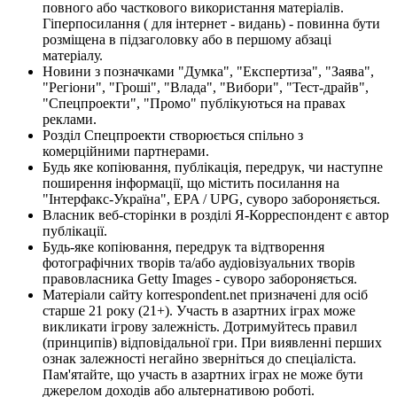
повного або часткового використання матеріалів.
Гіперпосилання ( для інтернет - видань) - повинна бути
розміщена в підзаголовку або в першому абзаці
матеріалу.
Новини з позначками "Думка", "Експертиза", "Заява",
"Регіони", "Гроші", "Влада", "Вибори", "Тест-драйв",
"Спецпроекти", "Промо" публікуються на правах
реклами.
Розділ Спецпроекти створюється спільно з
комерційними партнерами.
Будь яке копіювання, публікація, передрук, чи наступне
поширення інформації, що містить посилання на
"Інтерфакс-Україна", EPA / UPG, суворо забороняється.
Власник веб-сторінки в розділі Я-Корреспондент є автор
публікації.
Будь-яке копіювання, передрук та відтворення
фотографічних творів та/або аудіовізуальних творів
правовласника Getty Images - суворо забороняється.
Матеріали сайту korrespondent.net призначені для осіб
старше 21 року (21+). Участь в азартних іграх може
викликати ігрову залежність. Дотримуйтесь правил
(принципів) відповідальної гри. При виявленні перших
ознак залежності негайно зверніться до спеціаліста.
Пам'ятайте, що участь в азартних іграх не може бути
джерелом доходів або альтернативою роботі.