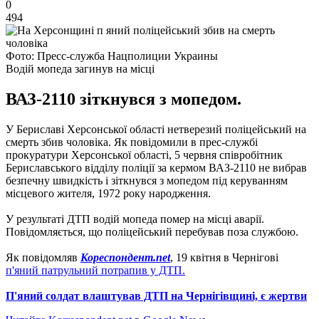
0
494
Фото: Пресс-служба Нацполиции Украины
Водій мопеда загинув на місці
ВАЗ-2110 зіткнувся з мопедом.
У Бериславі Херсонської області нетверезий поліцейський на
смерть збив чоловіка. Як повідомили в прес-службі
прокуратури Херсонської області, 5 червня співробітник
Бериславського відділу поліції за кермом ВАЗ-2110 не вибрав
безпечну швидкість і зіткнувся з мопедом під керуванням
місцевого жителя, 1972 року народження.
У результаті ДТП водій мопеда помер на місці аварії.
Повідомляється, що поліцейський перебував поза службою.
Як повідомляв
Кореспондент.net
, 19 квітня в Чернігові
п'яний патрульний потрапив у ДТП.
П'яний солдат влаштував ДТП на Чернігівщині, є жертви