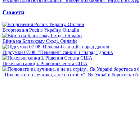
Росіяни планують посилити "вільне полювання" на авто на Хе
Сюжети
Вторгнення Росії в Україну. Онлайн
Війна на Близькому Сході. Онлайн
Підсумки 07.08: "Пекельні" санкції і "парад" дронів
Пекельні санкції. Рішення Сената США
"Полювати на лучника, а не на стрілу". Як Україні боротись з 