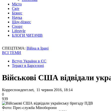
Місто
Світ
Бізнес
Наука
Шоу-бізнес
Спорт
Lifestyle
БЛОГИ ЧИТАЧІВ
СПЕЦТЕМА:
Війна в Ірані
ВСІ ТЕМИ
Вступ України в ЄС
Теракт в Барселоні
Військові США відвідали укр
Корреспондент.net, 11 червня 2016, 18:14
0
939
Фото: Прес-служба Міноборони