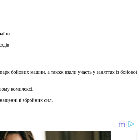
аїни.
одів.
арк бойових машин, а також взяли участь у заняттях із бойової
ному комплексі.
снащенні її збройних сил.