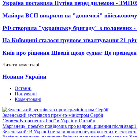
Україна поставила Путіна перед дилемою - ЗМІ
10
Майора ВСП викрили на "допомозі" військовому
РФ створила "українську бригаду" з полонених -
На Київщині сталося групове зґвалтування 21-річ
Київ про рішення Швеції щодо судна: Це прецеден
Читати коментарі
Новини України
Останні
Популярні
Коментовані
Зеленський зустрівся з прем'єр-міністром Сербії
Сюжет
Вторгнення Росії в Україну. Онлайн
Марганець: прем'єр повідомив про кадрові рішення після аварії
Зеленський: В Україні не залишилося неушкоджених електрост