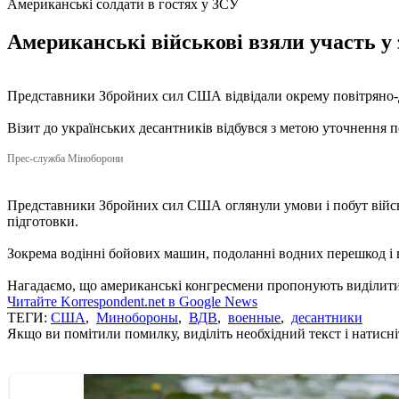
Американські солдати в гостях у ЗСУ
Американські військові взяли участь у 
Представники Збройних сил США відвідали окрему повітряно-
Візит до українських десантників відбувся з метою уточнення по
Прес-служба Міноборони
Представники Збройних сил США оглянули умови і побут військо
підготовки.
Зокрема водінні бойових машин, подоланні водних перешкод і 
Нагадаємо, що американські конгресмени пропонують виділит
Читайте Korrespondent.net в Google News
ТЕГИ:
США
,
Минобороны
,
ВДВ
,
военные
,
десантники
Якщо ви помітили помилку, виділіть необхідний текст і натисніт