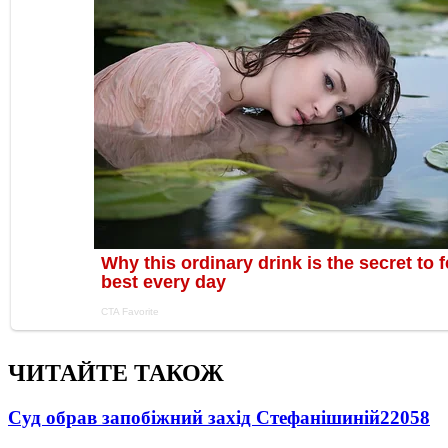
ЧИТАЙТЕ ТАКОЖ
Суд обрав запобіжний захід Стефанішиній
22058