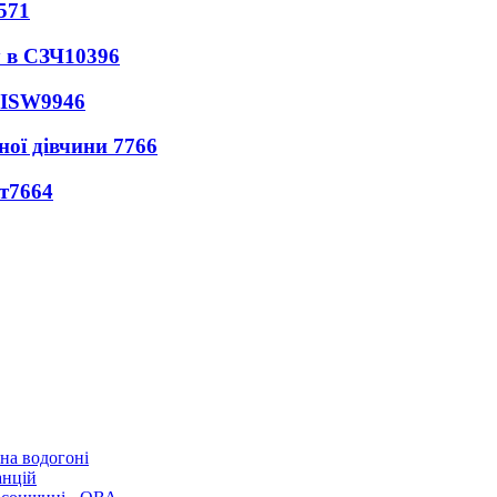
571
 в СЗЧ
10396
 ISW
9946
ної дівчини
7766
т
7664
 на водогоні
анцій