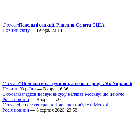
Сюжет
Пекельні санкції. Рішення Сената США
Новини світу
— Вчора, 23:14
Сюжет
"Полювати на лучника, а не на стрілу". Як Україні 
Новини України
— Вчора, 16:36
Сюжет
Загадковий звук вибуху налякав Москву: що це було
Росія новини
— Вчора, 15:27
Сюжет
Бенкет генералів. Наслідки вибуху в Москві
Росія новини
— 6 серпня 2026, 23:58