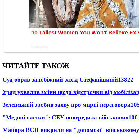
ЧИТАЙТЕ ТАКОЖ
Суд обрав запобіжний захід Стефанішиній
13822
Уряд ухвалив зміни щодо відстрочки від мобілізац
Зеленський зробив заяву про мирні переговори
10
"Медові пастки": СБУ попередила військових
100
Майора ВСП викрили на "допомозі" військовому