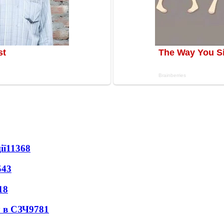
ії
11368
543
18
 в СЗЧ
9781