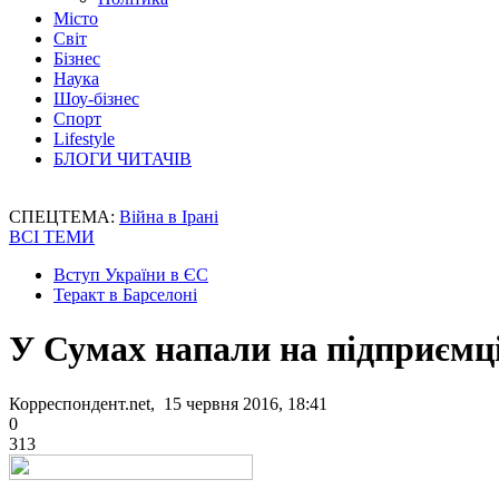
Місто
Світ
Бізнес
Наука
Шоу-бізнес
Спорт
Lifestyle
БЛОГИ ЧИТАЧІВ
СПЕЦТЕМА:
Війна в Ірані
ВСІ ТЕМИ
Вступ України в ЄС
Теракт в Барселоні
У Сумах напали на підприємці
Корреспондент.net, 15 червня 2016, 18:41
0
313