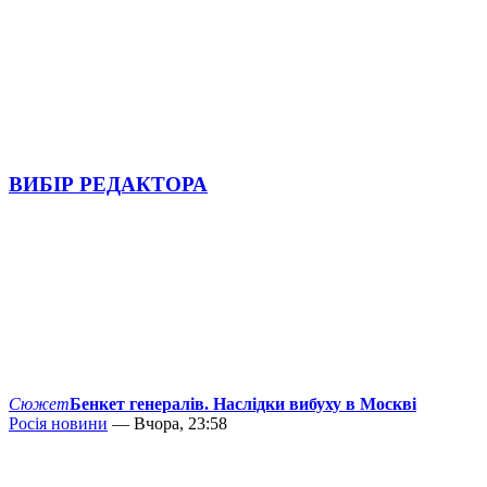
ВИБІР РЕДАКТОРА
Сюжет
Бенкет генералів. Наслідки вибуху в Москві
Росія новини
— Вчора, 23:58