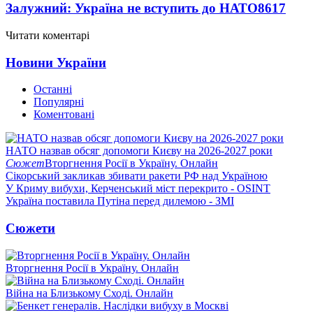
Залужний: Україна не вступить до НАТО
8617
Читати коментарі
Новини України
Останні
Популярні
Коментовані
НАТО назвав обсяг допомоги Києву на 2026-2027 роки
Сюжет
Вторгнення Росії в Україну. Онлайн
Сікорський закликав збивати ракети РФ над Україною
У Криму вибухи, Керченський міст перекрито - OSINT
Україна поставила Путіна перед дилемою - ЗМІ
Сюжети
Вторгнення Росії в Україну. Онлайн
Війна на Близькому Сході. Онлайн