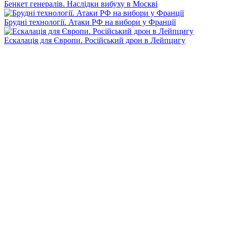
Бенкет генералів. Наслідки вибуху в Москві
Брудні технології. Атаки РФ на вибори у Франції
Ескалація для Європи. Російський дрон в Лейпцигу