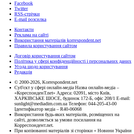
Facebook
Twitter
RSS-стрічки
E-mail розсилка
Контакти
Реклама на сайті
Використання матеріалів korrespondent.net
Правила користування сайтом
Договір користування сайтом
Політика у сфері конфіденційності і персональних даних
Угода щодо користування
Редакція
© 2000-2026, Korrespondent.net
Суб'єкт у сфері онлайн-медіа Назва онлайн-медіа –
«КореспонденТ.net» Адреса: 02091, місто Київ,
ХАРКІВСЬКЕ ШОСЕ, будинок 172-Б, офіс 208/1 E-mail:
sunlight@mediadim.com.ua
Телефон: 044-205-43-00
Ідентифікатор медіа – R40-06068
Використання будь-яких матеріалів, розміщених на
сайті, дозволяється за умови посилання на
Корреспондент.net.
При копіюванні матеріалів зі сторінки « Новини України