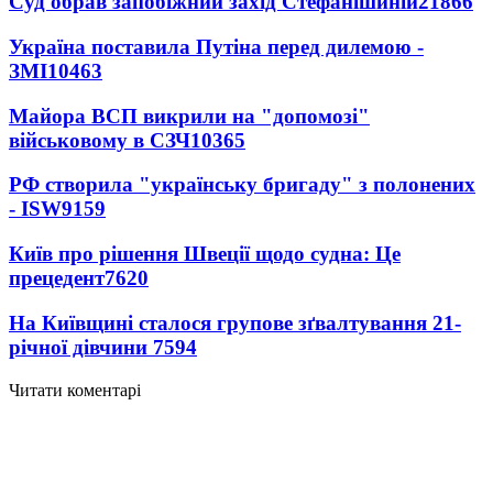
Суд обрав запобіжний захід Стефанішиній
21866
Україна поставила Путіна перед дилемою -
ЗМІ
10463
Майора ВСП викрили на "допомозі"
військовому в СЗЧ
10365
РФ створила "українську бригаду" з полонених
- ISW
9159
Київ про рішення Швеції щодо судна: Це
прецедент
7620
На Київщині сталося групове зґвалтування 21-
річної дівчини
7594
Читати коментарі