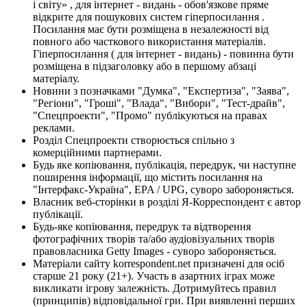
і світу» , для інтернет - видань - обов'язкове пряме
відкрите для пошукових систем гіперпосилання .
Посилання має бути розміщена в незалежності від
повного або часткового використання матеріалів.
Гіперпосилання ( для інтернет - видань) - повинна бути
розміщена в підзаголовку або в першому абзаці
матеріалу.
Новини з позначками "Думка", "Експертиза", "Заява",
"Регіони", "Гроші", "Влада", "Вибори", "Тест-драйв",
"Спецпроекти", "Промо" публікуються на правах
реклами.
Розділ Спецпроекти створюється спільно з
комерційними партнерами.
Будь яке копіювання, публікація, передрук, чи наступне
поширення інформації, що містить посилання на
"Інтерфакс-Україна", EPA / UPG, суворо забороняється.
Власник веб-сторінки в розділі Я-Корреспондент є автор
публікації.
Будь-яке копіювання, передрук та відтворення
фотографічних творів та/або аудіовізуальних творів
правовласника Getty Images - суворо забороняється.
Матеріали сайту korrespondent.net призначені для осіб
старше 21 року (21+). Участь в азартних іграх може
викликати ігрову залежність. Дотримуйтесь правил
(принципів) відповідальної гри. При виявленні перших