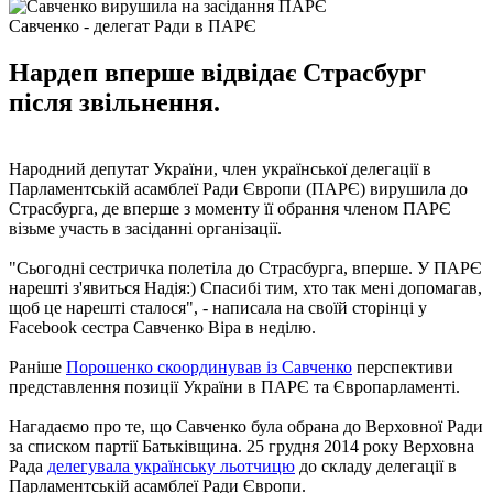
Савченко - делегат Ради в ПАРЄ
Нардеп вперше відвідає Страсбург
після звільнення.
Народний депутат України, член української делегації в
Парламентській асамблеї Ради Європи (ПАРЄ) вирушила до
Страсбурга, де вперше з моменту її обрання членом ПАРЄ
візьме участь в засіданні організації.
"Сьогодні сестричка полетіла до Страсбурга, вперше. У ПАРЄ
нарешті з'явиться Надія:) Спасибі тим, хто так мені допомагав,
щоб це нарешті сталося", - написала на своїй сторінці у
Facebook сестра Савченко Віра в неділю.
Раніше
Порошенко скоординував із Савченко
перспективи
представлення позиції України в ПАРЄ та Європарламенті.
Нагадаємо про те, що Савченко була обрана до Верховної Ради
за списком партії Батьківщина. 25 грудня 2014 року Верховна
Рада
делегувала українську льотчицю
до складу делегації в
Парламентській асамблеї Ради Європи.