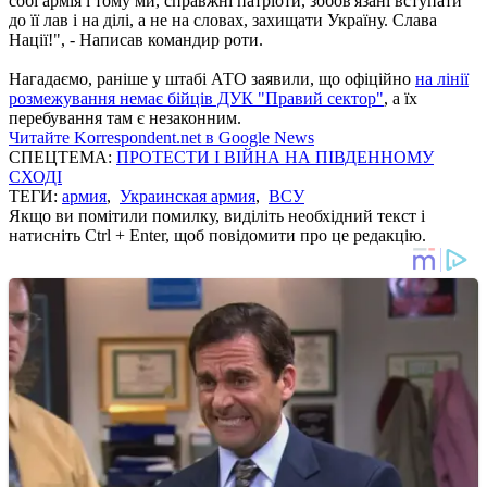
собі армія і тому ми, справжні патріоти, зобов'язані вступати
до її лав і на ділі, а не на словах, захищати Україну. Слава
Нації!", - Написав командир роти.
Нагадаємо, раніше у штабі АТО заявили, що офіційно
на лінії
розмежування немає бійців ДУК "Правий сектор"
, а їх
перебування там є незаконним.
Читайте Korrespondent.net в Google News
СПЕЦТЕМА:
ПРОТЕСТИ І ВІЙНА НА ПІВДЕННОМУ
СХОДІ
ТЕГИ:
армия
,
Украинская армия
,
ВСУ
Якщо ви помітили помилку, виділіть необхідний текст і
натисніть Ctrl + Enter, щоб повідомити про це редакцію.