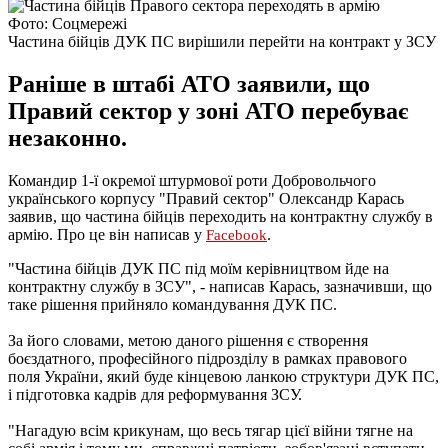
Фото: Соцмережі
Частина бійців ДУК ПС вирішили перейти на контракт у ЗСУ
Раніше в штабі АТО заявили, що
Правий сектор у зоні АТО перебуває
незаконно.
Командир 1-ї окремої штурмової роти Добровольчого
українського корпусу "Правий сектор" Олександр Карась
заявив, що частина бійців переходить на контрактну службу в
армію. Про це він написав у
.
Faceboоk
"Частина бійців ДУК ПС під моїм керівництвом йде на
контрактну службу в ЗСУ", - написав Карась, зазначивши, що
таке рішення прийняло командування ДУК ПС.
За його словами, метою даного рішення є створення
боєздатного, професійного підрозділу в рамках правового
поля України, який буде кінцевою ланкою структури ДУК ПС,
і підготовка кадрів для реформування ЗСУ.
"Нагадую всім крикунам, що весь тягар цієї війни тягне на