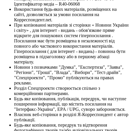
Ідентифікатор медіа – R40-06068
Використання будь-яких матеріалів, розміщених на
сайті, дозволяється за умови посилання на
Корреспондент.net.
При копіюванні матеріалів зі сторінки « Новини України
і світу» , для інтернет - видань - обов'язкове пряме
відкрите для пошукових систем гіперпосилання .
Посилання має бути розміщена в незалежності від
повного або часткового використання матеріалів.
Гіперпосилання ( для інтернет - видань) - повинна бути
розміщена в підзаголовку або в першому абзаці
матеріалу.
Новини з позначками "Думка", "Експертиза", "Заява",
"Регіони", "Гроші", "Влада", "Вибори", "Тест-драйв",
"Спецпроекти", "Промо" публікуються на правах
реклами.
Розділ Спецпроекти створюється спільно з
комерційними партнерами.
Будь яке копіювання, публікація, передрук, чи наступне
поширення інформації, що містить посилання на
"Інтерфакс-Україна", EPA / UPG, суворо забороняється.
Власник веб-сторінки в розділі Я-Корреспондент є автор
публікації.
Будь-яке копіювання, передрук та відтворення
фотографічних творів та/або аудіовізуальних творів