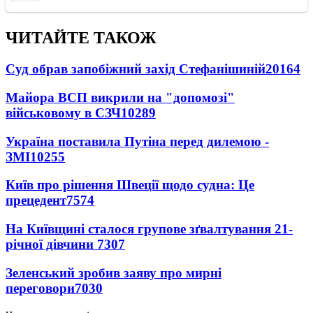
ЧИТАЙТЕ ТАКОЖ
Суд обрав запобіжний захід Стефанішиній
20164
Майора ВСП викрили на "допомозі"
військовому в СЗЧ
10289
Україна поставила Путіна перед дилемою -
ЗМІ
10255
Київ про рішення Швеції щодо судна: Це
прецедент
7574
На Київщині сталося групове зґвалтування 21-
річної дівчини
7307
Зеленський зробив заяву про мирні
переговори
7030