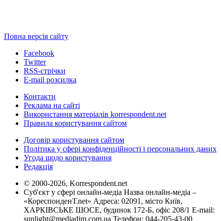
Повна версія сайту
Facebook
Twitter
RSS-стрічки
E-mail розсилка
Контакти
Реклама на сайті
Використання матеріалів korrespondent.net
Правила користування сайтом
Договір користування сайтом
Політика у сфері конфіденційності і персональних даних
Угода щодо користування
Редакція
© 2000-2026, Korrespondent.net
Суб'єкт у сфері онлайн-медіа Назва онлайн-медіа –
«КореспонденТ.net» Адреса: 02091, місто Київ,
ХАРКІВСЬКЕ ШОСЕ, будинок 172-Б, офіс 208/1 E-mail:
sunlight@mediadim.com.ua
Телефон: 044-205-43-00