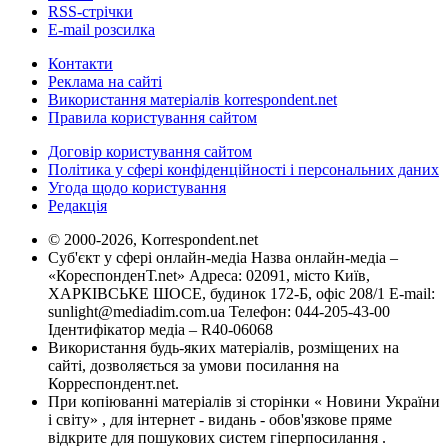
RSS-стрічки
E-mail розсилка
Контакти
Реклама на сайті
Використання матеріалів korrespondent.net
Правила користування сайтом
Договір користування сайтом
Політика у сфері конфіденційності і персональних даних
Угода щодо користування
Редакція
© 2000-2026, Korrespondent.net
Суб'єкт у сфері онлайн-медіа Назва онлайн-медіа –
«КореспонденТ.net» Адреса: 02091, місто Київ,
ХАРКІВСЬКЕ ШОСЕ, будинок 172-Б, офіс 208/1 E-mail:
sunlight@mediadim.com.ua
Телефон: 044-205-43-00
Ідентифікатор медіа – R40-06068
Використання будь-яких матеріалів, розміщених на
сайті, дозволяється за умови посилання на
Корреспондент.net.
При копіюванні матеріалів зі сторінки « Новини України
і світу» , для інтернет - видань - обов'язкове пряме
відкрите для пошукових систем гіперпосилання .