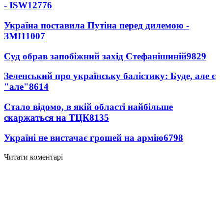
- ISW
12776
Україна поставила Путіна перед дилемою -
ЗМІ
11007
Суд обрав запобіжний захід Стефанішиній
9829
Зеленський про українську балістику: Буде, але є
"але"
8614
Стало відомо, в якій області найбільше
скаржаться на ТЦК
8135
Україні не вистачає грошей на армію
6798
Читати коментарі