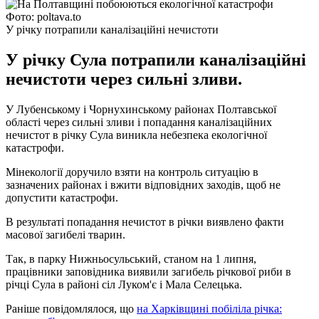
Фото: poltava.to
У річку потрапили каналізаційні нечистоти
У річку Сула потрапили каналізаційні
нечистоти через сильні зливи.
У Лубенському і Чорнухинському районах Полтавської
області через сильні зливи і попадання каналізаційних
нечистот в річку Сула виникла небезпека екологічної
катастрофи.
Мінекології доручило взяти на контроль ситуацію в
зазначених районах і вжити відповідних заходів, щоб не
допустити катастрофи.
В результаті попадання нечистот в річки виявлено факти
масової загибелі тварин.
Так, в парку Нижньосульський, станом на 1 липня,
працівники заповідника виявили загибель річкової риби в
річці Сула в районі сіл Луком'є і Мала Селецька.
Раніше повідомлялося, що
на Харківщині побіліла річка: