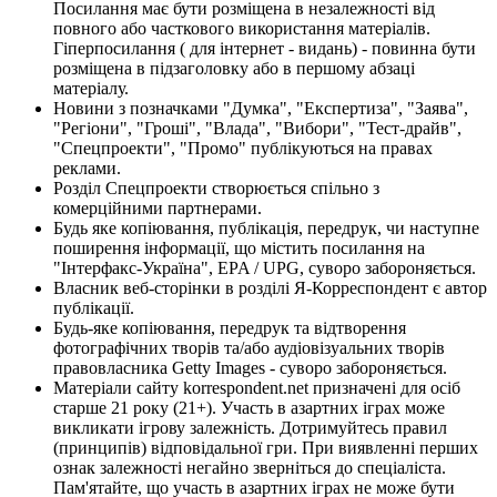
Посилання має бути розміщена в незалежності від
повного або часткового використання матеріалів.
Гіперпосилання ( для інтернет - видань) - повинна бути
розміщена в підзаголовку або в першому абзаці
матеріалу.
Новини з позначками "Думка", "Експертиза", "Заява",
"Регіони", "Гроші", "Влада", "Вибори", "Тест-драйв",
"Спецпроекти", "Промо" публікуються на правах
реклами.
Розділ Спецпроекти створюється спільно з
комерційними партнерами.
Будь яке копіювання, публікація, передрук, чи наступне
поширення інформації, що містить посилання на
"Інтерфакс-Україна", EPA / UPG, суворо забороняється.
Власник веб-сторінки в розділі Я-Корреспондент є автор
публікації.
Будь-яке копіювання, передрук та відтворення
фотографічних творів та/або аудіовізуальних творів
правовласника Getty Images - суворо забороняється.
Матеріали сайту korrespondent.net призначені для осіб
старше 21 року (21+). Участь в азартних іграх може
викликати ігрову залежність. Дотримуйтесь правил
(принципів) відповідальної гри. При виявленні перших
ознак залежності негайно зверніться до спеціаліста.
Пам'ятайте, що участь в азартних іграх не може бути