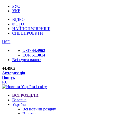
РУС
УКР
ВІДЕО
ФОТО
НАЙПОПУЛЯРНІШІ
СПЕЦПРОЕКТИ
USD
USD
44.4962
EUR
51.3814
Всі курси валют
44.4962
Авторизація
Пошук
RU
ВСІ РОЗДІЛИ
Головна
Україна
Всі новини розділу
Політика