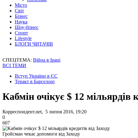
Місто
Світ
Бізнес
Наука
Шоу-бізнес
Спорт
Lifestyle
БЛОГИ ЧИТАЧІВ
СПЕЦТЕМА:
Війна в Ірані
ВСІ ТЕМИ
Вступ України в ЄС
Теракт в Барселоні
Кабмін очікує $ 12 мільярдів к
Корреспондент.net, 5 липня 2016, 19:20
0
607
Гройсман чекає допомоги від Заходу