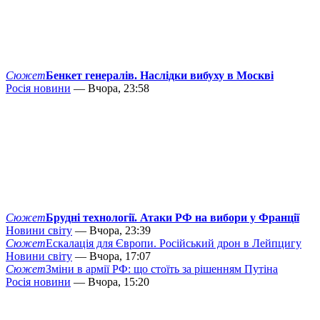
Сюжет
Бенкет генералів. Наслідки вибуху в Москві
Росія новини
— Вчора, 23:58
Сюжет
Брудні технології. Атаки РФ на вибори у Франції
Новини світу
— Вчора, 23:39
Сюжет
Ескалація для Європи. Російський дрон в Лейпцигу
Новини світу
— Вчора, 17:07
Сюжет
Зміни в армії РФ: що стоїть за рішенням Путіна
Росія новини
— Вчора, 15:20