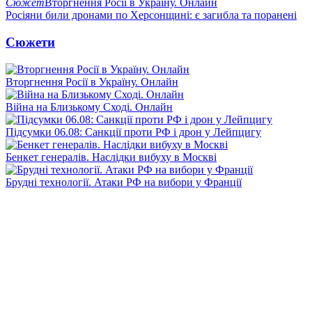
Сюжет
Вторгнення Росії в Україну. Онлайн
Росіяни били дронами по Херсонщині: є загибла та поранені
Сюжети
Вторгнення Росії в Україну. Онлайн
Війна на Близькому Сході. Онлайн
Підсумки 06.08: Санкції проти РФ і дрон у Лейпцигу
Бенкет генералів. Наслідки вибуху в Москві
Брудні технології. Атаки РФ на вибори у Франції