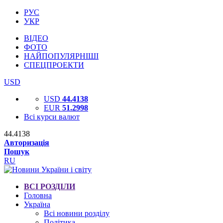
РУС
УКР
ВІДЕО
ФОТО
НАЙПОПУЛЯРНІШІ
СПЕЦПРОЕКТИ
USD
USD
44.4138
EUR
51.2998
Всі курси валют
44.4138
Авторизація
Пошук
RU
ВСІ РОЗДІЛИ
Головна
Україна
Всі новини розділу
Політика