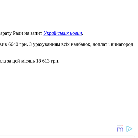
парату Ради на запит
Українських новин
.
вив 6640 грн. З урахуванням всіх надбавок, доплат і винагород
а за цей місяць 18 613 грн.