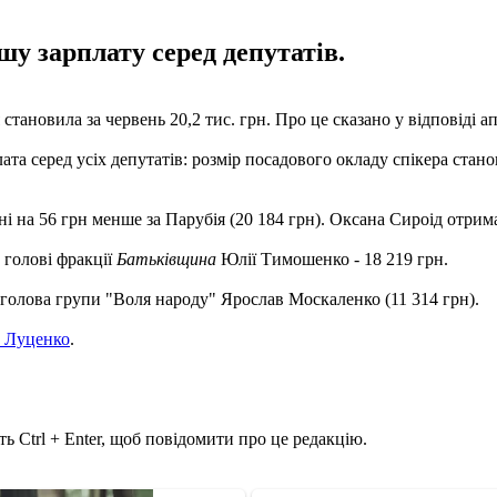
у зарплату серед депутатів.
тановила за червень 20,2 тис. грн. Про це сказано у відповіді а
та серед усіх депутатів: розмір посадового окладу спікера стано
на 56 грн менше за Парубія (20 184 грн). Оксана Сироід отримал
 голові фракції
Батьківщина
Юлії Тимошенко - 18 219 грн.
в голова групи "Воля народу" Ярослав Москаленко (11 314 грн).
й Луценко
.
ь Ctrl + Enter, щоб повідомити про це редакцію.