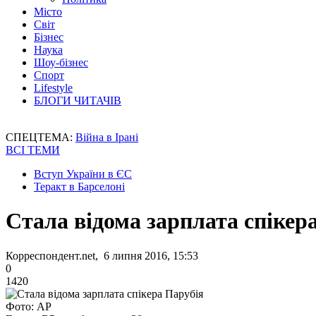
Місто
Світ
Бізнес
Наука
Шоу-бізнес
Спорт
Lifestyle
БЛОГИ ЧИТАЧІВ
СПЕЦТЕМА:
Війна в Ірані
ВСІ ТЕМИ
Вступ України в ЄС
Теракт в Барселоні
Стала відома зарплата спікер
Корреспондент.net, 6 липня 2016, 15:53
0
1420
Фото: AP