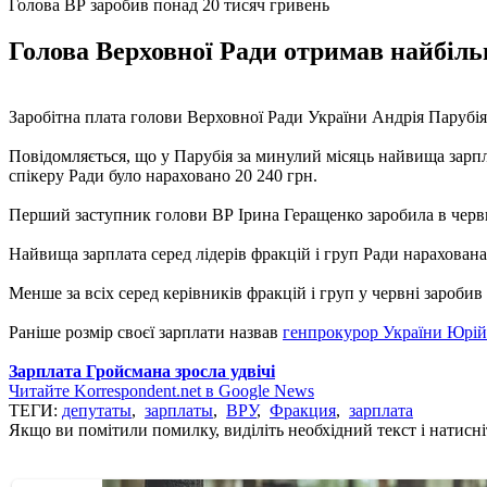
Голова ВР заробив понад 20 тисяч гривень
Голова Верховної Ради отримав найбільш
Заробітна плата голови Верховної Ради України Андрія Парубія с
Повідомляється, що у Парубія за минулий місяць найвища зарпла
спікеру Ради було нараховано 20 240 грн.
Перший заступник голови ВР Ірина Геращенко заробила в червні 
Найвища зарплата серед лідерів фракцій і груп Ради нарахована
Менше за всіх серед керівників фракцій і груп у червні зароби
Раніше розмір своєї зарплати назвав
генпрокурор України Юрі
Зарплата Гройсмана зросла удвічі
Читайте Korrespondent.net в Google News
ТЕГИ:
депутаты
,
зарплаты
,
ВРУ
,
Фракция
,
зарплата
Якщо ви помітили помилку, виділіть необхідний текст і натисніт