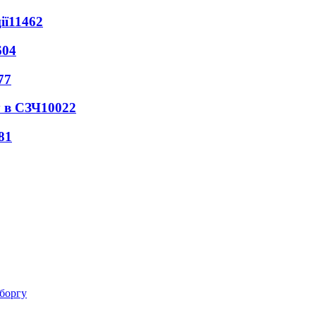
ії
11462
604
77
 в СЗЧ
10022
81
 боргу