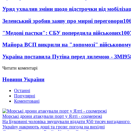
Уряд ухвалив зміни щодо відстрочки від мобілізац
Зеленський зробив заяву про мирні переговори
10
"Медові пастки": СБУ попередила військових
100
Майора ВСП викрили на "допомозі" військовому
Україна поставила Путіна перед дилемою - ЗМІ
95
Читати коментарі
Новини України
Останні
Популярні
Коментовані
Морські дрони атакували порт у Ялті - соцмережі
На Буковині чоловіка змушували віддати $50 тисяч вигаданого
Україну накриють дощі та грози: погода на вихідні