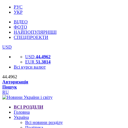
РУС
УКР
ВІДЕО
ФОТО
НАЙПОПУЛЯРНІШІ
СПЕЦПРОЕКТИ
USD
USD
44.4962
EUR
51.3814
Всі курси валют
44.4962
Авторизація
Пошук
RU
ВСІ РОЗДІЛИ
Головна
Україна
Всі новини розділу
Політика