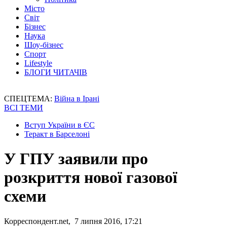
Місто
Світ
Бізнес
Наука
Шоу-бізнес
Спорт
Lifestyle
БЛОГИ ЧИТАЧІВ
СПЕЦТЕМА:
Війна в Ірані
ВСІ ТЕМИ
Вступ України в ЄС
Теракт в Барселоні
У ГПУ заявили про
розкриття нової газової
схеми
Корреспондент.net, 7 липня 2016, 17:21