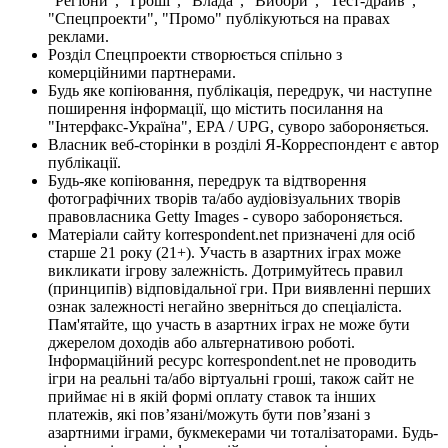
"Регіони", "Гроші", "Влада", "Вибори", "Тест-драйв",
"Спецпроекти", "Промо" публікуються на правах
реклами.
Розділ Спецпроекти створюється спільно з
комерційними партнерами.
Будь яке копіювання, публікація, передрук, чи наступне
поширення інформації, що містить посилання на
"Інтерфакс-Україна", EPA / UPG, суворо забороняється.
Власник веб-сторінки в розділі Я-Корреспондент є автор
публікації.
Будь-яке копіювання, передрук та відтворення
фотографічних творів та/або аудіовізуальних творів
правовласника Getty Images - суворо забороняється.
Матеріали сайту korrespondent.net призначені для осіб
старше 21 року (21+). Участь в азартних іграх може
викликати ігрову залежність. Дотримуйтесь правил
(принципів) відповідальної гри. При виявленні перших
ознак залежності негайно зверніться до спеціаліста.
Пам'ятайте, що участь в азартних іграх не може бути
джерелом доходів або альтернативою роботі.
Інформаційний ресурс korrespondent.net не проводить
ігри на реальні та/або віртуальні гроші, також сайт не
приймає ні в якій формі оплату ставок та інших
платежів, які пов’язані/можуть бути пов’язані з
азартними іграми, букмекерами чи тоталізаторами. Будь-