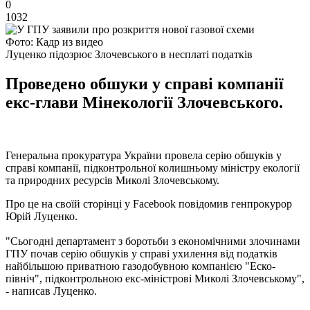
0
1032
Фото: Кадр из видео
Луценко підозрює Злочевського в несплаті податків
Проведено обшуки у справі компанії
екс-глави Мінекології Злочевського.
Генеральна прокуратура України провела серію обшуків у
справі компанії, підконтрольної колишньому міністру екології
та природних ресурсів Миколі Злочевському.
Про це на своїй сторінці у Facebook повідомив генпрокурор
Юрій Луценко.
"Сьогодні департамент з боротьби з економічними злочинами
ГПУ почав серію обшуків у справі ухилення від податків
найбільшою приватною газодобувною компанією "Еско-
північ", підконтрольною екс-міністрові Миколі Злочевському",
- написав Луценко.