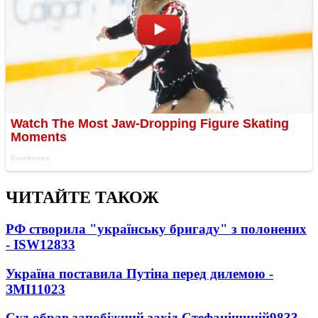
ЧИТАЙТЕ ТАКОЖ
РФ створила "українську бригаду" з полонених
- ISW
12833
Україна поставила Путіна перед дилемою -
ЗМІ
11023
Суд обрав запобіжний захід Стефанішиній
9833