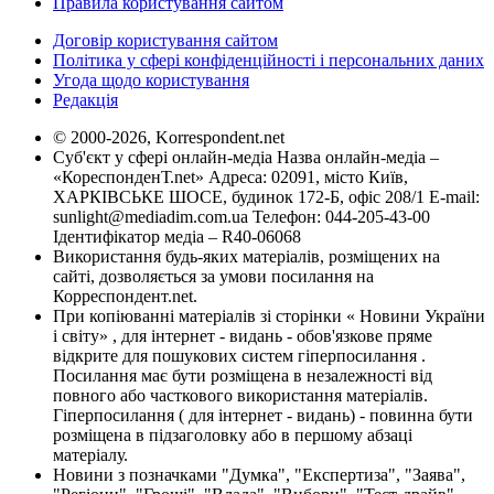
Правила користування сайтом
Договір користування сайтом
Політика у сфері конфіденційності і персональних даних
Угода щодо користування
Редакція
© 2000-2026, Korrespondent.net
Суб'єкт у сфері онлайн-медіа Назва онлайн-медіа –
«КореспонденТ.net» Адреса: 02091, місто Київ,
ХАРКІВСЬКЕ ШОСЕ, будинок 172-Б, офіс 208/1 E-mail:
sunlight@mediadim.com.ua
Телефон: 044-205-43-00
Ідентифікатор медіа – R40-06068
Використання будь-яких матеріалів, розміщених на
сайті, дозволяється за умови посилання на
Корреспондент.net.
При копіюванні матеріалів зі сторінки « Новини України
і світу» , для інтернет - видань - обов'язкове пряме
відкрите для пошукових систем гіперпосилання .
Посилання має бути розміщена в незалежності від
повного або часткового використання матеріалів.
Гіперпосилання ( для інтернет - видань) - повинна бути
розміщена в підзаголовку або в першому абзаці
матеріалу.
Новини з позначками "Думка", "Експертиза", "Заява",