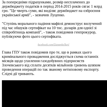
За попередніми підрахунками, розмір несплачених до
держбюджету податків в період 2014-2015 років сягає 1 млрд
грн. "Це чверть суми, які виділяє держбюджет на озброєння
української армії", - зазначив Луценко.
"Ступінь морального падіння мафіозі демонструє вилучений
під час обшуків сертифікат на 10 тис. доларів для однієї зі
співробітниць компанії", - також повідомив генпрокурор,
публікуючи фото цього сертифіката.
facebook.com/LlutsenkoYuri/
Глава ГПУ також повідомив про те, що в рамках цього
кримінального провадження досліджується схема останніх
місяців щодо ухилення газодобувних підприємств
Злочевського від сплати десятків мільйонів гривень шляхом
проведення операцій по так званому нетиповому експорту.
Слідчі дії тривають.